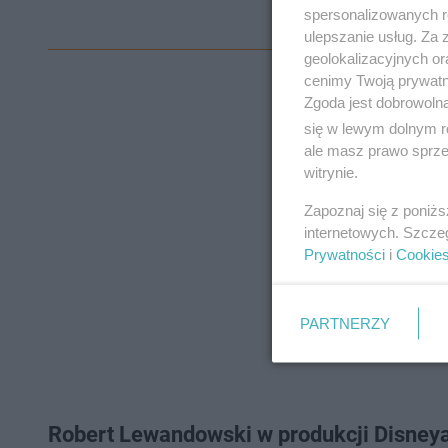
spersonalizowanych re
ulepszanie usług. Za
geolokalizacyjnych or
cenimy Twoją prywatno
Zgoda jest dobrowoln
się w lewym dolnym r
ale masz prawo sprzec
witrynie.
Zapoznaj się z poniż
internetowych. Szcze
Prywatności
i
Cookie
PARTNERZY
Robert Lewandowski w produkcji Disney