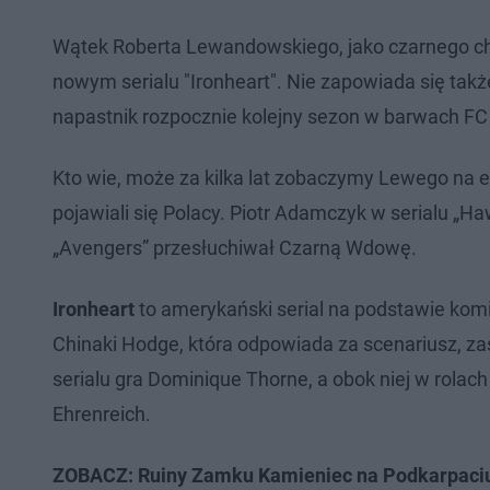
Wątek Roberta Lewandowskiego, jako czarnego cha
nowym serialu "Ironheart". Nie zapowiada się tak
napastnik rozpocznie kolejny sezon w barwach FC
Kto wie, może za kilka lat zobaczymy Lewego na
pojawiali się Polacy. Piotr Adamczyk w serialu „H
„Avengers” przesłuchiwał Czarną Wdowę.
Ironheart
to amerykański serial na podstawie kom
Chinaki Hodge, która odpowiada za scenariusz, zaś
serialu gra Dominique Thorne, a obok niej w rolac
Ehrenreich.
ZOBACZ: Ruiny Zamku Kamieniec na Podkarpaciu.