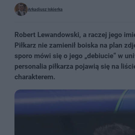
Arkadiusz Iskierka
Robert Lewandowski, a raczej jego imi
Piłkarz nie zamienił boiska na plan zd
sporo mówi się o jego „debiucie” w un
personalia piłkarza pojawią się na li
charakterem.