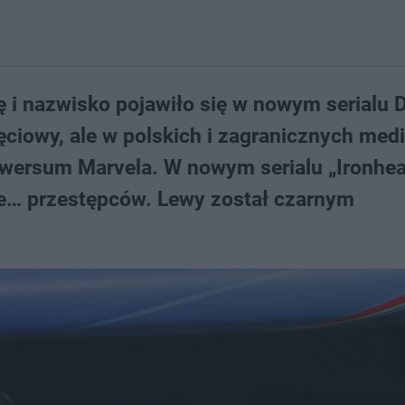
ę i nazwisko pojawiło się w nowym serialu 
jęciowy, ale w polskich i zagranicznych med
iwersum Marvela. W nowym serialu „Ironhea
ście… przestępców. Lewy został czarnym