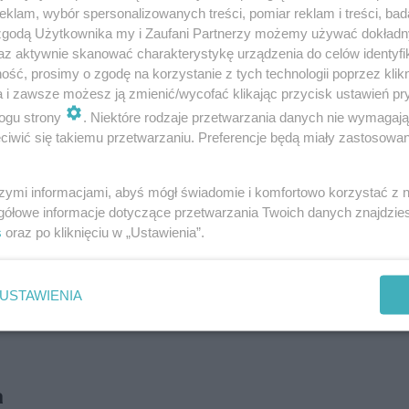
klam, wybór spersonalizowanych treści, pomiar reklam i treści, bad
 zgodą Użytkownika my i Zaufani Partnerzy możemy używać dokład
az aktywnie skanować charakterystykę urządzenia do celów identyfi
ROZWIŃ
ść, prosimy o zgodę na korzystanie z tych technologii poprzez klikn
a i zawsze możesz ją zmienić/wycofać klikając przycisk ustawień pr
ogu strony
. Niektóre rodzaje przetwarzania danych nie wymagaj
iwić się takiemu przetwarzaniu. Preferencje będą miały zastosowanie
szymi informacjami, abyś mógł świadomie i komfortowo korzystać z
gółowe informacje dotyczące przetwarzania Twoich danych znajdzi
s
oraz po kliknięciu w „Ustawienia”.
USTAWIENIA
a