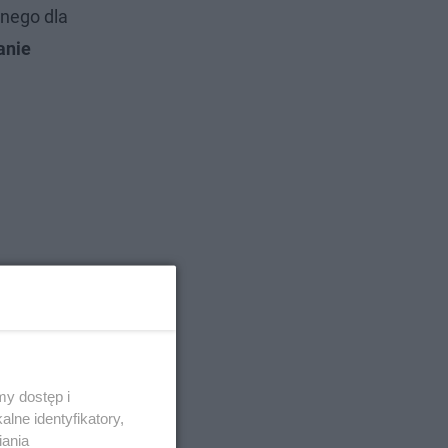
nego dla
anie
y dostęp i
lne identyfikatory,
iania