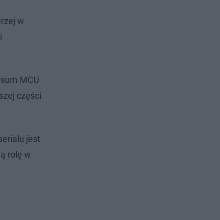
rzej w
i
wersum MCU
szej części
rialu jest
ą rolę w