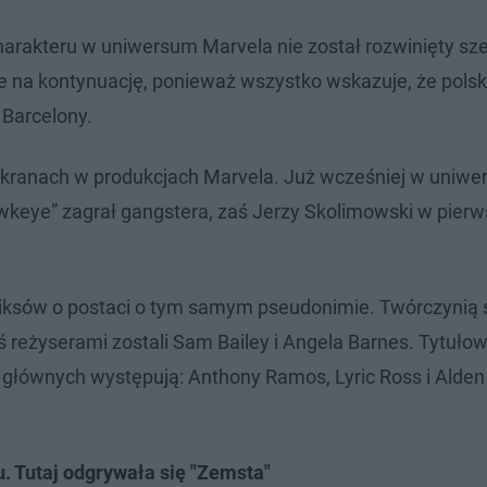
rakteru w uniwersum Marvela nie został rozwinięty sze
że na kontynuację, ponieważ wszystko wskazuje, że polsk
 Barcelony.
 ekranach w produkcjach Marvela. Już wcześniej w uni
awkeye” zagrał gangstera, zaś Jerzy Skolimowski w pierw
iksów o postaci o tym samym pseudonimie. Twórczynią se
 reżyserami zostali Sam Bailey i Angela Barnes. Tytułow
h głównych występują: Anthony Ramos, Lyric Ross i Alden
 Tutaj odgrywała się "Zemsta"