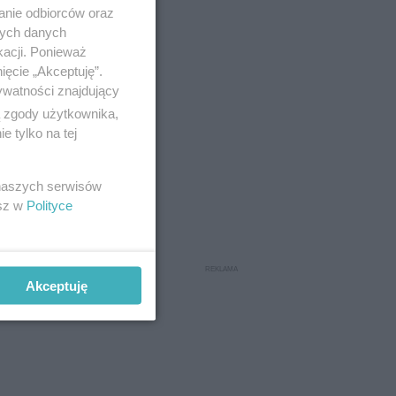
anie odbiorców oraz
nych danych
kacji. Ponieważ
ięcie „Akceptuję”.
ywatności znajdujący
ą zgody użytkownika,
 tylko na tej
 naszych serwisów
esz w
Polityce
Akceptuję