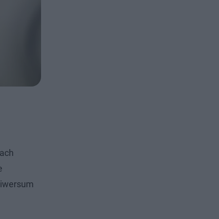
mach
e
Uniwersum