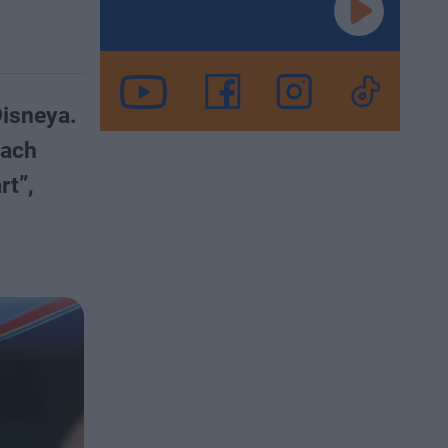
Disneya.
iach
rt”,