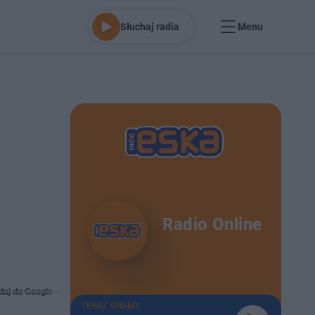
Słuchaj radia
Menu
Radio Online
daj do Google
TERAZ GRAMY