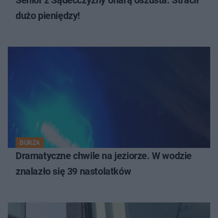
Senior z Sądecczyzny ofiarą oszusta. Stracił
dużo pieniędzy!
BURZA
Dramatyczne chwile na jeziorze. W wodzie
znalazło się 39 nastolatków