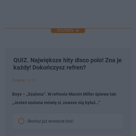
ROZWIŃ
QUIZ. Największe hity disco polo! Zna je
każdy! Dokończysz refren?
Pytanie 1 z 15
Boys – „Szalona”. W refrenie Marcin Miller śpiewa tak:
„Jesteś szalona mówię ci, zawsze nią byłaś...”
Skończ już wreszcie śnić.