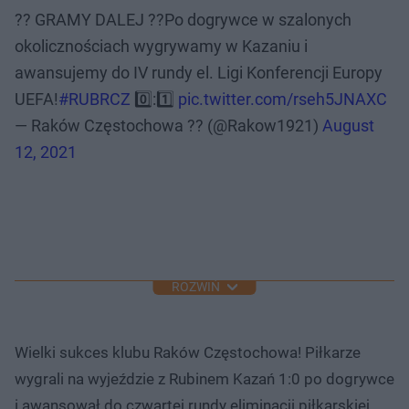
?? GRAMY DALEJ ??Po dogrywce w szalonych
okolicznościach wygrywamy w Kazaniu i
awansujemy do IV rundy el. Ligi Konferencji Europy
UEFA!
#RUBRCZ
0️⃣:1️⃣
pic.twitter.com/rseh5JNAXC
— Raków Częstochowa ?? (@Rakow1921)
August
12, 2021
ROZWIŃ
Wielki sukces klubu Raków Częstochowa! Piłkarze
wygrali na wyjeździe z Rubinem Kazań 1:0 po dogrywce
i awansował do czwartej rundy eliminacji piłkarskiej