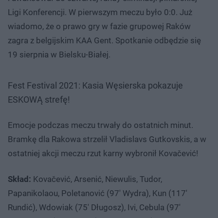
Ligi Konferencji. W pierwszym meczu było 0:0. Już
wiadomo, że o prawo gry w fazie grupowej Raków
zagra z belgijskim KAA Gent. Spotkanie odbędzie się
19 sierpnia w Bielsku-Białej.
Fest Festival 2021: Kasia Węsierska pokazuje
ESKOWĄ strefę!
Emocje podczas meczu trwały do ostatnich minut.
Bramkę dla Rakowa strzelił Vladislavs Gutkovskis, a w
ostatniej akcji meczu rzut karny wybronił Kovačević!
Skład:
Kovačević, Arsenić, Niewulis, Tudor,
Papanikolaou, Poletanović (97' Wydra), Kun (117'
Rundić), Wdowiak (75' Długosz), Ivi, Cebula (97'