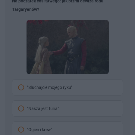
Na początek coś łatwego: jak brzmi dewiza rodu
Targaryenów?
"Słuchajcie mojego ryku"
"Nasza jest furia"
"Ogień i krew"