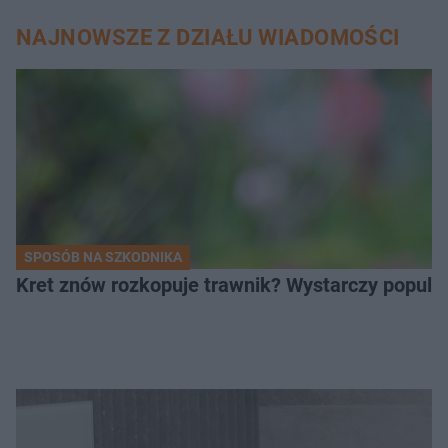
NAJNOWSZE Z DZIAŁU WIADOMOŚCI
SPOSÓB NA SZKODNIKA
Kret znów rozkopuje trawnik? Wystarczy popular