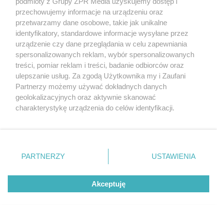
Maroku. Znamy powód decyzji
podmioty z Grupy ZPR Media uzyskujemy dostęp i
przechowujemy informacje na urządzeniu oraz
przetwarzamy dane osobowe, takie jak unikalne
identyfikatory, standardowe informacje wysyłane przez
urządzenie czy dane przeglądania w celu zapewniania
spersonalizowanych reklam, wybór spersonalizowanych
treści, pomiar reklam i treści, badanie odbiorców oraz
ulepszanie usług. Za zgodą Użytkownika my i Zaufani
Partnerzy możemy używać dokładnych danych
geolokalizacyjnych oraz aktywnie skanować
charakterystykę urządzenia do celów identyfikacji.
SPOSÓB NA SZKODNIKA
Ponieważ cenimy Twoją prywatność, prosimy o zgodę na
Kret znów rozkopuje trawnik?
korzystanie z tych technologii poprzez kliknięcie
Wystarczy popularny produkt z
„Akceptuję”. Zgoda jest dobrowolna i zawsze możesz ją
zmienić/wycofać klikając przycisk ustawień prywatności
kuchni, by uciekł w popłochu
PARTNERZY
USTAWIENIA
znajdujący się w lewym dolnym rogu strony
. Niektóre
rodzaje przetwarzania danych nie wymagają zgody
ZOBACZ WIĘCEJ
Akceptuję
użytkownika, ale masz prawo sprzeciwić się takiemu
przetwarzaniu. Preferencje będą miały zastosowanie tylko
na tej witrynie.