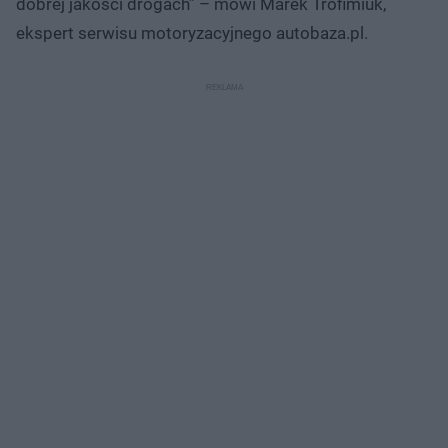
dobrej jakości drogach” – mówi Marek Trofimiuk,
ekspert serwisu motoryzacyjnego autobaza.pl.