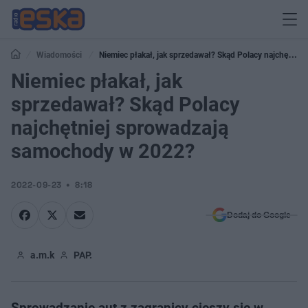
Wiadomości
Niemiec płakał, jak sprzedawał? Skąd Polacy najchętniej
sprowadzają samochody w 2022?
Niemiec płakał, jak
sprzedawał? Skąd Polacy
najchętniej sprowadzają
samochody w 2022?
2022-09-23
8:18
Dodaj do Google
a.m.k
PAP.
Sprowadzanie aut z zagranicy cieszy się w