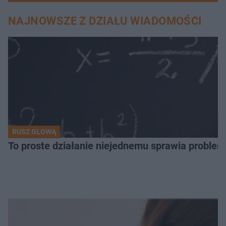
NAJNOWSZE Z DZIAŁU WIADOMOŚCI
RUSZ GŁOWĄ
To proste działanie niejednemu sprawia problemy