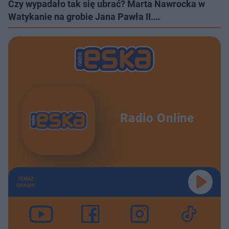
Czy wypadało tak się ubrać? Marta Nawrocka w
Watykanie na grobie Jana Pawła II.…
Radio Online
TERAZ
GRAMY