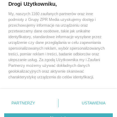
Drogi Użytkowniku,
My, naszych 1160 zaufanych partnerów oraz inne
Żaden utwór zamieszczony w serwisie nie może być powielany i
podmioty z Grupy ZPR Media uzyskujemy dostęp i
rozpowszechniany lub dalej rozpowszechniany w jakikolwiek sposób (w
tym także elektroniczny lub mechaniczny) na jakimkolwiek polu
przechowujemy informacje na urządzeniu oraz
eksploatacji w jakiejkolwiek formie, włącznie z umieszczaniem w
przetwarzamy dane osobowe, takie jak unikalne
Internecie bez pisemnej zgody właściciela praw. Jakiekolwiek użycie lub
identyfikatory, standardowe informacje wysyłane przez
wykorzystanie utworów w całości lub w części z naruszeniem prawa,
tzn. bez właściwej zgody, jest zabronione pod groźbą kary i może być
urządzenie czy dane przeglądania w celu zapewniania
ścigane prawnie.
spersonalizowanych reklam, wybór spersonalizowanych
treści, pomiar reklam i treści, badanie odbiorców oraz
ulepszanie usług. Za zgodą Użytkownika my i Zaufani
Partnerzy możemy używać dokładnych danych
geolokalizacyjnych oraz aktywnie skanować
charakterystykę urządzenia do celów identyfikacji.
Ponieważ cenimy Twoją prywatność, prosimy o zgodę na
O nas
korzystanie z tych technologii poprzez kliknięcie
Informacje prawne
„Akceptuję”. Zgoda jest dobrowolna i zawsze możesz ją
zmienić/wycofać klikając przycisk ustawień prywatności
PARTNERZY
USTAWIENIA
Nasze serwisy
znajdujący się w lewym dolnym rogu strony
. Niektóre
rodzaje przetwarzania danych nie wymagają zgody
© 2026 Grupa ZPR Media