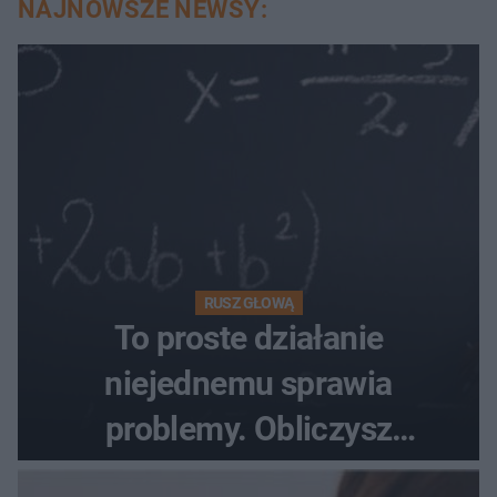
NAJNOWSZE NEWSY:
RUSZ GŁOWĄ
To proste działanie
niejednemu sprawia
problemy. Obliczysz
poprawnie, ile to jest