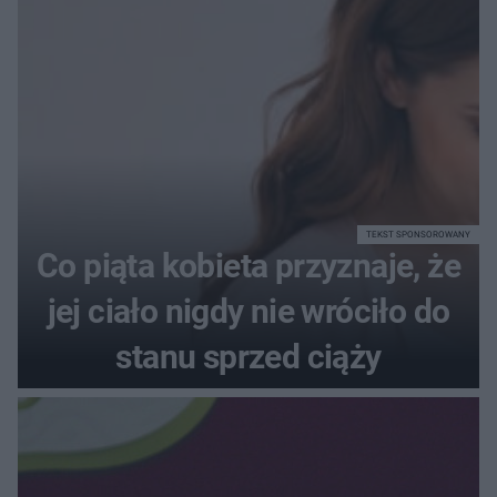
72+7×7−7×5=?
TEKST SPONSOROWANY
Co piąta kobieta przyznaje, że
jej ciało nigdy nie wróciło do
stanu sprzed ciąży