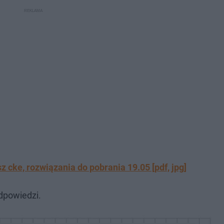
 cke, rozwiązania do pobrania 19.05 [pdf, jpg]
dpowiedzi.