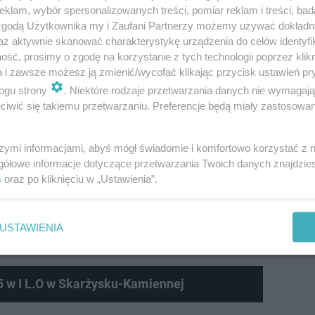
klam, wybór spersonalizowanych treści, pomiar reklam i treści, bad
 zgodą Użytkownika my i Zaufani Partnerzy możemy używać dokład
az aktywnie skanować charakterystykę urządzenia do celów identyfi
ść, prosimy o zgodę na korzystanie z tych technologii poprzez klikn
a i zawsze możesz ją zmienić/wycofać klikając przycisk ustawień pr
ogu strony
. Niektóre rodzaje przetwarzania danych nie wymagaj
zi i rozwiązania zadań
iwić się takiemu przetwarzaniu. Preferencje będą miały zastosowanie
onym
mogą sprawdzić tutaj
arkusz CKE 2026
, odpowiedzi
szymi informacjami, abyś mógł świadomie i komfortowo korzystać z
gółowe informacje dotyczące przetwarzania Twoich danych znajdzi
rzonej z fizyki pojawiły się zadania z mechaniki, termo
s
oraz po kliknięciu w „Ustawienia”.
iązywać polecenia dotyczące m.in. ruchu po okręgu, przem
zły się także zadania związane z polem elektrycznym, f
USTAWIENIA
arówno pytania testowe, jak i rozbudowane zadania obl
5 w I L.O w Skarżysku-Kamiennej