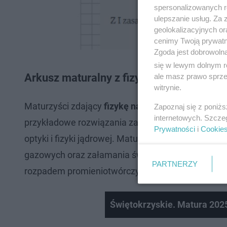
spersonalizowanych re
ulepszanie usług. Za
geolokalizacyjnych or
cenimy Twoją prywatno
Zgoda jest dobrowoln
się w lewym dolnym r
Arkusz maturalny z fizyki 2026 odpowied
ale masz prawo sprzec
witrynie.
Maturzyści zdający
fizykę na poziomie rozszerz
Zapoznaj się z poniż
internetowych. Szcze
przykładowe rozwiązania zadań. Na maturze rozsze
Prywatności
i
Cookie
optyki i fizyki jądrowej. Maturzyści musieli rozw
gazowych oraz załamania światła. W arkuszu znala
PARTNERZY
rozpadem promieniotwórczym. Egzamin zawierał z
Świętokrzyskie. Matura 202