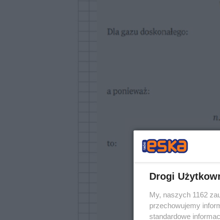
Drogi Użytkow
My, naszych 1162 zau
przechowujemy informa
standardowe informac