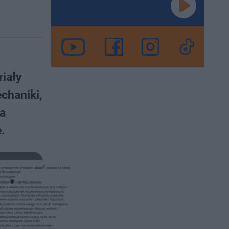
riały
chaniki,
 a
.