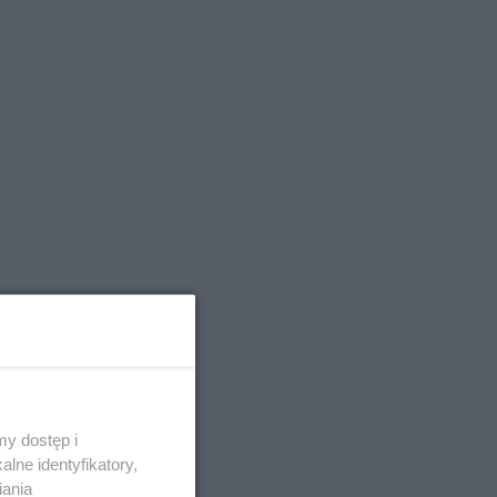
y dostęp i
lne identyfikatory,
iania