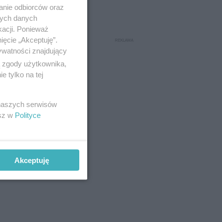
anie odbiorców oraz
nych danych
kacji. Ponieważ
ięcie „Akceptuję”.
ywatności znajdujący
ą zgody użytkownika,
 tylko na tej
 oraz
 naszych serwisów
esz w
Polityce
dynamiki,
ian
alami oraz
Akceptuję
iczeniowe.