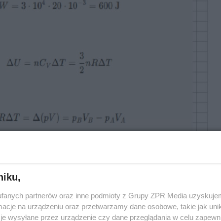
niku,
fanych partnerów oraz inne podmioty z Grupy ZPR Media uzyskujem
cje na urządzeniu oraz przetwarzamy dane osobowe, takie jak unika
je wysyłane przez urządzenie czy dane przeglądania w celu zapewn