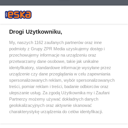
Drogi Użytkowniku,
My, naszych 1162 zaufanych partnerów oraz inne
Żaden utwór zamieszczony w serwisie nie może być powielany i
podmioty z Grupy ZPR Media uzyskujemy dostęp i
rozpowszechniany lub dalej rozpowszechniany w jakikolwiek sposób (w
przechowujemy informacje na urządzeniu oraz
tym także elektroniczny lub mechaniczny) na jakimkolwiek polu
eksploatacji w jakiejkolwiek formie, włącznie z umieszczaniem w
przetwarzamy dane osobowe, takie jak unikalne
Internecie bez pisemnej zgody właściciela praw. Jakiekolwiek użycie lub
identyfikatory, standardowe informacje wysyłane przez
wykorzystanie utworów w całości lub w części z naruszeniem prawa,
tzn. bez właściwej zgody, jest zabronione pod groźbą kary i może być
urządzenie czy dane przeglądania w celu zapewniania
ścigane prawnie.
spersonalizowanych reklam, wybór spersonalizowanych
treści, pomiar reklam i treści, badanie odbiorców oraz
ulepszanie usług. Za zgodą Użytkownika my i Zaufani
Partnerzy możemy używać dokładnych danych
geolokalizacyjnych oraz aktywnie skanować
charakterystykę urządzenia do celów identyfikacji.
Ponieważ cenimy Twoją prywatność, prosimy o zgodę na
O nas
korzystanie z tych technologii poprzez kliknięcie