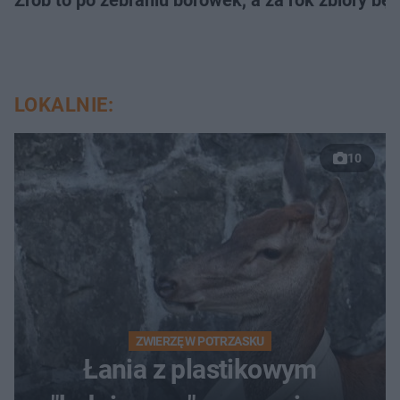
Zrób to po zebraniu borówek, a za rok zbiory będ
LOKALNIE:
10
ZWIERZĘ W POTRZASKU
Łania z plastikowym