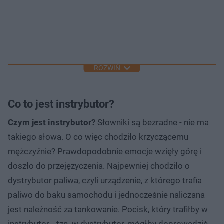
ROZWIŃ
Co to jest instrybutor?
Czym jest instrybutor?
Słowniki są bezradne - nie ma
takiego słowa. O co więc chodziło krzyczącemu
mężczyźnie? Prawdopodobnie emocje wzięły górę i
doszło do przejęzyczenia. Najpewniej chodziło o
dystrybutor paliwa, czyli urządzenie, z którego trafia
paliwo do baku samochodu i jednocześnie naliczana
jest należność za tankowanie. Pocisk, który trafiłby w
instrybutor… tzn. w dystrybutor, mógłby doprowadzić