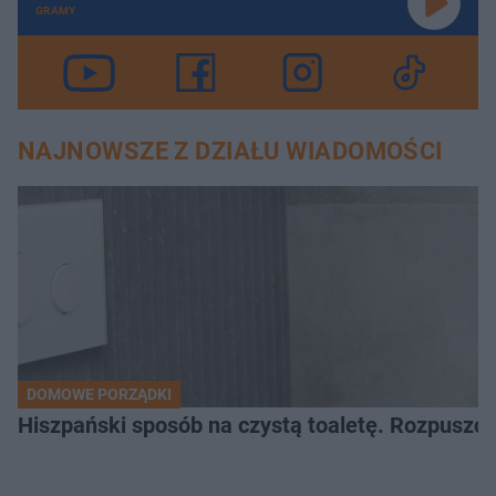
GRAMY
NAJNOWSZE Z DZIAŁU WIADOMOŚCI
DOMOWE PORZĄDKI
Hiszpański sposób na czystą toaletę. Rozpuszcz