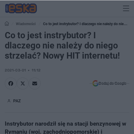
Wiadomości
Co to jest instrybutor? I dlaczego nie należy do niego
strzelać? Nowy HIT internetu!
Co to jest instrybutor? I
dlaczego nie należy do niego
strzelać? Nowy HIT internetu!
2021-03-01
11:12
Dodaj do Google
PAZ
Instrybutor narodził się na stacji benzynowej w
Rymaniu (woj. zachodniopomorskie) i