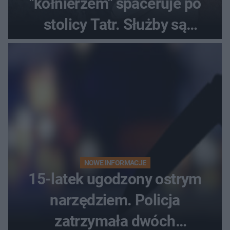
"kołnierzem" spaceruje po
stolicy Tatr. Służby są
bezradne
NOWE INFORMACJE
15-latek ugodzony ostrym
narzędziem. Policja
zatrzymała dwóch