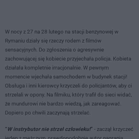
W nocy z 27 na 28 lutego na stacji benzynowej w
Rymaniu działy się rzeczy rodem z filmów
sensacyjnych. Do zgłoszenia o agresywnie
zachowującej się kobiecie przyjechała policja. Kobieta
działała kompletnie irracjonalnie. W pewnym
momencie wjechała samochodem w budynek stacji!
Obsługa i inni kierowcy krzyczeli do policjantów, aby ci
strzelali w opony. Na filmiku, który trafił do sieci widać,
że mundurowi nie bardzo wiedzą, jak zareagować.
Dopiero po chwili zaczynają strzelać.
“
W instrybutor nie strzel człowieku!
”
- zaczął krzyczeć
jeden z mężczyzn, prawdopodobnie autor nagrania.