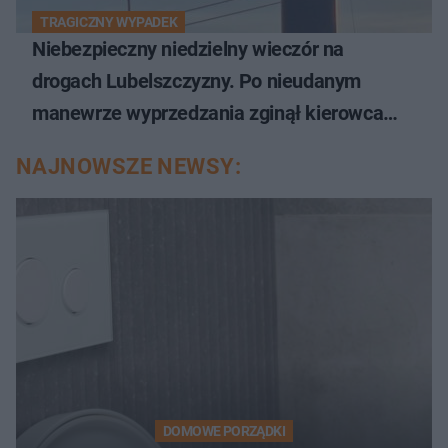
TRAGICZNY WYPADEK
Niebezpieczny niedzielny wieczór na
drogach Lubelszczyzny. Po nieudanym
manewrze wyprzedzania zginął kierowca
auta
NAJNOWSZE NEWSY:
DOMOWE PORZĄDKI