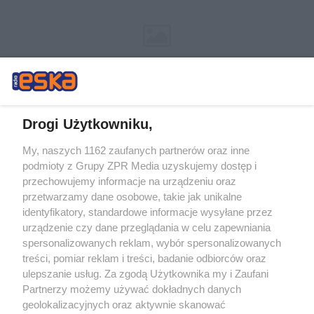
Drogi Użytkowniku,
My, naszych 1162 zaufanych partnerów oraz inne
Żaden utwór zamieszczony w serwisie nie może być powielany i
podmioty z Grupy ZPR Media uzyskujemy dostęp i
rozpowszechniany lub dalej rozpowszechniany w jakikolwiek sposób (w
tym także elektroniczny lub mechaniczny) na jakimkolwiek polu
przechowujemy informacje na urządzeniu oraz
eksploatacji w jakiejkolwiek formie, włącznie z umieszczaniem w Internecie
przetwarzamy dane osobowe, takie jak unikalne
bez pisemnej zgody właściciela praw. Jakiekolwiek użycie lub
wykorzystanie utworów w całości lub w części z naruszeniem prawa, tzn.
identyfikatory, standardowe informacje wysyłane przez
bez właściwej zgody, jest zabronione pod groźbą kary i może być ścigane
urządzenie czy dane przeglądania w celu zapewniania
prawnie.
spersonalizowanych reklam, wybór spersonalizowanych
treści, pomiar reklam i treści, badanie odbiorców oraz
ulepszanie usług. Za zgodą Użytkownika my i Zaufani
Partnerzy możemy używać dokładnych danych
geolokalizacyjnych oraz aktywnie skanować