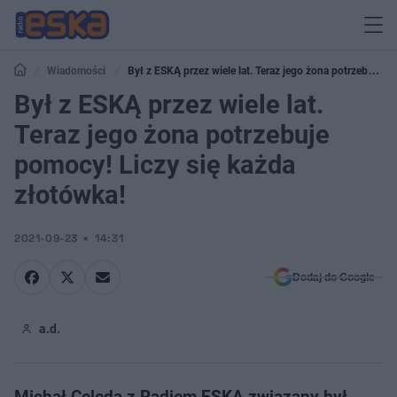
Wiadomości
Był z ESKĄ przez wiele lat. Teraz jego żona potrzebuje
pomocy! Liczy się każda złotówka!
Był z ESKĄ przez wiele lat.
Teraz jego żona potrzebuje
pomocy! Liczy się każda
złotówka!
2021-09-23
14:31
Dodaj do Google
a.d.
Michał Celeda z Radiem ESKA związany był