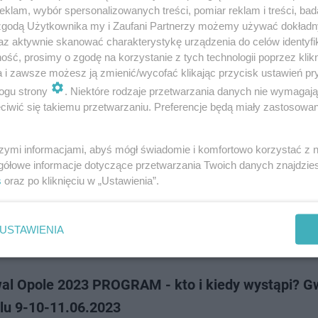
e na jednej scenie zobaczyliśmy takie gwiazdy, jak Edyta Górniak, Maryla
klam, wybór spersonalizowanych treści, pomiar reklam i treści, bad
Steczkowska, Ry…
 zgodą Użytkownika my i Zaufani Partnerzy możemy używać dokład
az aktywnie skanować charakterystykę urządzenia do celów identyfi
ść, prosimy o zgodę na korzystanie z tych technologii poprzez klikn
dodan
a i zawsze możesz ją zmienić/wycofać klikając przycisk ustawień pr
ogu strony
. Niektóre rodzaje przetwarzania danych nie wymagaj
iwić się takiemu przetwarzaniu. Preferencje będą miały zastosowanie
a pomyłka w Opolu. Uśmiercili żyjącą gwiazdę!
szymi informacjami, abyś mógł świadomie i komfortowo korzystać z
 na żywo charakteryzują się tym, że w trakcie ich trwania bardzo łatwo 
gółowe informacje dotyczące przetwarzania Twoich danych znajdzi
ra może nawet przekreślić przyszłość jej nadawcy. Wielokrotnie byliśmy j
s
oraz po kliknięciu w „Ustawienia”.
i przejęzyczeń potk…
USTAWIENIA
dodan
wal Opole 2023 PROGRAM - kto i kiedy wystąpi? G
lu 9-10-11.06.2023