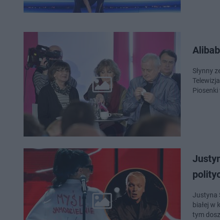
Alibab
Słynny ze
Telewizj
Piosenki
Justyn
polit
Justyna 
białej w
tym dosz