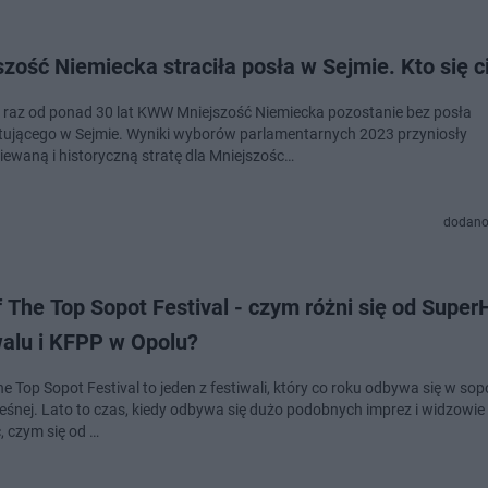
zość Niemiecka straciła posła w Sejmie. Kto się c
 raz od ponad 30 lat KWW Mniejszość Niemiecka pozostanie bez posła
tującego w Sejmie. Wyniki wyborów parlamentarnych 2023 przyniosły
iewaną i historyczną stratę dla Mniejszośc…
dodano
 The Top Sopot Festival - czym różni się od SuperH
walu i KFPP w Opolu?
e Top Sopot Festival to jeden z festiwali, który co roku odbywa się w sop
eśnej. Lato to czas, kiedy odbywa się dużo podobnych imprez i widzowie
, czym się od …