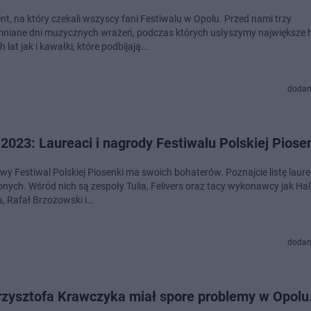
t, na który czekali wszyscy fani Festiwalu w Opolu. Przed nami trzy
niane dni muzycznych wrażeń, podczas których usłyszymy największe h
 lat jak i kawałki, które podbijają…
dodan
2023: Laureaci i nagrody Festiwalu Polskiej Piose
wy Festiwal Polskiej Piosenki ma swoich bohaterów. Poznajcie listę laure
nych. Wśród nich są zespoły Tulia, Felivers oraz tacy wykonawcy jak Hal
, Rafał Brzozowski i…
dodan
rzysztofa Krawczyka miał spore problemy w Opolu