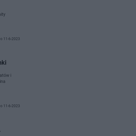
ity
o 11-6-2023
nki
atów i
ina
o 11-6-2023
.