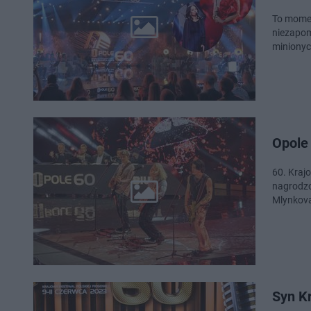
To momen
niezapom
minionych
Opole 
60. Krajo
nagrodzo
Mlynkova
Syn K