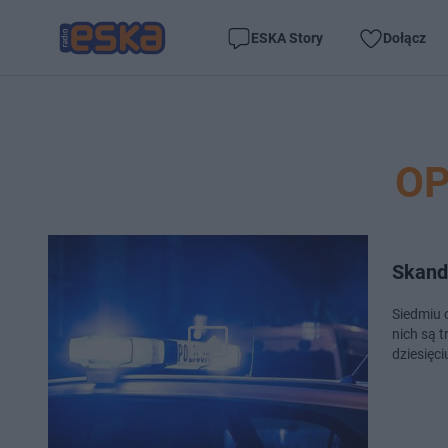
ESKA Story
Dołącz
OP
Skanda
Siedmiu 
nich są t
dziesięc