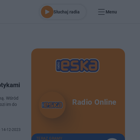
Słuchaj radia
Menu
otykami
ną. Wśród
Radio Online
ozi im do
 14-12-2023
TERAZ GRAMY