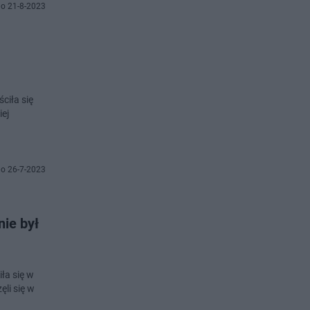
o 21-8-2023
ciła się
iej
o 26-7-2023
nie był
ła się w
ęli się w