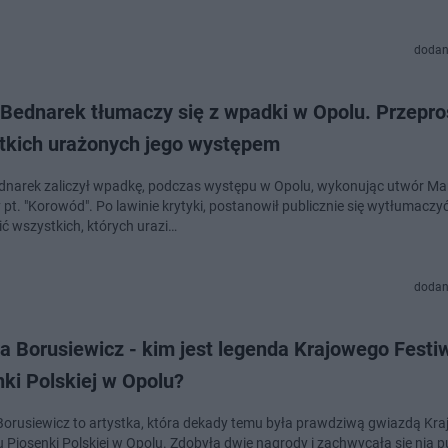
dodan
 Bednarek tłumaczy się z wpadki w Opolu. Przepro
tkich urażonych jego występem
dnarek zaliczył wpadkę, podczas występu w Opolu, wykonując utwór Ma
pt. "Korowód". Po lawinie krytyki, postanowił publicznie się wytłumaczyć
ić wszystkich, których urazi…
dodan
a Borusiewicz - kim jest legenda Krajowego Festi
ki Polskiej w Opolu?
Borusiewicz to artystka, która dekady temu była prawdziwą gwiazdą Kr
u Piosenki Polskiej w Opolu. Zdobyła dwie nagrody i zachwycała się nią p