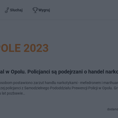
Słuchaj
Wygraj
OLE 2023
l w Opolu. Policjanci są podejrzani o handel nark
osobom postawiono zarzut handlu narkotykami - mefedronem i marihua
rzej policjanci z Samodzielnego Pododdziału Prewencji Policji w Opolu. Gr
iu lat pozbawie…
dodano