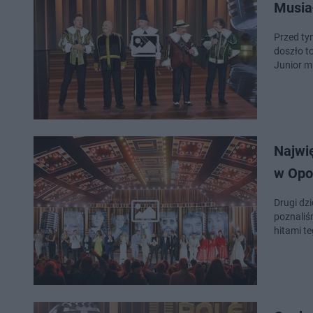
Musiał
Przed ty
doszło t
Junior m
Najwię
w Opo
Drugi dz
poznaliś
hitami te