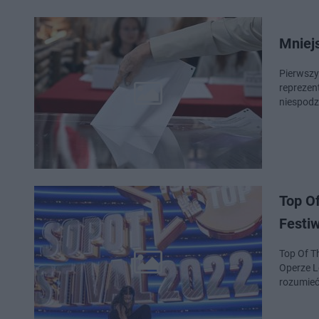
Mniejs
Pierwszy
reprezen
niespodz
Top Of
Festi
Top Of Th
Operze L
rozumieć