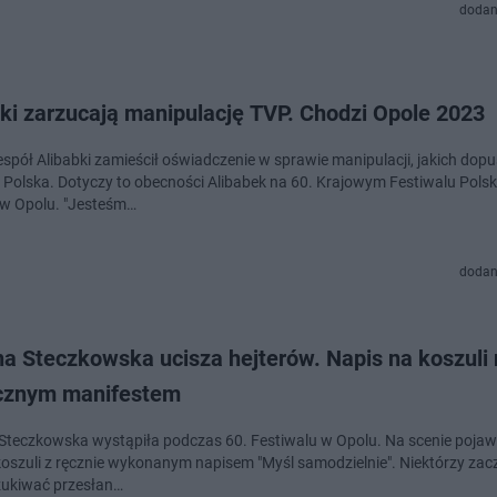
dodan
ki zarzucają manipulację TVP. Chodzi Opole 2023
spół Alibabki zamieścił oświadczenie w sprawie manipulacji, jakich dopuś
a Polska. Dotyczy to obecności Alibabek na 60. Krajowym Festiwalu Polsk
 w Opolu. "Jesteśm…
dodan
a Steczkowska ucisza hejterów. Napis na koszuli 
ycznym manifestem
Steczkowska wystąpiła podczas 60. Festiwalu w Opolu. Na scenie pojawi
 koszuli z ręcznie wykonanym napisem "Myśl samodzielnie". Niektórzy zacz
ukiwać przesłan…