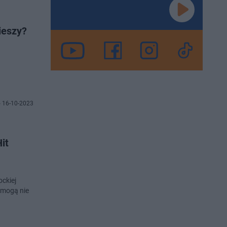
ieszy?
 16-10-2023
it
ockiej
 mogą nie