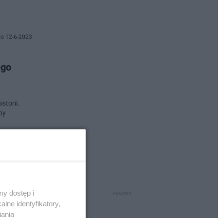
o 12-6-2023
ego
storii.
py
o 12-6-2023
y dostęp i
lne identyfikatory,
owym
iania