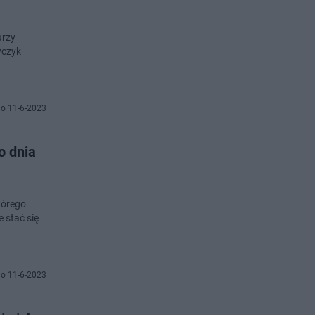
urzy
wczyk
o 11-6-2023
o dnia
tórego
 stać się
o 11-6-2023