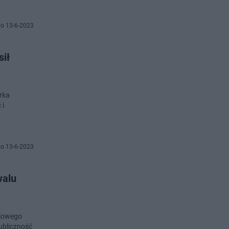
o 13-6-2023
sił
rka
 i
o 13-6-2023
walu
ajowego
ubliczność