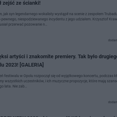
 zejść ze ścianki!
m, jak syn legendarnego wokalisty wystąpił na scenie z zespołem Trubad
o pewnego, niespodziewanego incydentu z jego udziałem. Krzysztof Kra
usiał przerwać pozowanie n…
dodan
ksi artyści i znakomite premiery. Tak było drugieg
lu 2023! [GALERIA]
ień festiwalu w Opolu rozpoczął się od wyjątkowego koncertu, podczas k
my wszystkich uczestników, i ich muzyczne propozycje, które mają szanse
go lata. Nie zab…
dodan