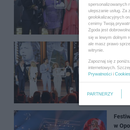
koncerci
spersonalizowanych re
Justyna 
ulepszanie usług. Za
geolokalizacyjnych or
cenimy Twoją prywatno
Zgoda jest dobrowoln
się w lewym dolnym r
ale masz prawo sprzec
witrynie.
Fataln
Zapoznaj się z poniż
Programy
internetowych. Szcze
gafę, któ
Prywatności
i
Cookie
świadkam
PARTNERZY
Festi
w Opo