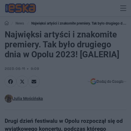
News
Najwięksi artyści i znakomite premiery. Tak było drugiego dnia
w Opolu 2023! [GALERIA]
Najwięksi artyści i znakomite
premiery. Tak było drugiego
dnia w Opolu 2023! [GALERIA]
2023-06-11
9:09
Dodaj do Google
Julia Mościńska
Drugi dzień festiwalu w Opolu rozpoczął się od
wyjątkowego koncertu, podczas którego