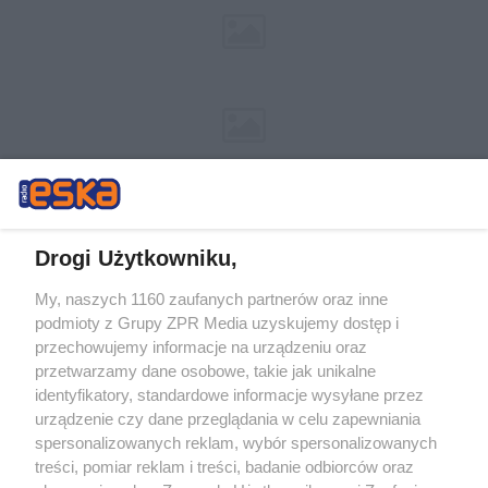
Drogi Użytkowniku,
My, naszych 1160 zaufanych partnerów oraz inne
Żaden utwór zamieszczony w serwisie nie może być powielany i
podmioty z Grupy ZPR Media uzyskujemy dostęp i
rozpowszechniany lub dalej rozpowszechniany w jakikolwiek sposób (w
przechowujemy informacje na urządzeniu oraz
tym także elektroniczny lub mechaniczny) na jakimkolwiek polu
eksploatacji w jakiejkolwiek formie, włącznie z umieszczaniem w
przetwarzamy dane osobowe, takie jak unikalne
Internecie bez pisemnej zgody właściciela praw. Jakiekolwiek użycie lub
identyfikatory, standardowe informacje wysyłane przez
wykorzystanie utworów w całości lub w części z naruszeniem prawa,
tzn. bez właściwej zgody, jest zabronione pod groźbą kary i może być
urządzenie czy dane przeglądania w celu zapewniania
ścigane prawnie.
spersonalizowanych reklam, wybór spersonalizowanych
treści, pomiar reklam i treści, badanie odbiorców oraz