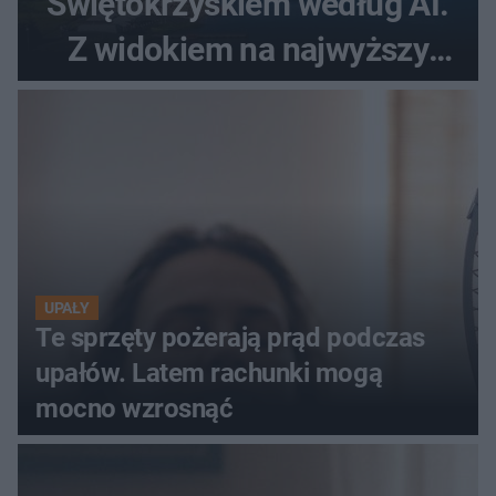
Świętokrzyskiem według AI.
Z widokiem na najwyższy
szczyt Gór Świętokrzyskich
UPAŁY
Te sprzęty pożerają prąd podczas
upałów. Latem rachunki mogą
mocno wzrosnąć