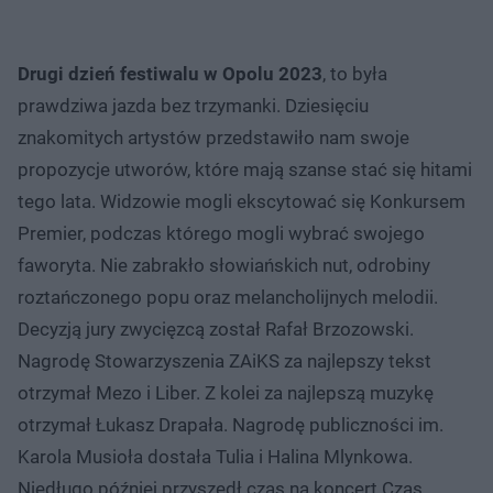
Drugi dzień festiwalu w Opolu 2023
, to była
prawdziwa jazda bez trzymanki. Dziesięciu
znakomitych artystów przedstawiło nam swoje
propozycje utworów, które mają szanse stać się hitami
tego lata. Widzowie mogli ekscytować się Konkursem
Premier, podczas którego mogli wybrać swojego
faworyta. Nie zabrakło słowiańskich nut, odrobiny
roztańczonego popu oraz melancholijnych melodii.
Decyzją jury zwycięzcą został Rafał Brzozowski.
Nagrodę Stowarzyszenia ZAiKS za najlepszy tekst
otrzymał Mezo i Liber. Z kolei za najlepszą muzykę
otrzymał Łukasz Drapała. Nagrodę publiczności im.
Karola Musioła dostała Tulia i Halina Mlynkowa.
Niedługo później przyszedł czas na koncert Czas