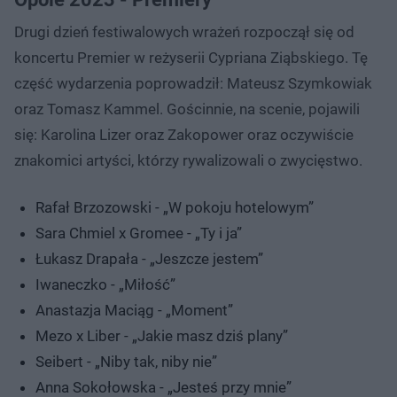
Drugi dzień festiwalowych wrażeń rozpoczął się od
koncertu Premier w reżyserii Cypriana Ziąbskiego. Tę
część wydarzenia poprowadził: Mateusz Szymkowiak
oraz Tomasz Kammel. Gościnnie, na scenie, pojawili
się: Karolina Lizer oraz Zakopower oraz oczywiście
znakomici artyści, którzy rywalizowali o zwycięstwo.
Rafał Brzozowski - „W pokoju hotelowym”
Sara Chmiel x Gromee - „Ty i ja”
Łukasz Drapała - „Jeszcze jestem”
Iwaneczko - „Miłość”
Anastazja Maciąg - „Moment”
Mezo x Liber - „Jakie masz dziś plany”
Seibert - „Niby tak, niby nie”
Anna Sokołowska - „Jesteś przy mnie”