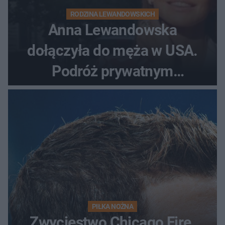
RODZINA LEWANDOWSKICH
Anna Lewandowska
dołączyła do męża w USA.
Podróż prywatnym
odrzutowcem to dopiero
początek!
PIŁKA NOŻNA
Zwycięstwo Chicago Fire.