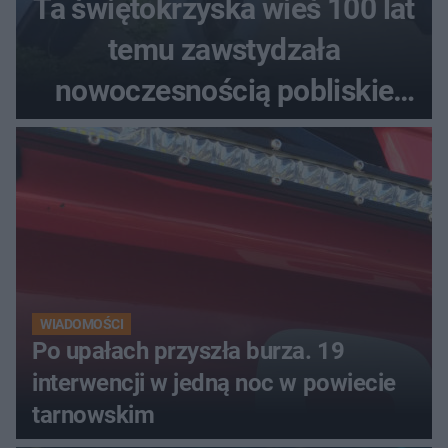
Ta świętokrzyska wieś 100 lat
temu zawstydzała
nowoczesnością pobliskie
miasta. Prąd, telefon i
luksusowa auta
WIADOMOŚCI
Po upałach przyszła burza. 19
interwencji w jedną noc w powiecie
tarnowskim