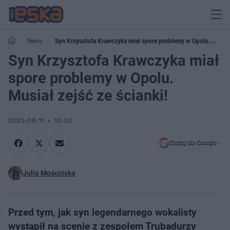
News
Syn Krzysztofa Krawczyka miał spore problemy w Opolu.
Musiał zejść ze ścianki!
Syn Krzysztofa Krawczyka miał
spore problemy w Opolu.
Musiał zejść ze ścianki!
2023-06-11
10:02
Dodaj do Google
Julia Mościńska
Przed tym, jak syn legendarnego wokalisty
wystąpił na scenie z zespołem Trubadurzy