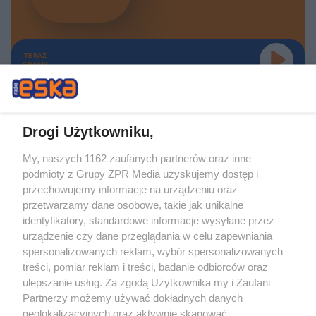
TERAZ
GRAMY
Drogi Użytkowniku,
My, naszych 1162 zaufanych partnerów oraz inne
Żaden utwór zamieszczony w serwisie nie może być powielany i
podmioty z Grupy ZPR Media uzyskujemy dostęp i
rozpowszechniany lub dalej rozpowszechniany w jakikolwiek sposób (w
tym także elektroniczny lub mechaniczny) na jakimkolwiek polu
przechowujemy informacje na urządzeniu oraz
eksploatacji w jakiejkolwiek formie, włącznie z umieszczaniem w Internecie
przetwarzamy dane osobowe, takie jak unikalne
bez pisemnej zgody właściciela praw. Jakiekolwiek użycie lub
wykorzystanie utworów w całości lub w części z naruszeniem prawa, tzn.
identyfikatory, standardowe informacje wysyłane przez
bez właściwej zgody, jest zabronione pod groźbą kary i może być ścigane
urządzenie czy dane przeglądania w celu zapewniania
prawnie.
spersonalizowanych reklam, wybór spersonalizowanych
treści, pomiar reklam i treści, badanie odbiorców oraz
ulepszanie usług. Za zgodą Użytkownika my i Zaufani
Partnerzy możemy używać dokładnych danych
geolokalizacyjnych oraz aktywnie skanować