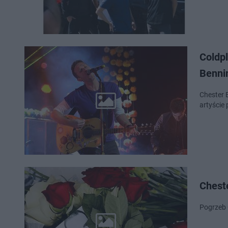
Coldp
Benni
Chester 
artyście
Cheste
Pogrzeb C