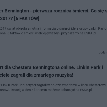
r Bennington - pierwsza rocznica śmierci. Co się 
.2017? [6 FAKTÓW]
2017 świat obiegła smutna informacja o śmierci lidera grupy Linkin Park,
ona. 6 faktów o śmierci wielkiej gwiazdy - przybliżamy na ESKA.pl
dodan
t dla Chestera Benningtona online. Linkin Park i
ciele zagrali dla zmarłego muzyka!
Linkin Park i inni artyści zagrali w hołdzie zmarłemu w lipcu Chesterowi
onowi. Relację wideo z koncertu możecie zobaczyć na ESKA.pl