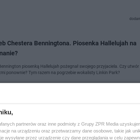
dodan
eb Chestera Benningtona. Piosenka Hallelujah na
nanie?
Bennington piosenką Hallelujah pożegnał swojego przyjaciela. Czy utwór
zmi ponownie? Tym razem na pogrzebie wokalisty Linkin Park?
dodan
niku,
n Park - teledysk polskiego fana wspaniałym poże
fanych partnerów oraz inne podmioty z Grupy ZPR Media uzyskujem
era Benningtona
cje na urządzeniu oraz przetwarzamy dane osobowe, takie jak unika
je wysyłane przez urządzenie czy dane przeglądania w celu zapewn