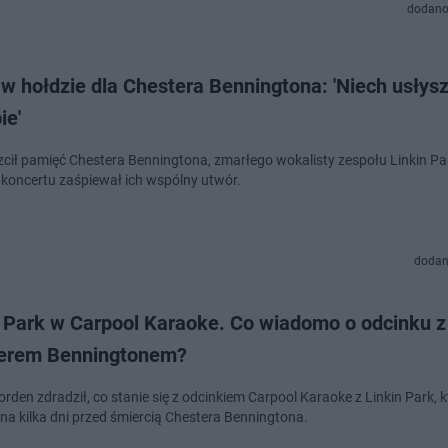
dodano
w hołdzie dla Chestera Benningtona: 'Niech usłys
ie'
zcił pamięć Chestera Benningtona, zmarłego wokalisty zespołu Linkin Pa
koncertu zaśpiewał ich wspólny utwór.
dodan
n Park w Carpool Karaoke. Co wiadomo o odcinku z
erem Benningtonem?
den zdradził, co stanie się z odcinkiem Carpool Karaoke z Linkin Park, k
na kilka dni przed śmiercią Chestera Benningtona.