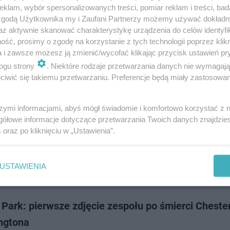
o śmierci przyjaciela i wzruszajacy teledysk stworzony przez polskiego f
klam, wybór spersonalizowanych treści, pomiar reklam i treści, bad
ht zyskało nowe znaczenie po śmierci Chestera Benningtona, a teledysk 
 zgodą Użytkownika my i Zaufani Partnerzy możemy używać dokład
m dla zespołu,…
az aktywnie skanować charakterystykę urządzenia do celów identyfi
ść, prosimy o zgodę na korzystanie z tych technologii poprzez klikn
a i zawsze możesz ją zmienić/wycofać klikając przycisk ustawień pr
dodan
ogu strony
. Niektóre rodzaje przetwarzania danych nie wymagaj
iwić się takiemu przetwarzaniu. Preferencje będą miały zastosowanie
ica ostatniego teledysku Linkin Park. Wiedzieli, ż
r nie żyje?
szymi informacjami, abyś mógł świadomie i komfortowo korzystać z
gółowe informacje dotyczące przetwarzania Twoich danych znajdzi
eledysk Linkin Park to pożegnanie Chestera? Czy data premiery klipu nie 
s
oraz po kliknięciu w „Ustawienia”.
owa, a ostatnia scena klipu jest symbolicznym nawiązaniem do tragiczne
nkin Park?
USTAWIENIA
dodan
 Park: pierwsze zdjęcie zespołu po śmierci Cheste
ngtona