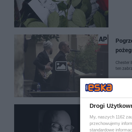
Pogrz
pożeg
Chester 
ten zabr
Drogi Użytkow
Linki
My, naszych 1162 zau
Chest
przechowujemy informa
standardowe informac