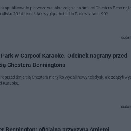
ark opublikowało pierwsze wspólne zdjęcie po śmierci Chestera Benningto
 blisko 20 lat temu! Jak wyglądało Linkin Park w latach '90?
dodan
n Park w Carpool Karaoke. Odcinek nagrany przed
cią Chestera Benningtona
rk przed śmiercią Chestera nie tylko wydali nowy teledysk, ale zdążyli wy
l Karaoke.
dodan
r Bennington: oficjalna przyczyna śmierci