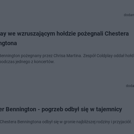
dodan
lay we wzruszającym hołdzie pożegnali Chestera
ngtona
Bennington pożegnany przez Chrisa Martina. Zespół Coldplay oddał hoł
 podczas jednego z koncertów.
doda
r Bennington - pogrzeb odbył się w tajemnicy
hestera Benningtona odbył się w gronie najbliższej rodziny i przyjaciół.