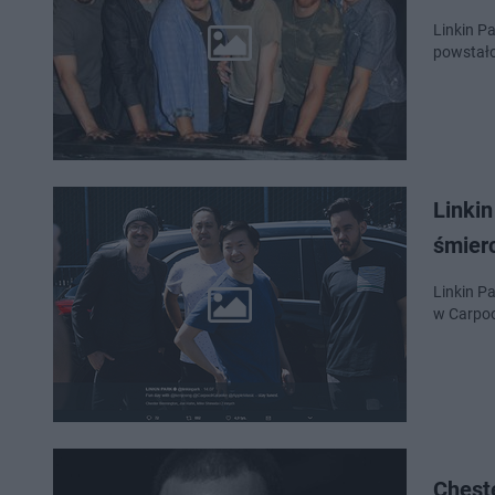
Linkin P
powstało
Linki
śmier
Linkin Pa
w Carpoo
Cheste