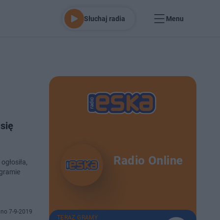
Słuchaj radia
Menu
się
Radio Online
ogłosiła,
agramie
no 7-9-2019
TERAZ GRAMY