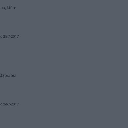
na, które
o 25-7-2017
stąpić też
o 24-7-2017