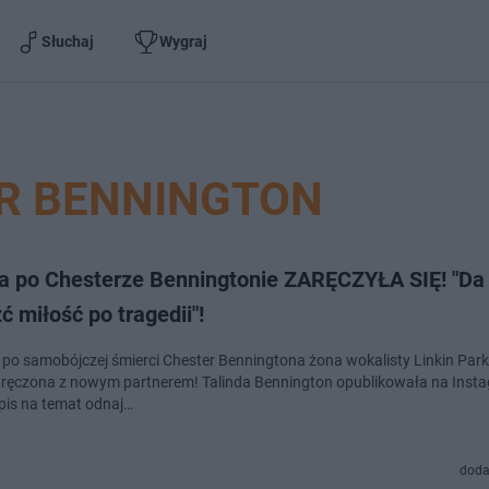
Słuchaj
Wygraj
R BENNINGTON
 po Chesterze Benningtonie ZARĘCZYŁA SIĘ! "Da 
ć miłość po tragedii"!
 po samobójczej śmierci Chester Benningtona żona wokalisty Linkin Park 
zaręczona z nowym partnerem! Talinda Bennington opublikowała na Inst
pis na temat odnaj…
doda