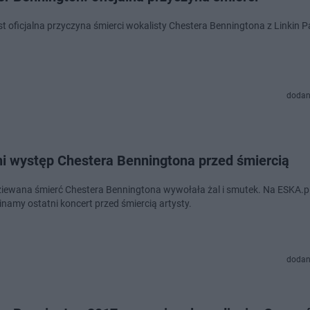
st oficjalna przyczyna śmierci wokalisty Chestera Benningtona z Linkin P
dodan
ni występ Chestera Benningtona przed śmiercią
iewana śmierć Chestera Benningtona wywołała żal i smutek. Na ESKA.p
namy ostatni koncert przed śmiercią artysty.
dodan