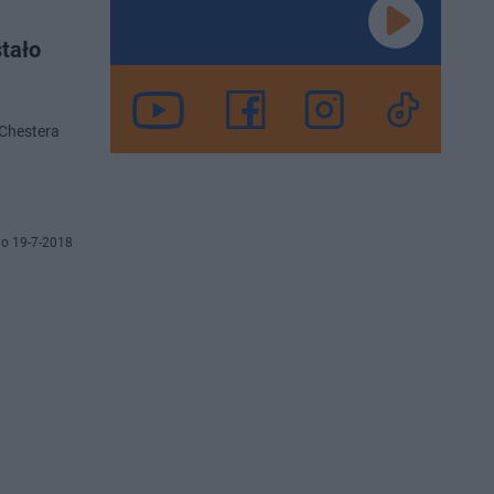
stało
 Chestera
o 19-7-2018