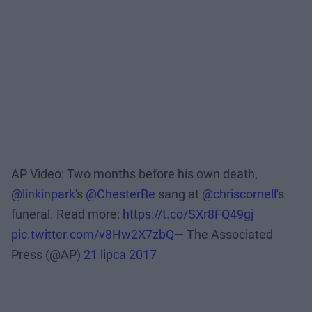
AP Video: Two months before his own death,
@linkinpark
's
@ChesterBe
sang at
@chriscornell
's
funeral. Read more:
https://t.co/SXr8FQ49gj
pic.twitter.com/v8Hw2X7zbQ
— The Associated
Press (@AP)
21 lipca 2017