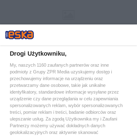
Drogi Użytkowniku,
My, naszych 1160 zaufanych partnerów oraz inne
Żaden utwór zamieszczony w serwisie nie może być powielany i
podmioty z Grupy ZPR Media uzyskujemy dostęp i
rozpowszechniany lub dalej rozpowszechniany w jakikolwiek sposób (w
tym także elektroniczny lub mechaniczny) na jakimkolwiek polu
przechowujemy informacje na urządzeniu oraz
eksploatacji w jakiejkolwiek formie, włącznie z umieszczaniem w Internecie
przetwarzamy dane osobowe, takie jak unikalne
bez pisemnej zgody właściciela praw. Jakiekolwiek użycie lub
wykorzystanie utworów w całości lub w części z naruszeniem prawa, tzn.
identyfikatory, standardowe informacje wysyłane przez
bez właściwej zgody, jest zabronione pod groźbą kary i może być ścigane
urządzenie czy dane przeglądania w celu zapewniania
prawnie.
spersonalizowanych reklam, wybór spersonalizowanych
treści, pomiar reklam i treści, badanie odbiorców oraz
ulepszanie usług. Za zgodą Użytkownika my i Zaufani
Partnerzy możemy używać dokładnych danych
geolokalizacyjnych oraz aktywnie skanować