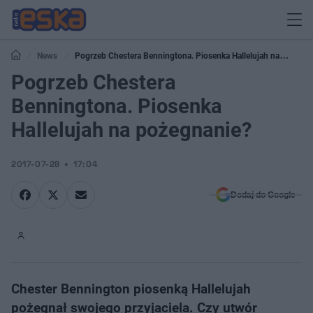
News
Pogrzeb Chestera Benningtona. Piosenka Hallelujah na
pożegnanie?
Pogrzeb Chestera
Benningtona. Piosenka
Hallelujah na pożegnanie?
2017-07-28
17:04
Dodaj do Google
Chester Bennington piosenką Hallelujah
pożegnał swojego przyjaciela. Czy utwór