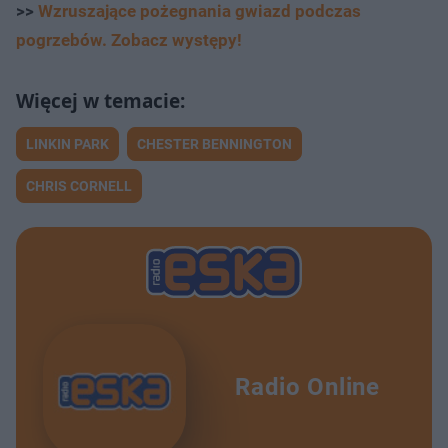
>>
Wzruszające pożegnania gwiazd podczas
pogrzebów. Zobacz występy!
LINKIN PARK
CHESTER BENNINGTON
CHRIS CORNELL
Radio Online