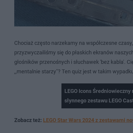
Chociaż często narzekamy na współczesne czasy, to 
przyzwyczailiśmy się do płaskich ekranów naszych 
głośników przenośnych i słuchawek 'bez kabla'. Ci
,,mentalnie starzy"? Ten quiz jest w takim wypadku
LEGO Icons Średniowieczny 
słynnego zestawu LEGO Cast
Zobacz też:
LEGO Star Wars 2024 z zestawami now