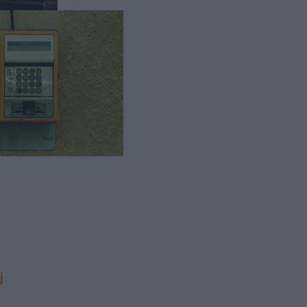
czy
ujecie się
j