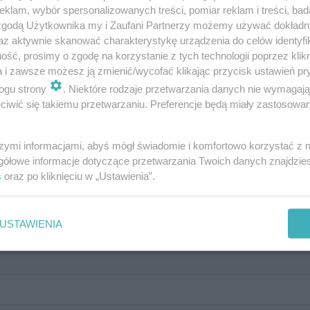
klam, wybór spersonalizowanych treści, pomiar reklam i treści, bad
 zgodą Użytkownika my i Zaufani Partnerzy możemy używać dokład
az aktywnie skanować charakterystykę urządzenia do celów identyfi
ść, prosimy o zgodę na korzystanie z tych technologii poprzez klikn
lat 80'. i '90! Sprawdź, czy jeszcz
a i zawsze możesz ją zmienić/wycofać klikając przycisk ustawień pr
ogu strony
. Niektóre rodzaje przetwarzania danych nie wymagaj
iwić się takiemu przetwarzaniu. Preferencje będą miały zastosowanie
szymi informacjami, abyś mógł świadomie i komfortowo korzystać z
gółowe informacje dotyczące przetwarzania Twoich danych znajdzi
s
oraz po kliknięciu w „Ustawienia”.
do...
USTAWIENIA