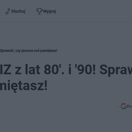
Słuchaj
Wygraj
! Sprawdź, czy jeszcze coś pamiętasz!
 z lat 80'. i '90! Spra
miętasz!
Do