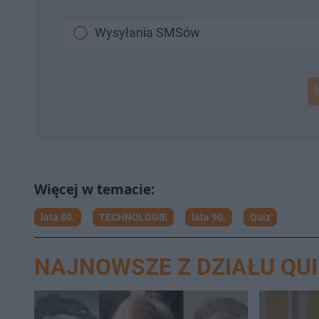
Wysyłania SMSów
lata 80.
TECHNOLOGIE
lata 90.
Quiz
NAJNOWSZE Z DZIAŁU QUI