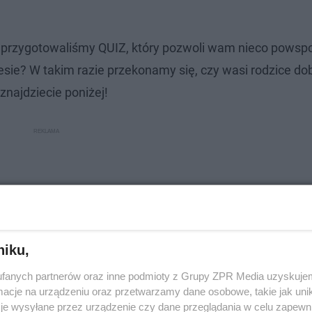
s przygotowaliśmy QUIZ, który pozwoli wam nieco pows
okresie? W takim razie przekonamy się, czy wasi rodzice d
 znajdziecie poniżej!
niku,
fanych partnerów oraz inne podmioty z Grupy ZPR Media uzyskujem
cje na urządzeniu oraz przetwarzamy dane osobowe, takie jak unika
je wysyłane przez urządzenie czy dane przeglądania w celu zapewn