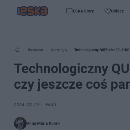
ESKA Story
Dołącz
Rozrywka
Quizy i gry
Technologiczny QUIZ z lat 80'. i '90
Technologiczny QUIZ
czy jeszcze coś pa
2024-03-22
11:40
Anna Maria Kurek