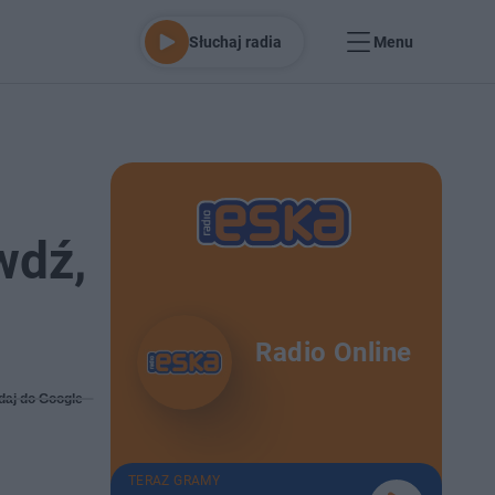
Słuchaj radia
Menu
wdź,
Radio Online
daj do Google
TERAZ GRAMY