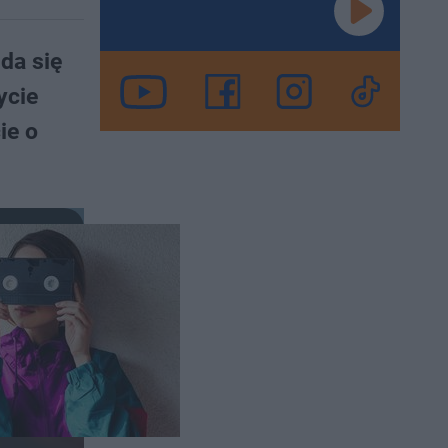
 da się
ycie
ie o