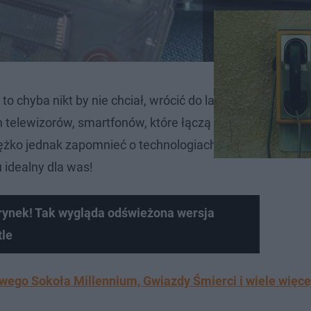
chyba nikt by nie chciał, wrócić do lat 80. i 90! Szybko
telewizorów, smartfonów, które łączą się z internetem, 
ężko jednak zapomnieć o technologiach z przeszłości. Cz
 idealny dla was!
rynek! Tak wygląda odświeżona wersja
le
ego Sokoła Millennium, Gwiazdy Śmierci i wiele więce