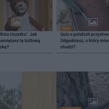
QUIZ
Misiu Uszatku". Jak
Quiz o polskich przysłow
pamiętasz tę kultową
Odgadniesz, o który mie
ckę?
chodzi?
Z REGIONU