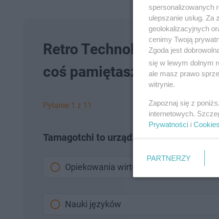
spersonalizowanych re
ulepszanie usług. Za
geolokalizacyjnych or
cenimy Twoją prywatno
Retro Technologie - QUIZ z 
Zgoda jest dobrowoln
się w lewym dolnym r
coś pamiętasz!
ale masz prawo sprzec
witrynie.
Zapoznaj się z poniż
Pytanie 1 z 11
internetowych. Szcze
Prywatności
i
Cookie
Tamagotchi to urządzenie, które służyło 
PARTNERZY
Opiekowania wirtualnym zwierzakiem
Nauki języków