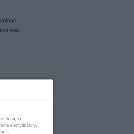
pominać
obrze was
y dostęp i
lne identyfikatory,
iania