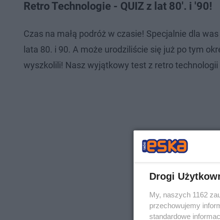
Retro Technologie - QUIZ z lat 80'. i '90!
Czas na małą podróż w czasie! Specjalnie dla wa
lata 80. i 90. A może urodziliście się już po tym 
wyszkolili! Nasz wyjątkowy test z retro technologii
Drogi Użytkow
My, naszych 1162 zau
przechowujemy informa
standardowe informac