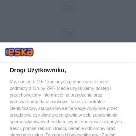
Drogi Użytkowniku,
My, naszych 1162 zaufanych partnerów oraz inne
Żaden utwór zamieszczony w serwisie nie może być powielany i
podmioty z Grupy ZPR Media uzyskujemy dostęp i
rozpowszechniany lub dalej rozpowszechniany w jakikolwiek sposób (w
przechowujemy informacje na urządzeniu oraz
tym także elektroniczny lub mechaniczny) na jakimkolwiek polu
eksploatacji w jakiejkolwiek formie, włącznie z umieszczaniem w
przetwarzamy dane osobowe, takie jak unikalne
Internecie bez pisemnej zgody właściciela praw. Jakiekolwiek użycie lub
identyfikatory, standardowe informacje wysyłane przez
wykorzystanie utworów w całości lub w części z naruszeniem prawa,
tzn. bez właściwej zgody, jest zabronione pod groźbą kary i może być
urządzenie czy dane przeglądania w celu zapewniania
ścigane prawnie.
spersonalizowanych reklam, wybór spersonalizowanych
treści, pomiar reklam i treści, badanie odbiorców oraz
ulepszanie usług. Za zgodą Użytkownika my i Zaufani