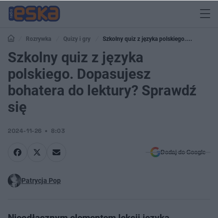
Rozrywka
Quizy i gry
Szkolny quiz z języka polskiego.
Dopasujesz bohatera do lektury? Sprawdź się
Szkolny quiz z języka
polskiego. Dopasujesz
bohatera do lektury? Sprawdź
się
2024-11-26
8:03
Dodaj do Google
Patrycja Pop
Nieodłącznym elementem lekcji języka