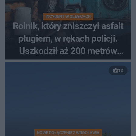
INCYDENT W GLIWICACH
Rolnik, który zniszczył asfalt
pługiem, w rękach policji.
Uszkodził aż 200 metrów
nowej drogi
13
NOWE POŁĄCZENIE Z WROCŁAWIA