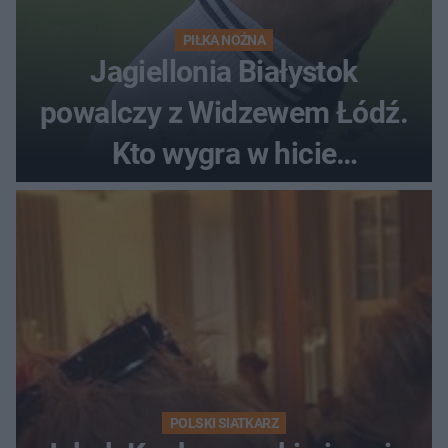
PIŁKA NOŻNA
Jagiellonia Białystok
powalczy z Widzewem Łódź.
Kto wygra w hicie
Ekstraklasy?
POLSKI SIATKARZ