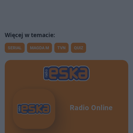
SERIAL
MAGDA M
TVN
QUIZ
Radio Online