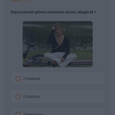
Pytanie 1 z 12
Skąd pochodzi główna bohaterka serialu, Magda M.?
Z Krakowa
Z Olsztyna
Z Warszawy