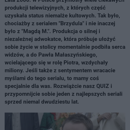
produkcji telewizyjnych, z których część
uzyskała status niemalże kultowych. Tak było,
chociażby z serialem "Brzydula" i nie inaczej
było z "Magdą M.". Produkcja o silnej i
niezależnej adwokatce, która próbuje ułożyć
sobie życie w stolicy momentalnie podbiła serca
widzów, a do Pawła Małaszyńskiego,
wcielającego się w rolę Piotra, wzdychały
miliony. Jeśli także z sentymentem wracacie
myślami do tego serialu, to mamy coś
specjalnie dla was. Rozwiążcie nasz QUIZ i
przypomnijcie sobie jeden z najlepszych seriali
sprzed niemal dwudziestu lat.