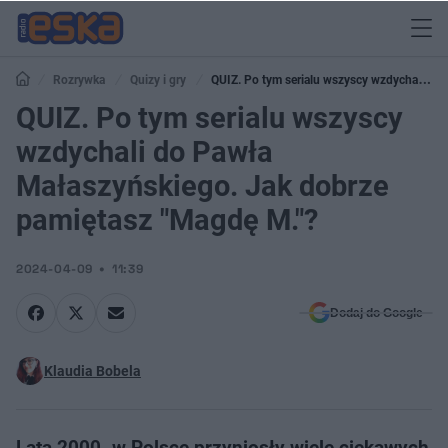
Rozrywka
Quizy i gry
QUIZ. Po tym serialu wszyscy wzdychali do
Pawła Małaszyńskiego. Jak dobrze pamiętasz "Magdę M."?
QUIZ. Po tym serialu wszyscy
wzdychali do Pawła
Małaszyńskiego. Jak dobrze
pamiętasz "Magdę M."?
2024-04-09
11:39
Dodaj do Google
Klaudia Bobela
Lata 2000. w Polsce przyniosły wiele ciekawych