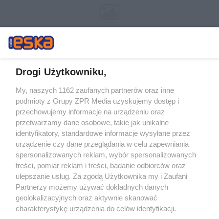
Drogi Użytkowniku,
My, naszych 1162 zaufanych partnerów oraz inne
Żaden utwór zamieszczony w serwisie nie może być powielany i
podmioty z Grupy ZPR Media uzyskujemy dostęp i
rozpowszechniany lub dalej rozpowszechniany w jakikolwiek sposób (w
przechowujemy informacje na urządzeniu oraz
tym także elektroniczny lub mechaniczny) na jakimkolwiek polu
eksploatacji w jakiejkolwiek formie, włącznie z umieszczaniem w
przetwarzamy dane osobowe, takie jak unikalne
Internecie bez pisemnej zgody właściciela praw. Jakiekolwiek użycie lub
identyfikatory, standardowe informacje wysyłane przez
wykorzystanie utworów w całości lub w części z naruszeniem prawa,
tzn. bez właściwej zgody, jest zabronione pod groźbą kary i może być
urządzenie czy dane przeglądania w celu zapewniania
ścigane prawnie.
spersonalizowanych reklam, wybór spersonalizowanych
treści, pomiar reklam i treści, badanie odbiorców oraz
ulepszanie usług. Za zgodą Użytkownika my i Zaufani
Partnerzy możemy używać dokładnych danych
geolokalizacyjnych oraz aktywnie skanować
charakterystykę urządzenia do celów identyfikacji.
Ponieważ cenimy Twoją prywatność, prosimy o zgodę na