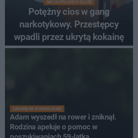
AKCJA POLSKICH SŁUŻB
Potężny cios w gang
narkotykowy. Przestępcy
wpadli przez ukrytą kokainę
ZAGINIĘCIE W WARSZAWIE
Adam wyszedł na rower i zniknął.
Rodzina apeluje o pomoc w
poszukiwaniach 59-latka