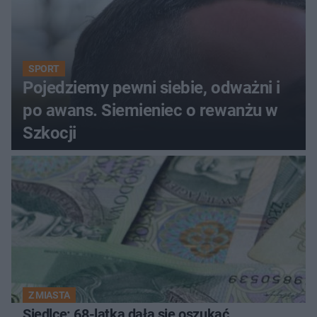
SPORT
Pojedziemy pewni siebie, odważni i
po awans. Siemieniec o rewanżu w
Szkocji
Z MIASTA
Siedlce: 68-latka dała się oszukać