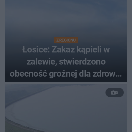
Z REGIONU
Łosice: Zakaz kąpieli w
zalewie, stwierdzono
obecność groźnej dla zdrowia
bakterii
5