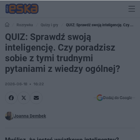
Rozrywka
Quizy i gry
QUIZ: Sprawdź swoją inteligencję. Czy
poradzisz sobie z tymi trudnymi pytaniami z wiedzy ogólnej?
QUIZ: Sprawdź swoją
inteligencję. Czy poradzisz
sobie z tymi trudnymi
pytaniami z wiedzy ogólnej?
2026-06-18
16:22
Dodaj do Google
Joanna Dembek
Myślisz, że jesteś wyjątkowo inteligentny?