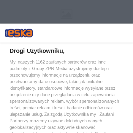
Drogi Użytkowniku,
My, naszych 1162 zaufanych partnerów oraz inne
Żaden utwór zamieszczony w serwisie nie może być powielany i
podmioty z Grupy ZPR Media uzyskujemy dostęp i
rozpowszechniany lub dalej rozpowszechniany w jakikolwiek sposób (w
tym także elektroniczny lub mechaniczny) na jakimkolwiek polu
przechowujemy informacje na urządzeniu oraz
eksploatacji w jakiejkolwiek formie, włącznie z umieszczaniem w
przetwarzamy dane osobowe, takie jak unikalne
Internecie bez pisemnej zgody właściciela praw. Jakiekolwiek użycie lub
identyfikatory, standardowe informacje wysyłane przez
wykorzystanie utworów w całości lub w części z naruszeniem prawa,
tzn. bez właściwej zgody, jest zabronione pod groźbą kary i może być
urządzenie czy dane przeglądania w celu zapewniania
ścigane prawnie.
spersonalizowanych reklam, wybór spersonalizowanych
treści, pomiar reklam i treści, badanie odbiorców oraz
ulepszanie usług. Za zgodą Użytkownika my i Zaufani
Partnerzy możemy używać dokładnych danych
geolokalizacyjnych oraz aktywnie skanować