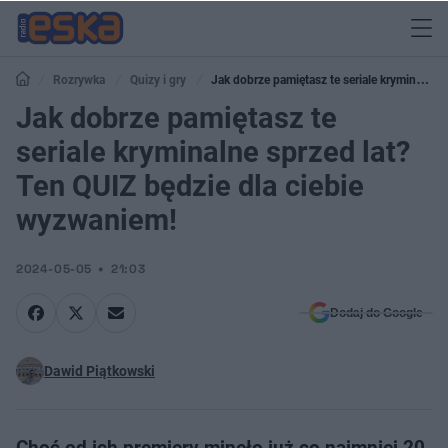
Rozrywka
Quizy i gry
Jak dobrze pamiętasz te seriale kryminalne
sprzed lat? Ten QUIZ będzie dla ciebie wyzwaniem!
Jak dobrze pamiętasz te
seriale kryminalne sprzed lat?
Ten QUIZ będzie dla ciebie
wyzwaniem!
2024-05-05
21:03
Dodaj do Google
Dawid Piątkowski
Choć od ich premiery minęło już co najmniej 20