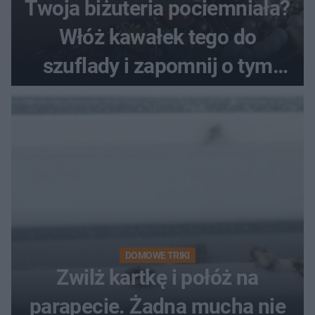
Twoja biżuteria pociemniała?
Włóż kawałek tego do
szuflady i zapomnij o tym
problemie. Sposób na
pociemniałą biżuterię
DOMOWE TRIKI
Zwilż kartkę i połóż na
parapecie. Żadna mucha nie