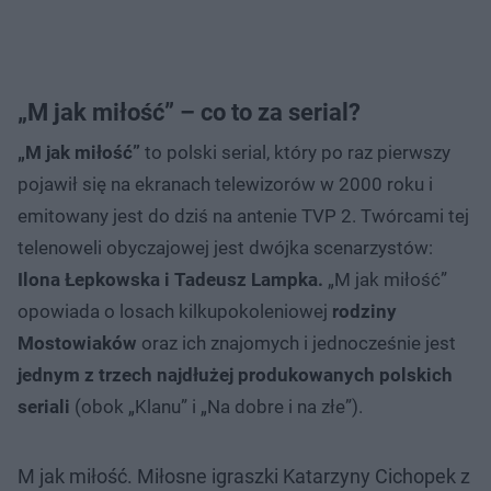
„M jak miłość” – co to za serial?
„M jak miłość”
to polski serial, który po raz pierwszy
pojawił się na ekranach telewizorów w 2000 roku i
emitowany jest do dziś na antenie TVP 2. Twórcami tej
telenoweli obyczajowej jest dwójka scenarzystów:
Ilona Łepkowska i Tadeusz Lampka.
„M jak miłość”
opowiada o losach kilkupokoleniowej
rodziny
Mostowiaków
oraz ich znajomych i jednocześnie jest
jednym z trzech najdłużej produkowanych polskich
seriali
(obok „Klanu” i „Na dobre i na złe”).
M jak miłość. Miłosne igraszki Katarzyny Cichopek z