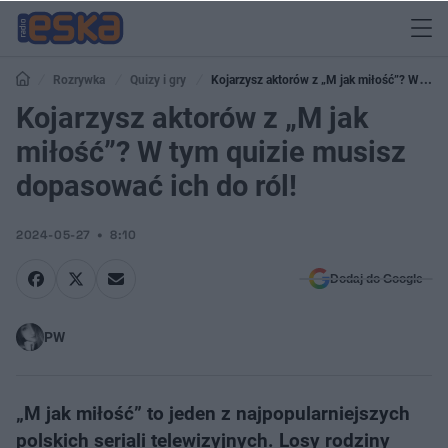
Rozrywka
Quizy i gry
Kojarzysz aktorów z „M jak miłość”? W tym
quizie musisz dopasować ich do ról!
Kojarzysz aktorów z „M jak
miłość”? W tym quizie musisz
dopasować ich do ról!
2024-05-27
8:10
Dodaj do Google
PW
„M jak miłość” to jeden z najpopularniejszych
polskich seriali telewizyjnych. Losy rodziny