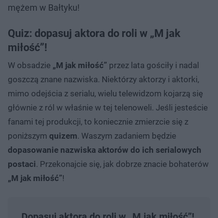
mężem w Bałtyku!
Quiz: dopasuj aktora do roli w „M jak
miłość”!
W obsadzie
„M jak miłość”
przez lata gościły i nadal
goszczą znane nazwiska. Niektórzy aktorzy i aktorki,
mimo odejścia z serialu, wielu telewidzom kojarzą się
głównie z ról w właśnie w tej telenoweli. Jeśli jesteście
fanami tej produkcji, to koniecznie zmierzcie się z
poniższym
quizem
. Waszym zadaniem będzie
dopasowanie nazwiska aktorów do ich serialowych
postaci
. Przekonajcie się, jak dobrze znacie bohaterów
„M jak miłość”
!
Dopasuj aktora do roli w „M jak miłość”!