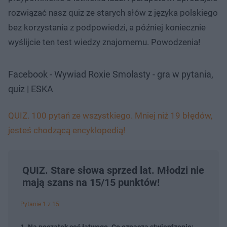
rozwiązać nasz quiz ze starych słów z języka polskiego
bez korzystania z podpowiedzi, a później koniecznie
wyślijcie ten test wiedzy znajomemu. Powodzenia!
Facebook - Wywiad Roxie Smolasty - gra w pytania,
quiz | ESKA
QUIZ. 100 pytań ze wszystkiego. Mniej niż 19 błędów,
jesteś chodzącą encyklopedią!
QUIZ. Stare słowa sprzed lat. Młodzi nie
mają szans na 15/15 punktów!
Pytanie 1 z 15
1. Na początek coś łatwego. Co oznacza stwierdzenie: