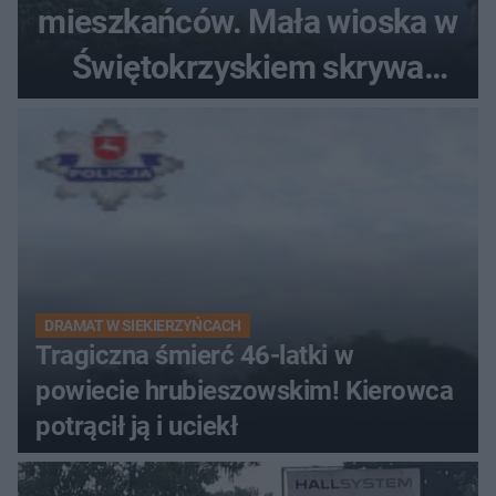
mieszkańców. Mała wioska w
Świętokrzyskiem skrywa
zabytki, bywał tu nawet król
DRAMAT W SIEKIERZYŃCACH
Tragiczna śmierć 46-latki w
powiecie hrubieszowskim! Kierowca
potrącił ją i uciekł