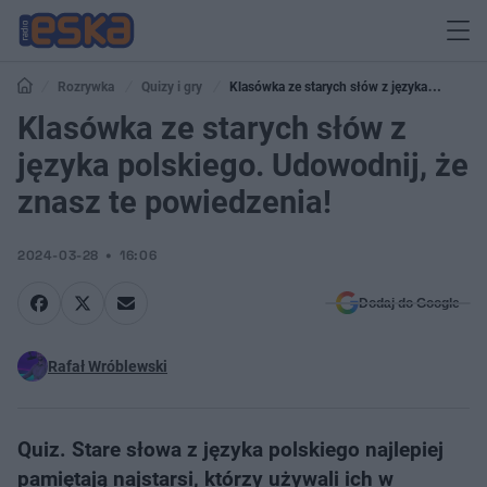
Rozrywka
Quizy i gry
Klasówka ze starych słów z języka
polskiego. Udowodnij, że znasz te powiedzenia!
Klasówka ze starych słów z
języka polskiego. Udowodnij, że
znasz te powiedzenia!
2024-03-28
16:06
Dodaj do Google
Rafał Wróblewski
Quiz. Stare słowa z języka polskiego najlepiej
pamiętają najstarsi, którzy używali ich w