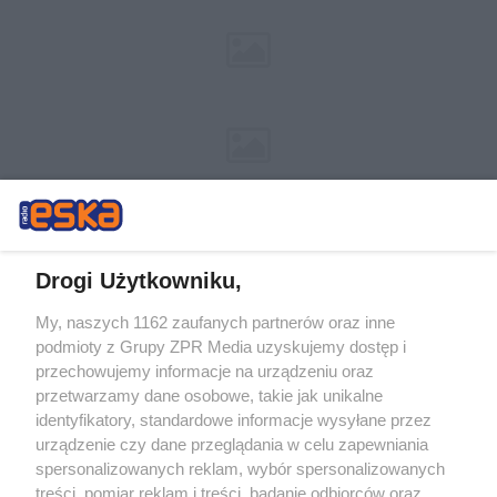
Drogi Użytkowniku,
My, naszych 1162 zaufanych partnerów oraz inne
Żaden utwór zamieszczony w serwisie nie może być powielany i
podmioty z Grupy ZPR Media uzyskujemy dostęp i
rozpowszechniany lub dalej rozpowszechniany w jakikolwiek sposób (w
tym także elektroniczny lub mechaniczny) na jakimkolwiek polu
przechowujemy informacje na urządzeniu oraz
eksploatacji w jakiejkolwiek formie, włącznie z umieszczaniem w
przetwarzamy dane osobowe, takie jak unikalne
Internecie bez pisemnej zgody właściciela praw. Jakiekolwiek użycie lub
identyfikatory, standardowe informacje wysyłane przez
wykorzystanie utworów w całości lub w części z naruszeniem prawa,
tzn. bez właściwej zgody, jest zabronione pod groźbą kary i może być
urządzenie czy dane przeglądania w celu zapewniania
ścigane prawnie.
spersonalizowanych reklam, wybór spersonalizowanych
treści, pomiar reklam i treści, badanie odbiorców oraz