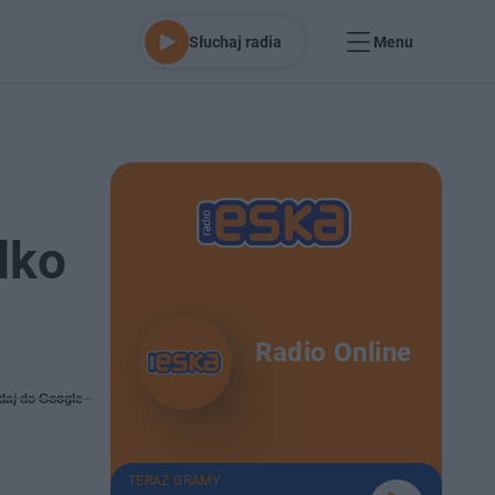
Słuchaj radia
Menu
lko
Radio Online
daj do Google
TERAZ GRAMY