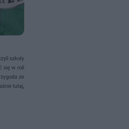
zyli szkoły
 się w roli
przygoda ze
śnie tutaj,