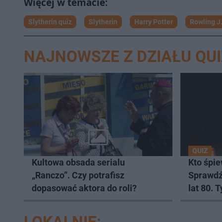
Slytherin quiz
Slytherin
Harry Potter
Rowling J
NAJNOWSZE Z DZIAŁU QUI
QUIZ
Kultowa obsada serialu
Kto śpie
„Ranczo”. Czy potrafisz
Sprawdź
dopasować aktora do roli?
lat 80. 
komplet