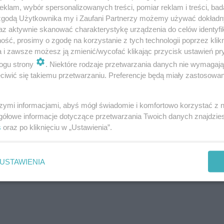
klam, wybór spersonalizowanych treści, pomiar reklam i treści, bad
 zgodą Użytkownika my i Zaufani Partnerzy możemy używać dokład
az aktywnie skanować charakterystykę urządzenia do celów identyfi
ść, prosimy o zgodę na korzystanie z tych technologii poprzez klikn
a i zawsze możesz ją zmienić/wycofać klikając przycisk ustawień pr
ogu strony
. Niektóre rodzaje przetwarzania danych nie wymagaj
iwić się takiemu przetwarzaniu. Preferencje będą miały zastosowanie
szymi informacjami, abyś mógł świadomie i komfortowo korzystać z
gółowe informacje dotyczące przetwarzania Twoich danych znajdzi
s
oraz po kliknięciu w „Ustawienia”.
USTAWIENIA
ź, czy jesteś prawdziwym Ślizgo