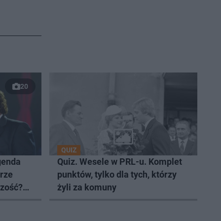
20
QUIZ
egenda
Quiz. Wesele w PRL-u. Komplet
brze
punktów, tylko dla tych, którzy
czość?
żyli za komuny