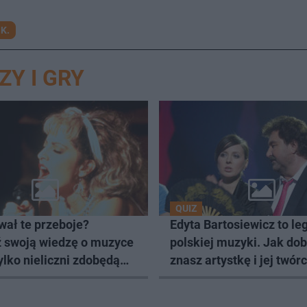
.K.
ZY I GRY
QUIZ
wał te przeboje?
Edyta Bartosiewicz to l
 swoją wiedzę o muzyce
polskiej muzyki. Jak do
Tylko nieliczni zdobędą
znasz artystkę i jej twór
 punktów
Sprawdź się w quizie