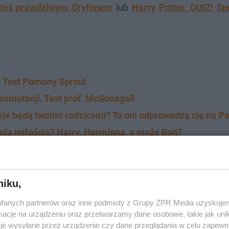
esteś prawdziwym Gryfonem
lub
Harry Potter. QUIZ! Sp
o. Test Pomony Sprout
nsmutacji. Test prof. McGonagall
ieje będą twoimi rodzicami? To oni odprowadzą cię na P
twoją miłością? Harry, Hermiona, a może Ron?
ielem z Hogwartu jesteś? Sprawdź się!
ama... a może mugol? Jaki jest twój status w świecie cz
 Snape? 10 na 10 miałby chyba tylko on sam!
niku,
fanych partnerów oraz inne podmioty z Grupy ZPR Media uzyskujem
cje na urządzeniu oraz przetwarzamy dane osobowe, takie jak unika
je wysyłane przez urządzenie czy dane przeglądania w celu zapewn