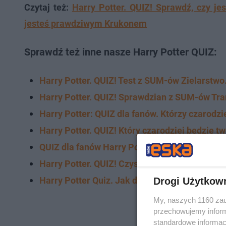
Czytaj też:
Harry Potter. QUIZ! Sprawdź, czy j
jesteś prawdziwym Krukonem
Sprawdź też inne nasze Harry Potter QUIZ:
Harry Potter. QUIZ! Test z SUM-ów Zielarstw
Harry Potter. QUIZ! Sprawdzian z SUM-ów Tra
Harry Potter: QUIZ dla fanów. Którzy czarodz
Harry Potter. QUIZ! Który czarodziej będzie 
QUIZ dla fanów Harry Potter. Którym nauczyc
Harry Potter. QUIZ! Czysta krew, półkrwi, szl
Harry Potter Quiz. Jak dobrze znasz Severusa
Drogi Użytkow
My, naszych 1160 zau
przechowujemy informa
standardowe informac