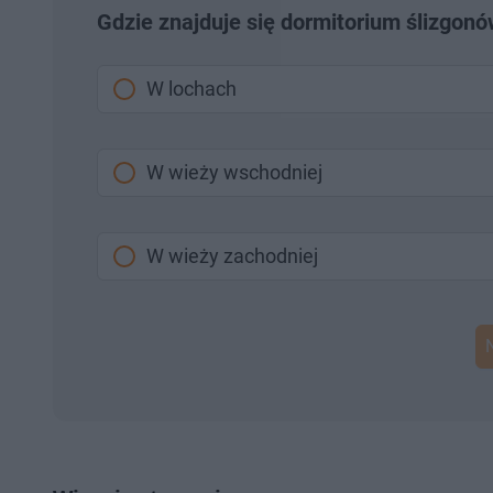
Gdzie znajduje się dormitorium ślizgon
W lochach
W wieży wschodniej
W wieży zachodniej