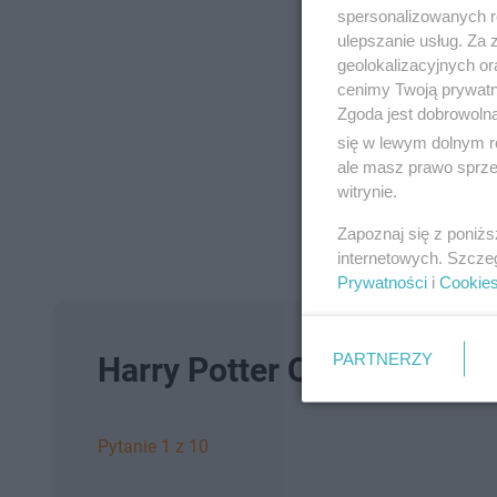
spersonalizowanych re
ulepszanie usług. Za
geolokalizacyjnych or
cenimy Twoją prywatno
Zgoda jest dobrowoln
się w lewym dolnym r
ale masz prawo sprzec
witrynie.
Zapoznaj się z poniż
internetowych. Szcze
Prywatności
i
Cookie
PARTNERZY
Harry Potter QUIZ: Sprawd
Pytanie 1 z 10