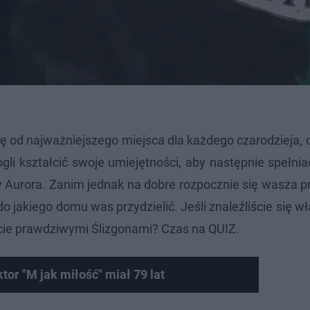
ię od najważniejszego miejsca dla każdego czarodzieja, c
i kształcić swoje umiejętności, aby następnie spełniać
zy Aurora. Zanim jednak na dobre rozpocznie się wasza 
o jakiego domu was przydzielić. Jeśli znaleźliście się wła
ście prawdziwymi Ślizgonami? Czas na QUIZ.
tor "M jak miłość" miał 79 lat