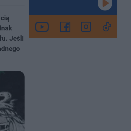
cią
dnak
u. Jeśli
żadnego