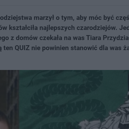
odziejstwa marzył o tym, aby móc być częś
jów kształciła najlepszych czarodziejów. Je
nego z domów czekała na was Tiara Przydział
cią ten QUIZ nie powinien stanowić dla was 