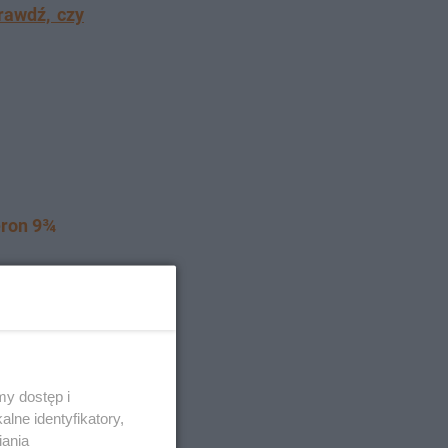
rawdź, czy
eron 9¾
arów?
y dostęp i
lne identyfikatory,
iania