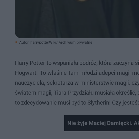
Autor: harrypotterWiki/ Archiwum prywatne
Harry Potter to wspaniała podróż, która zaczyna s
Hogwart. To właśnie tam młodzi adepci magii mogl
nauczyciela, sekretarza w ministerstwie magii, c
światem magii, Tiara Przydziału musiała określić, d
to zdecydowanie musi być to Slytherin! Czy jeste
Nie żyje Maciej Damięcki. Ak