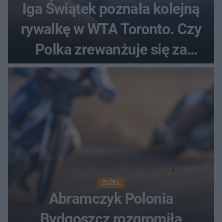
Iga Świątek poznała kolejną
rywalkę w WTA Toronto. Czy
Polka zrewanżuje się za
ostatnią porażkę?
ŻUŻEL
Abramczyk Polonia
Bydgoszcz rozgromiła