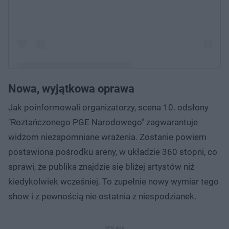
Nowa, wyjątkowa oprawa
Post udostępniony przez Roztańczony PGE Narodowy
Jak poinformowali organizatorzy, scena 10. odsłony
(@roztanczony_pgenarodowy)
"Roztańczonego PGE Narodowego" zagwarantuje
widzom niezapomniane wrażenia. Zostanie powiem
postawiona pośrodku areny, w układzie 360 stopni, co
sprawi, że publika znajdzie się bliżej artystów niż
kiedykolwiek wcześniej. To zupełnie nowy wymiar tego
show i z pewnością nie ostatnia z niespodzianek.