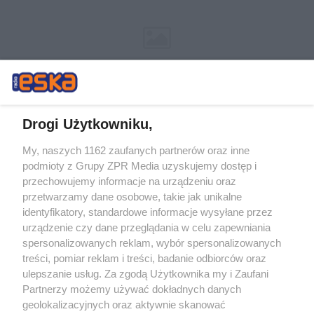
Drogi Użytkowniku,
My, naszych 1162 zaufanych partnerów oraz inne
Żaden utwór zamieszczony w serwisie nie może być powielany i
podmioty z Grupy ZPR Media uzyskujemy dostęp i
rozpowszechniany lub dalej rozpowszechniany w jakikolwiek sposób (w
przechowujemy informacje na urządzeniu oraz
tym także elektroniczny lub mechaniczny) na jakimkolwiek polu
eksploatacji w jakiejkolwiek formie, włącznie z umieszczaniem w
przetwarzamy dane osobowe, takie jak unikalne
Internecie bez pisemnej zgody właściciela praw. Jakiekolwiek użycie lub
identyfikatory, standardowe informacje wysyłane przez
wykorzystanie utworów w całości lub w części z naruszeniem prawa,
tzn. bez właściwej zgody, jest zabronione pod groźbą kary i może być
urządzenie czy dane przeglądania w celu zapewniania
ścigane prawnie.
spersonalizowanych reklam, wybór spersonalizowanych
treści, pomiar reklam i treści, badanie odbiorców oraz
ulepszanie usług. Za zgodą Użytkownika my i Zaufani
Partnerzy możemy używać dokładnych danych
geolokalizacyjnych oraz aktywnie skanować