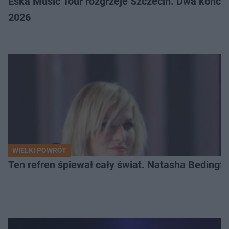
Eska Music Tour rozgrzeje Szczecin. Dwa konce
2026
WIELKI POWRÓT
Ten refren śpiewał cały świat. Natasha Bedingfie