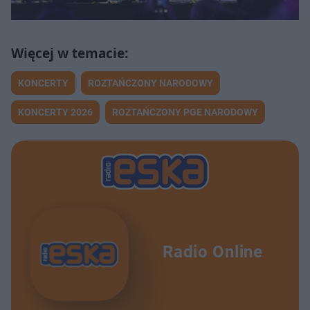
KONCERTY
ROZTAŃCZONY NARODOWY
KONCERTY 2026
ROZTAŃCZONY PGE NARODOWY
Radio Online