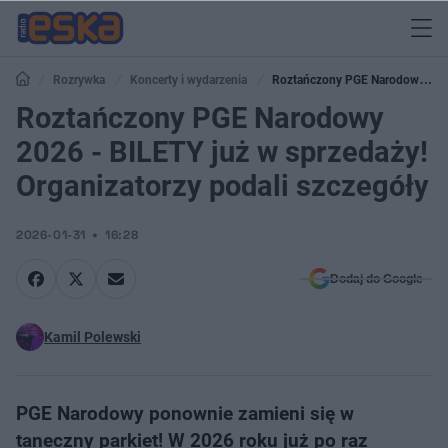
Rozrywka
Koncerty i wydarzenia
Roztańczony PGE Narodowy
2026 - BILETY już w sprzedaży! Organizatorzy podali szczegóły
Roztańczony PGE Narodowy
2026 - BILETY już w sprzedaży!
Organizatorzy podali szczegóły
2026-01-31
16:28
Dodaj do Google
Kamil Polewski
PGE Narodowy ponownie zamieni się w
taneczny parkiet! W 2026 roku już po raz