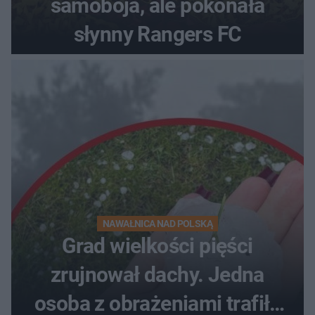
samobója, ale pokonała
słynny Rangers FC
NAWAŁNICA NAD POLSKĄ
Grad wielkości pięści
zrujnował dachy. Jedna
osoba z obrażeniami trafiła