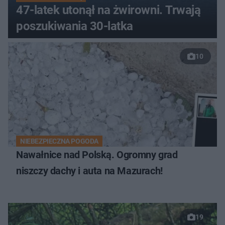
47-latek utonął na żwirowni. Trwają
poszukiwania 30-latka
10
NIEBEZPIECZNA POGODA
Nawałnice nad Polską. Ogromny grad
niszczy dachy i auta na Mazurach!
19