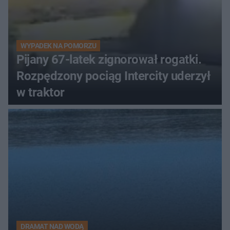
WYPADEK NA POMORZU
Pijany 67-latek zignorował rogatki.
Rozpędzony pociąg Intercity uderzył
w traktor
DRAMAT NAD WODĄ