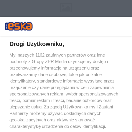
Drogi Użytkowniku,
My, naszych 1162 zaufanych partnerów oraz inne
Żaden utwór zamieszczony w serwisie nie może być powielany i
podmioty z Grupy ZPR Media uzyskujemy dostęp i
rozpowszechniany lub dalej rozpowszechniany w jakikolwiek sposób (w
tym także elektroniczny lub mechaniczny) na jakimkolwiek polu
przechowujemy informacje na urządzeniu oraz
eksploatacji w jakiejkolwiek formie, włącznie z umieszczaniem w
przetwarzamy dane osobowe, takie jak unikalne
Internecie bez pisemnej zgody właściciela praw. Jakiekolwiek użycie lub
identyfikatory, standardowe informacje wysyłane przez
wykorzystanie utworów w całości lub w części z naruszeniem prawa,
tzn. bez właściwej zgody, jest zabronione pod groźbą kary i może być
urządzenie czy dane przeglądania w celu zapewniania
ścigane prawnie.
spersonalizowanych reklam, wybór spersonalizowanych
treści, pomiar reklam i treści, badanie odbiorców oraz
ulepszanie usług. Za zgodą Użytkownika my i Zaufani
Partnerzy możemy używać dokładnych danych
geolokalizacyjnych oraz aktywnie skanować
charakterystykę urządzenia do celów identyfikacji.