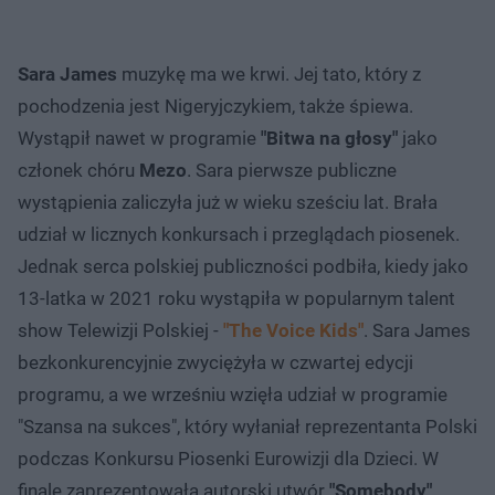
Sara James
muzykę ma we krwi. Jej tato, który z
pochodzenia jest Nigeryjczykiem, także śpiewa.
Wystąpił nawet w programie
"Bitwa na głosy"
jako
członek chóru
Mezo
. Sara pierwsze publiczne
wystąpienia zaliczyła już w wieku sześciu lat. Brała
udział w licznych konkursach i przeglądach piosenek.
Jednak serca polskiej publiczności podbiła, kiedy jako
13-latka w 2021 roku wystąpiła w popularnym talent
show Telewizji Polskiej -
"The Voice Kids"
. Sara James
bezkonkurencyjnie zwyciężyła w czwartej edycji
programu, a we wrześniu wzięła udział w programie
"Szansa na sukces", który wyłaniał reprezentanta Polski
podczas Konkursu Piosenki Eurowizji dla Dzieci. W
finale zaprezentowała autorski utwór
"Somebody"
,