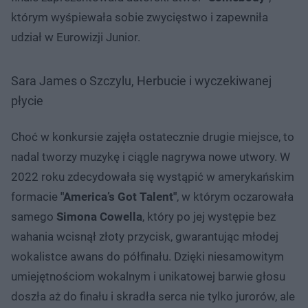
którym wyśpiewała sobie zwycięstwo i zapewniła
udział w Eurowizji Junior.
Sara James o Szczylu, Herbucie i wyczekiwanej
płycie
Choć w konkursie zajęła ostatecznie drugie miejsce, to
nadal tworzy muzykę i ciągle nagrywa nowe utwory. W
2022 roku zdecydowała się wystąpić w amerykańskim
formacie
"America’s Got Talent"
, w którym oczarowała
samego
Simona Cowella
, który po jej występie bez
wahania wcisnął złoty przycisk, gwarantując młodej
wokalistce awans do półfinału. Dzięki niesamowitym
umiejętnościom wokalnym i unikatowej barwie głosu
doszła aż do finału i skradła serca nie tylko jurorów, ale