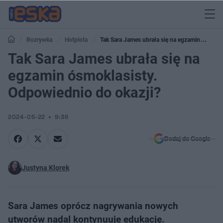
Rozrywka
Hotplota
Tak Sara James ubrała się na egzamin
ósmoklasisty. Odpowiednio do okazji?
Tak Sara James ubrała się na
egzamin ósmoklasisty.
Odpowiednio do okazji?
2024-05-22
9:36
Dodaj do Google
Justyna Klorek
Sara James oprócz nagrywania nowych
utworów nadal kontynuuje edukację.