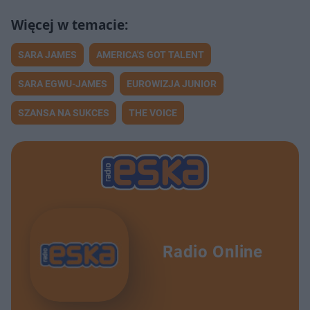
SARA JAMES
AMERICA'S GOT TALENT
SARA EGWU-JAMES
EUROWIZJA JUNIOR
SZANSA NA SUKCES
THE VOICE
Radio Online