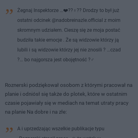
Żegnaj Inspektorze …❤️??‍♀️?? Drodzy to był już
ostatni odcinek @nadobreinazle.official z moim
skromnym udziałem. Cieszę się ze moja postać
budziła takie emocje . Że są widzowie którzy ją
lubili i są widzowie którzy jej nie znosili ? …czad
?… bo najgorsza jest obojętność ?‍♂️
Roznerski podziękował osobom z którymi pracował na
planie i odniósł się także do plotek, które w ostatnim
czasie pojawiały się w mediach na temat utraty pracy
na planie Na dobre i na złe:
A i uprzedzając wszelkie publikacje typu