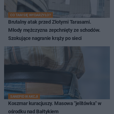
CO TAM SIĘ WYDARZYŁO?
Brutalny atak przed Złotymi Tarasami.
Młody mężczyzna zepchnięty ze schodów.
Szokujące nagranie krąży po sieci
SANEPID W AKCJI
Koszmar kuracjuszy. Masowa "jelitówka" w
ośrodku nad Bałtykiem