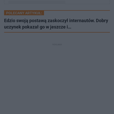
POLECANY ARTYKUŁ:
Post udostępniony przez Mikołaj Roznerski (@mroznerski)
Edzio swoją postawą zaskoczył internautów. Dobry
uczynek pokazał go w jeszcze i…