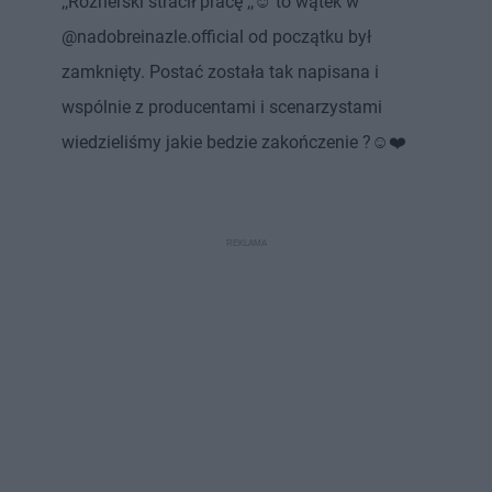
,,Roznerski stracił pracę ,,☺️ to wątek w
@nadobreinazle.official od początku był
zamknięty. Postać została tak napisana i
wspólnie z producentami i scenarzystami
wiedzieliśmy jakie bedzie zakończenie ?☺️❤️