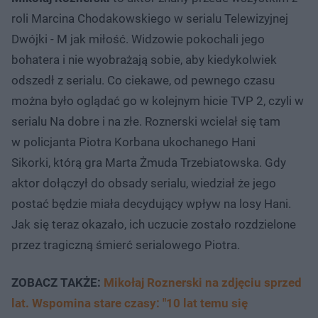
roli Marcina Chodakowskiego w serialu Telewizyjnej
Dwójki - M jak miłość. Widzowie pokochali jego
bohatera i nie wyobrażają sobie, aby kiedykolwiek
odszedł z serialu. Co ciekawe, od pewnego czasu
można było oglądać go w kolejnym hicie TVP 2, czyli w
serialu Na dobre i na złe. Roznerski wcielał się tam
w policjanta Piotra Korbana ukochanego Hani
Sikorki, którą gra Marta Żmuda Trzebiatowska. Gdy
aktor dołączył do obsady serialu, wiedział że jego
postać będzie miała decydujący wpływ na losy Hani.
Jak się teraz okazało, ich uczucie zostało rozdzielone
przez tragiczną śmierć serialowego Piotra.
ZOBACZ TAKŻE:
Mikołaj Roznerski na zdjęciu sprzed
lat. Wspomina stare czasy: "10 lat temu się