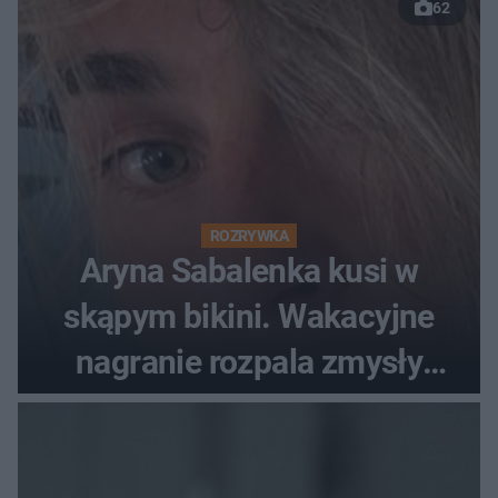
62
ROZRYWKA
Aryna Sabalenka kusi w
skąpym bikini. Wakacyjne
nagranie rozpala zmysły
fanów