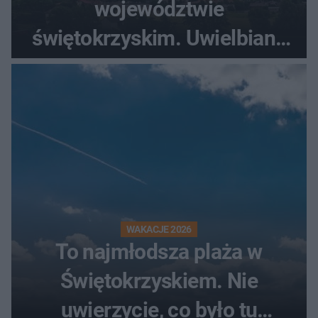
województwie
świętokrzyskim. Uwielbiany
przez wędkarzy i turystów
WAKACJE 2026
To najmłodsza plaża w
Świętokrzyskiem. Nie
uwierzycie, co było tu