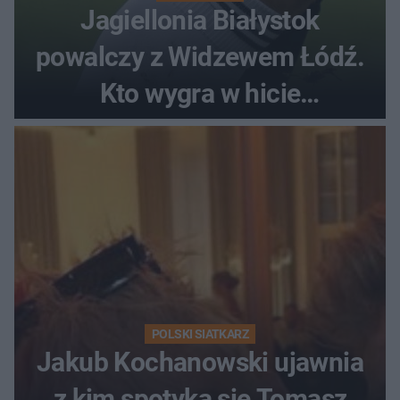
Jagiellonia Białystok
powalczy z Widzewem Łódź.
Kto wygra w hicie
Ekstraklasy?
POLSKI SIATKARZ
Jakub Kochanowski ujawnia
z kim spotyka się Tomasz