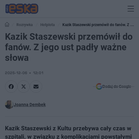
Rozrywka
Hotplota
Kazik Staszewski przemówił do fanów. Z jego
ust padły ważne słowa
Kazik Staszewski przemówił do
fanów. Z jego ust padły ważne
słowa
2025-12-06
12:01
Dodaj do Google
Joanna Dembek
Kazik Staszewski z Kultu przebywa cały czas w
szpitali, w związku z komplikacjami powstałymi