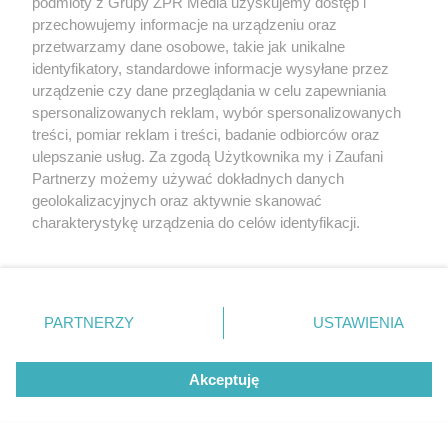
podmioty z Grupy ZPR Media uzyskujemy dostęp i
przechowujemy informacje na urządzeniu oraz
przetwarzamy dane osobowe, takie jak unikalne
identyfikatory, standardowe informacje wysyłane przez
urządzenie czy dane przeglądania w celu zapewniania
spersonalizowanych reklam, wybór spersonalizowanych
treści, pomiar reklam i treści, badanie odbiorców oraz
ulepszanie usług. Za zgodą Użytkownika my i Zaufani
Partnerzy możemy używać dokładnych danych
geolokalizacyjnych oraz aktywnie skanować
charakterystykę urządzenia do celów identyfikacji.
Żaden utwór zamieszczony w serwisie nie może być powielany i
Ponieważ cenimy Twoją prywatność, prosimy o zgodę na
rozpowszechniany lub dalej rozpowszechniany w jakikolwiek sposób (w
tym także elektroniczny lub mechaniczny) na jakimkolwiek polu
korzystanie z tych technologii poprzez kliknięcie
eksploatacji w jakiejkolwiek formie, włącznie z umieszczaniem w
„Akceptuję”. Zgoda jest dobrowolna i zawsze możesz ją
Internecie bez pisemnej zgody właściciela praw. Jakiekolwiek użycie lub
zmienić/wycofać klikając przycisk ustawień prywatności
wykorzystanie utworów w całości lub w części z naruszeniem prawa,
PARTNERZY
USTAWIENIA
tzn. bez właściwej zgody, jest zabronione pod groźbą kary i może być
znajdujący się w lewym dolnym rogu strony
. Niektóre
ścigane prawnie.
rodzaje przetwarzania danych nie wymagają zgody
Akceptuję
użytkownika, ale masz prawo sprzeciwić się takiemu
przetwarzaniu. Preferencje będą miały zastosowanie tylko
na tej witrynie.