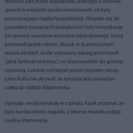
Wkrótce sam Kazik Staszewski, walczący o zdrowie,
ujawnił w mediach społecznościowych, co było
przyczyną jego nagłej hospitalizacji. Okazało się, że
powodem poważnych dolegliwości były komplikacje
po operacji usunięcia wyrostka robaczkowego, którą
przeszedł przed rokiem. Muzyk w dramatycznym
wpisie zdradził, że źle wykonany zabieg pozostawił
"jakiś farfocel na końcu", co doprowadziło do groźnej
ropowicy. Lekarze ostrzegali przed ryzykiem sepsy.
Lider Kultu nie ukrywał, że sytuacja jest poważna i
czeka go dalsza diagnostyka.
Opisując swoją sytuację w szpitalu, Kazik przyznał, że
było bardzo blisko tragedii, a lekarze musieli podjąć
szybką interwencję.