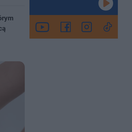
tórym
cą