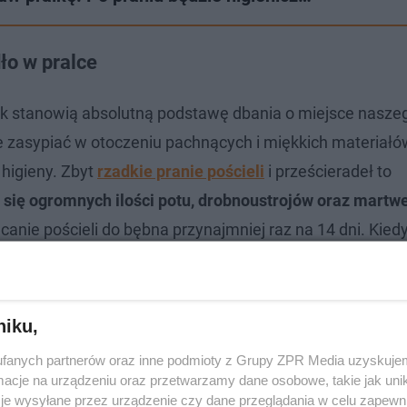
ło w pralce
 stanowią absolutną podstawę dbania o miejsce nasze
 zasypiać w otoczeniu pachnących i miękkich materiałó
higieny. Zbyt
rzadkie pranie pościeli
i prześcieradeł to
się ogromnych ilości potu, drobnoustrojów oraz martw
canie pościeli do bębna przynajmniej raz na 14 dni. Kied
leży powtarzać jeszcze częściej. Reguły postępowania z 
h zaleceń dotyczących zwykłych poszewek.
niku,
tnych zastosowań sody w kuchni
fanych partnerów oraz inne podmioty z Grupy ZPR Media uzyskujem
cje na urządzeniu oraz przetwarzamy dane osobowe, takie jak unika
je wysyłane przez urządzenie czy dane przeglądania w celu zapewn