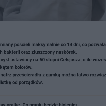
iany pościeli maksymalnie co 14 dni, co pozwala
h bakterii oraz złuszczony naskórek.
ykl ustawiony na 60 stopni Celsjusza, o ile wcześ
 kątem kolorów.
nątrz prześcieradła z gumką można łatwo rozwiąz
listkę od porządków.
aw pralkę. Po praniu będzie higienicz…