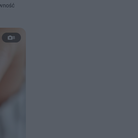
ewność
8