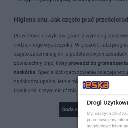
Higiena snu. Jak często prać prześcierad
Prawidłowe nawyki związane z wymianą poszewek
codziennego wypoczynku. Większość ludzi pragnie
często zapominają oni o podstawowych zasadach 
powszechny błąd, który
prowadzi do gromadzenia 
naskórka
. Specjaliści zdecydowanie zalecają wrzu
nadchodzą upalne, letnie miesiące, ten proces na
tkaninami niczym nie różnią się od standardowyc
Drogi Użytkow
Soda oczyszczona - 10 spry
My, naszych 1162 zau
przechowujemy informa
standardowe informac