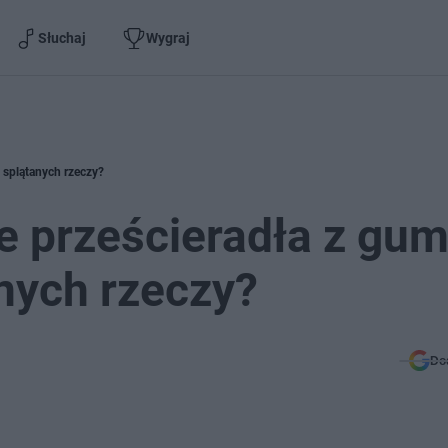
Słuchaj
Wygraj
ć splątanych rzeczy?
ie prześcieradła z gu
nych rzeczy?
Do