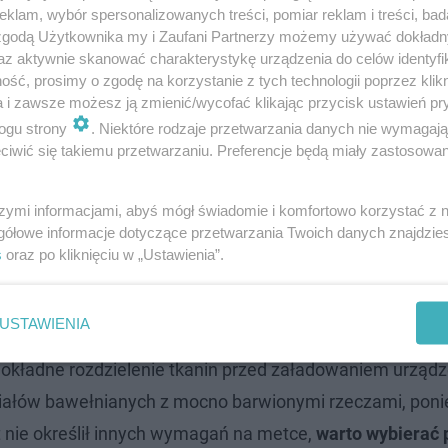
klam, wybór spersonalizowanych treści, pomiar reklam i treści, bad
 zgodą Użytkownika my i Zaufani Partnerzy możemy używać dokład
az aktywnie skanować charakterystykę urządzenia do celów identyfi
ść, prosimy o zgodę na korzystanie z tych technologii poprzez klikn
a i zawsze możesz ją zmienić/wycofać klikając przycisk ustawień pr
ogu strony
. Niektóre rodzaje przetwarzania danych nie wymagaj
iwić się takiemu przetwarzaniu. Preferencje będą miały zastosowanie
szymi informacjami, abyś mógł świadomie i komfortowo korzystać z
gółowe informacje dotyczące przetwarzania Twoich danych znajdzi
s
oraz po kliknięciu w „Ustawienia”.
dnia temperatura
USTAWIENIA
okładne rozdzielenie tkanin przed załadowaniem urządz
riałów bawełnianych z mocno barwionymi rzeczami, poni
 nie określił innych wymagań na metce,
warto wybierać