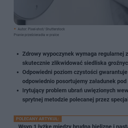
Autor: Pixel-shot/ Shutterstock
Pranie prześcieradła w pralce
Zdrowy wypoczynek wymaga regularnej zm
skutecznie zlikwidować siedliska groźnyc
Odpowiedni poziom czystości gwarantuje c
odpowiednio posortujemy załadunek pod
Irytujący problem ubrań uwięzionych wew
sprytnej metodzie polecanej przez specja
POLECANY ARTYKUŁ:
Wsyp 1 łyżkę między brudną bieliznę i nast