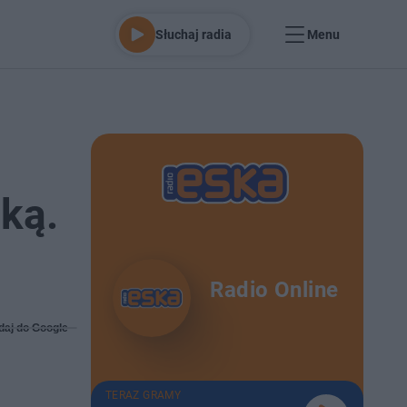
Słuchaj radia
Menu
mką.
Radio Online
daj do Google
TERAZ GRAMY