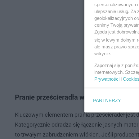
spersonalizowanych re
ulepszanie usług. Za
geolokalizacyjnych or
cenimy Twoją prywatno
Zgoda jest dobrowoln
się w lewym dolnym r
ale masz prawo sprzec
witrynie.
Zapoznaj się z poniż
internetowych. Szcze
Prywatności
i
Cookie
Pranie prześcieradła w pralce a odpowie
PARTNERZY
Kluczowym elementem prania prześcieradeł jest d
Kategorycznie odradza się łączenie jasnych mate
to trwałym zabrudzeniem włókien. Jeśli producent