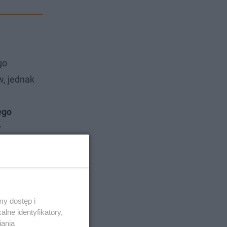
go
w, jednak
ego
y
tego typu
y dostęp i
lne identyfikatory,
iania