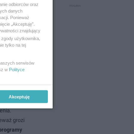
anie odbiorców oraz
nych danych
kacji. Ponieważ
ięcie „Akceptuję”.
ywatności znajdujący
ą zgody użytkownika,
 tylko na tej
 naszych serwisów
esz w
Polityce
Akceptuję
enia.
eważ grozi
 programy