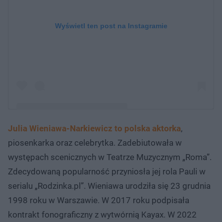
Wyświetl ten post na Instagramie
Julia Wieniawa-Narkiewicz to polska aktorka
,
Post udostępniony przez Julia Wieniawa-Narkiewicz ⚡️
piosenkarka oraz celebrytka. Zadebiutowała w
(@juliawieniawa)
występach scenicznych w Teatrze Muzycznym „Roma”.
Zdecydowaną popularność przyniosła jej rola Pauli w
serialu „Rodzinka.pl”. Wieniawa urodziła się 23 grudnia
1998 roku w Warszawie. W 2017 roku podpisała
kontrakt fonograficzny z wytwórnią Kayax. W 2022