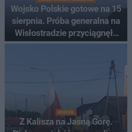
Wojsko Polskie gotowe na 15
sierpnia. Próba generalna na
Wisłostradzie przyciągnęła
tłumy
KOŚCIÓŁ
Z Kalisza na Jasną Górę.