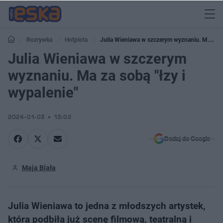
Rozrywka
Hotplota
Julia Wieniawa w szczerym wyznaniu. Ma za
sobą "łzy i wypalenie"
Julia Wieniawa w szczerym
wyznaniu. Ma za sobą "łzy i
wypalenie"
2024-01-03
13:02
Dodaj do Google
Maja Biała
Julia Wieniawa to jedna z młodszych artystek,
która podbiła już scenę filmową, teatralną i