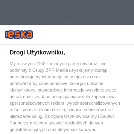
Drogi Użytkowniku,
My, naszych 1162 zaufanych partnerów oraz inne
Żaden utwór zamieszczony w serwisie nie może być powielany i
podmioty z Grupy ZPR Media uzyskujemy dostęp i
rozpowszechniany lub dalej rozpowszechniany w jakikolwiek sposób (w
przechowujemy informacje na urządzeniu oraz
tym także elektroniczny lub mechaniczny) na jakimkolwiek polu
eksploatacji w jakiejkolwiek formie, włącznie z umieszczaniem w
przetwarzamy dane osobowe, takie jak unikalne
Internecie bez pisemnej zgody właściciela praw. Jakiekolwiek użycie lub
identyfikatory, standardowe informacje wysyłane przez
wykorzystanie utworów w całości lub w części z naruszeniem prawa,
tzn. bez właściwej zgody, jest zabronione pod groźbą kary i może być
urządzenie czy dane przeglądania w celu zapewniania
ścigane prawnie.
spersonalizowanych reklam, wybór spersonalizowanych
treści, pomiar reklam i treści, badanie odbiorców oraz
ulepszanie usług. Za zgodą Użytkownika my i Zaufani
Partnerzy możemy używać dokładnych danych
geolokalizacyjnych oraz aktywnie skanować