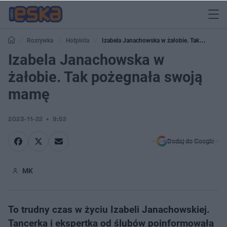
Rozrywka
Hotplota
Izabela Janachowska w żałobie. Tak
pożegnała swoją mamę
Izabela Janachowska w
żałobie. Tak pożegnała swoją
mamę
2023-11-22
9:52
Dodaj do Google
MK
To trudny czas w życiu Izabeli Janachowskiej.
Tancerka i ekspertka od ślubów poinformowała