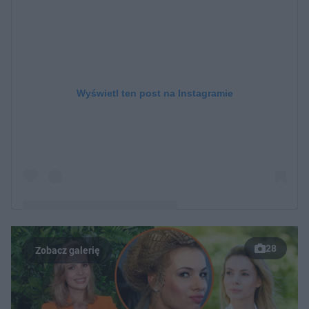
Wyświetl ten post na Instagramie
28
Post udostępniony przez Izabela Janachowska
(@izabelajanachowska)