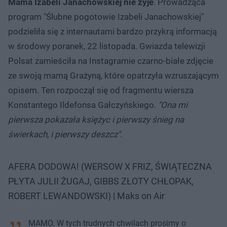
Mama Izabeli Janachowskiej nie żyje
. Prowadząca
program "Ślubne pogotowie Izabeli Janachowskiej"
podzieliła się z internautami bardzo przykrą informacją
w środowy poranek, 22 listopada. Gwiazda telewizji
Polsat zamieściła na Instagramie czarno-białe zdjęcie
ze swoją mamą Grażyną, które opatrzyła wzruszającym
opisem. Ten rozpoczął się od fragmentu wiersza
Konstantego Ildefonsa Gałczyńskiego.
"Ona mi
pierwsza pokazała księżyc i pierwszy śnieg na
świerkach, i pierwszy deszcz"
.
AFERA DODOWA! (WERSOW X FRIZ, ŚWIĄTECZNA
PŁYTA JULII ŻUGAJ, GIBBS ZŁOTY CHŁOPAK,
ROBERT LEWANDOWSKI) | Maks on Air
MAMO. W tych trudnych chwilach prosimy o