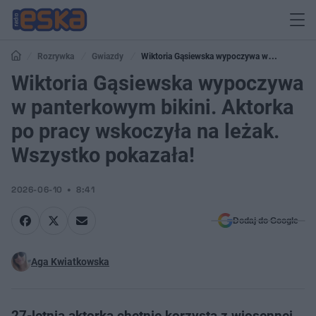
Rozrywka
Gwiazdy
Wiktoria Gąsiewska wypoczywa w
panterkowym bikini. Aktorka po pracy wskoczyła na leżak. Wszystko
Wiktoria Gąsiewska wypoczywa
pokazała!
w panterkowym bikini. Aktorka
po pracy wskoczyła na leżak.
Wszystko pokazała!
2026-06-10
8:41
Dodaj do Google
Aga Kwiatkowska
27-letnia aktorka chętnie korzysta z wiosennej