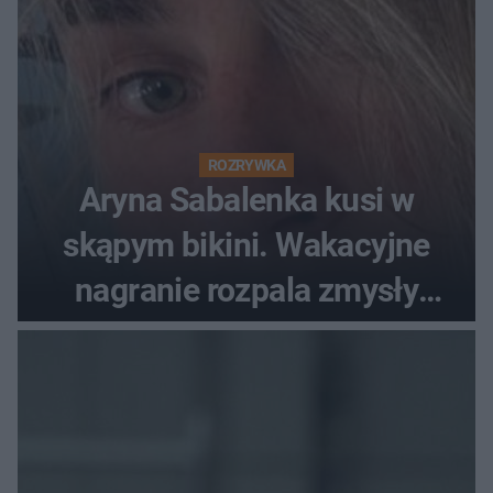
ROZRYWKA
Aryna Sabalenka kusi w
skąpym bikini. Wakacyjne
nagranie rozpala zmysły
fanów