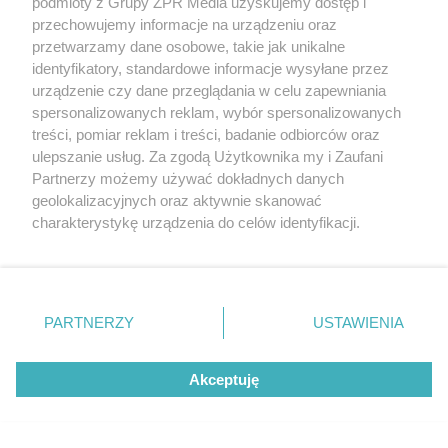
podmioty z Grupy ZPR Media uzyskujemy dostęp i
przechowujemy informacje na urządzeniu oraz
przetwarzamy dane osobowe, takie jak unikalne
identyfikatory, standardowe informacje wysyłane przez
urządzenie czy dane przeglądania w celu zapewniania
spersonalizowanych reklam, wybór spersonalizowanych
treści, pomiar reklam i treści, badanie odbiorców oraz
ulepszanie usług. Za zgodą Użytkownika my i Zaufani
Partnerzy możemy używać dokładnych danych
geolokalizacyjnych oraz aktywnie skanować
charakterystykę urządzenia do celów identyfikacji.
Ponieważ cenimy Twoją prywatność, prosimy o zgodę na
korzystanie z tych technologii poprzez kliknięcie
„Akceptuję”. Zgoda jest dobrowolna i zawsze możesz ją
zmienić/wycofać klikając przycisk ustawień prywatności
PARTNERZY
USTAWIENIA
znajdujący się w lewym dolnym rogu strony
. Niektóre
rodzaje przetwarzania danych nie wymagają zgody
Akceptuję
użytkownika, ale masz prawo sprzeciwić się takiemu
Żaden utwór zamieszczony w serwisie nie może być powielany i
przetwarzaniu. Preferencje będą miały zastosowanie tylko
rozpowszechniany lub dalej rozpowszechniany w jakikolwiek sposób (w
tym także elektroniczny lub mechaniczny) na jakimkolwiek polu
na tej witrynie.
eksploatacji w jakiejkolwiek formie, włącznie z umieszczaniem w