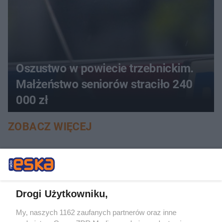
Oszustwo w powiecie trzebnickim.
Małżeństwo seniorów straciło 240
000 zł
ZOBACZ WIĘCEJ
Drogi Użytkowniku,
My, naszych 1162 zaufanych partnerów oraz inne