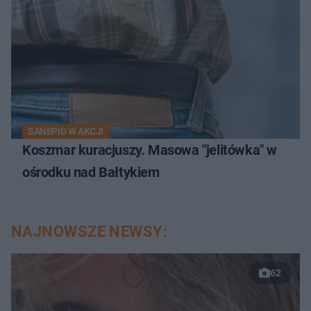
SANEPID W AKCJI
Koszmar kuracjuszy. Masowa "jelitówka" w
ośrodku nad Bałtykiem
NAJNOWSZE NEWSY:
62