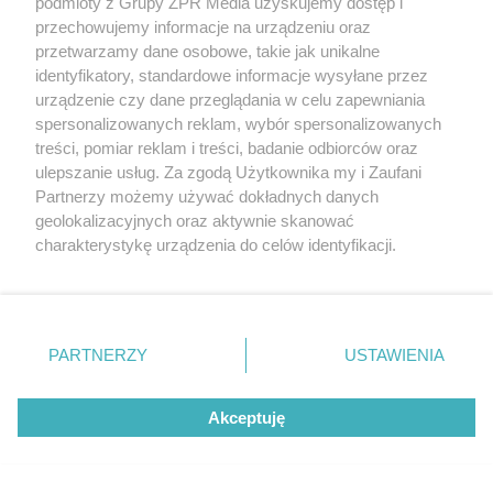
podmioty z Grupy ZPR Media uzyskujemy dostęp i
przechowujemy informacje na urządzeniu oraz
przetwarzamy dane osobowe, takie jak unikalne
identyfikatory, standardowe informacje wysyłane przez
urządzenie czy dane przeglądania w celu zapewniania
spersonalizowanych reklam, wybór spersonalizowanych
treści, pomiar reklam i treści, badanie odbiorców oraz
ulepszanie usług. Za zgodą Użytkownika my i Zaufani
RZADKIE IMIONA
Partnerzy możemy używać dokładnych danych
To imię brzmi jak nazwa
geolokalizacyjnych oraz aktywnie skanować
europejskiego kraju. W Polsce nosi
charakterystykę urządzenia do celów identyfikacji.
Ponieważ cenimy Twoją prywatność, prosimy o zgodę na
je zaledwie 3 kobiety
korzystanie z tych technologii poprzez kliknięcie
„Akceptuję”. Zgoda jest dobrowolna i zawsze możesz ją
ZOBACZ WIĘCEJ
zmienić/wycofać klikając przycisk ustawień prywatności
PARTNERZY
USTAWIENIA
znajdujący się w lewym dolnym rogu strony
. Niektóre
rodzaje przetwarzania danych nie wymagają zgody
Akceptuję
użytkownika, ale masz prawo sprzeciwić się takiemu
przetwarzaniu. Preferencje będą miały zastosowanie tylko
na tej witrynie.