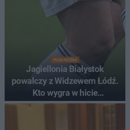
PIŁKA NOŻNA
Jagiellonia Białystok
powalczy z Widzewem Łódź.
Kto wygra w hicie
Ekstraklasy?