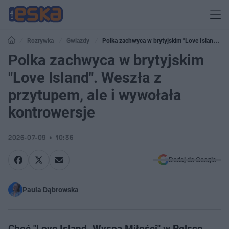
Rozrywka
Gwiazdy
Polka zachwyca w brytyjskim "Love Island".
Weszła z przytupem, ale i wywołała kontrowersje
Polka zachwyca w brytyjskim
"Love Island". Weszła z
przytupem, ale i wywołała
kontrowersje
2026-07-09
10:36
Dodaj do Google
Paula Dąbrowska
Choć "Love Island. Wyspa Miłości" w Polsce