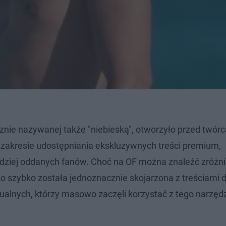
cznie nazywanej także "niebieską", otworzyło przed twór
 zakresie udostępniania ekskluzywnych treści premium,
rdziej oddanych fanów. Choć na OF można znaleźć zróż
dzo szybko została jednoznacznie skojarzona z treściami d
alnych, którzy masowo zaczęli korzystać z tego narzędz