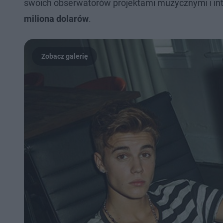
swoich obserwatorów projektami muzycznymi i int
miliona dolarów
.