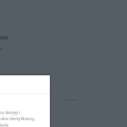
akże
,
y dostęp i
lne identyfikatory,
iania