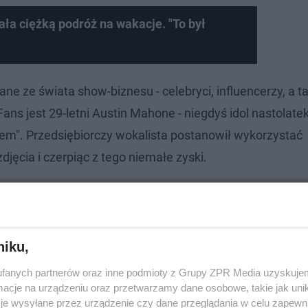
ła ciężką podróż na wakacje. "To był
e ze świata show-biznesu - celebryci, influencerzy, a t
 jest 29-letni Austin Mahone - niegdyś idol nastolatek
em". Przedsiębiorczy wokalista postanowił wykorzystać
djęcia i czerpiąc z tego niemałe zyski.
niku,
fanych partnerów oraz inne podmioty z Grupy ZPR Media uzyskujem
cje na urządzeniu oraz przetwarzamy dane osobowe, takie jak unika
je wysyłane przez urządzenie czy dane przeglądania w celu zapewn