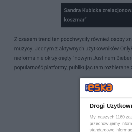
Sandra Kubicka zrelacjonowa
koszmar"
Z czasem trend ten podchwyciły również osoby znan
muzycy. Jednym z aktywnych użytkowników OnlyFans
nieformalnie okrzyknięty "nowym Justinem Bieber
popularność platformy, publikując tam rozbierane z
Drogi Użytkow
My, naszych 1160 zau
przechowujemy informa
standardowe informac