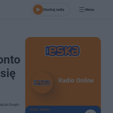
Słuchaj radia
Menu
onto
się
Radio Online
daj do Google
TERAZ GRAMY