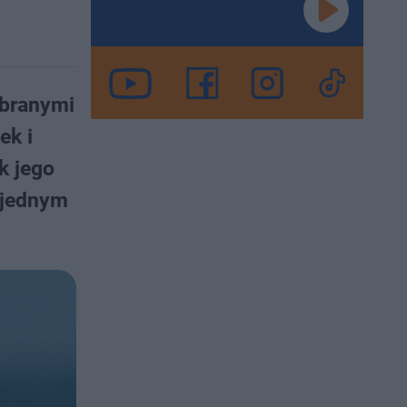
ebranymi
ek i
k jego
 jednym