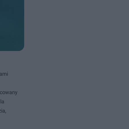
cami
nicowany
la
ia,