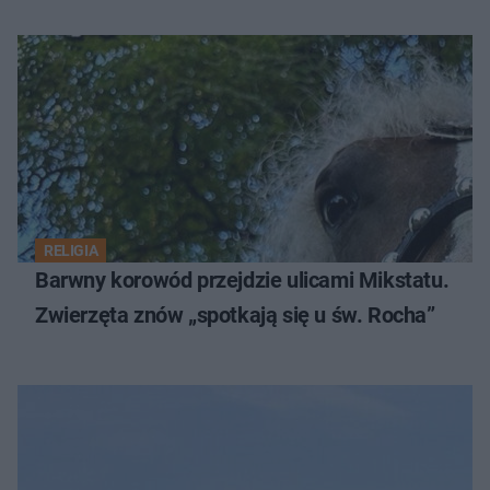
RELIGIA
Barwny korowód przejdzie ulicami Mikstatu.
Zwierzęta znów „spotkają się u św. Rocha”