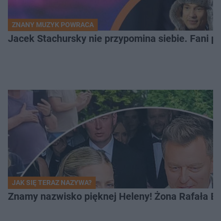
ZNANY MUZYK POWRACA
Jacek Stachursky nie przypomina siebie. Fani pa
JAK SIĘ TERAZ NAZYWA?
Znamy nazwisko pięknej Heleny! Żona Rafała Br