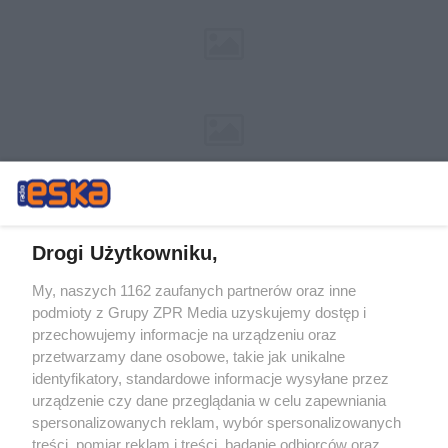
Drogi Użytkowniku,
My, naszych 1162 zaufanych partnerów oraz inne
Żaden utwór zamieszczony w serwisie nie może być powielany i
podmioty z Grupy ZPR Media uzyskujemy dostęp i
rozpowszechniany lub dalej rozpowszechniany w jakikolwiek sposób (w
przechowujemy informacje na urządzeniu oraz
tym także elektroniczny lub mechaniczny) na jakimkolwiek polu
eksploatacji w jakiejkolwiek formie, włącznie z umieszczaniem w
przetwarzamy dane osobowe, takie jak unikalne
Internecie bez pisemnej zgody właściciela praw. Jakiekolwiek użycie lub
identyfikatory, standardowe informacje wysyłane przez
wykorzystanie utworów w całości lub w części z naruszeniem prawa,
tzn. bez właściwej zgody, jest zabronione pod groźbą kary i może być
urządzenie czy dane przeglądania w celu zapewniania
ścigane prawnie.
spersonalizowanych reklam, wybór spersonalizowanych
treści, pomiar reklam i treści, badanie odbiorców oraz