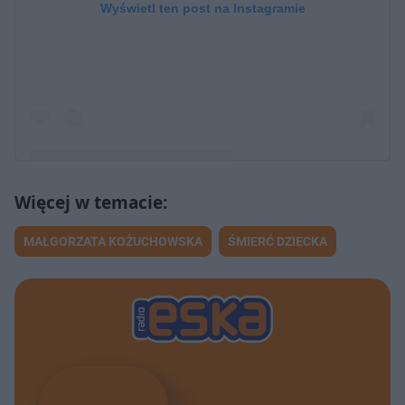
Wyświetl ten post na Instagramie
Post udostępniony przez Iwona Marecka Knafel
MAŁGORZATA KOŻUCHOWSKA
ŚMIERĆ DZIECKA
(@mareckaknafel)