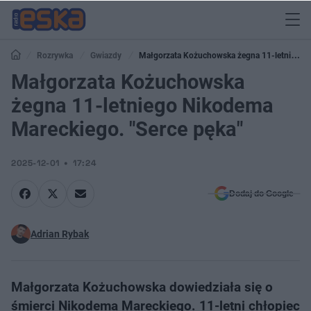
Rozrywka
Gwiazdy
Małgorzata Kożuchowska żegna 11-letniego
Nikodema Mareckiego. "Serce pęka"
Małgorzata Kożuchowska
żegna 11-letniego Nikodema
Mareckiego. "Serce pęka"
2025-12-01
17:24
Dodaj do Google
Adrian Rybak
Małgorzata Kożuchowska dowiedziała się o
śmierci Nikodema Mareckiego. 11-letni chłopiec