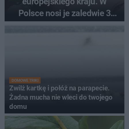
europejskiego kraju. W
Polsce nosi je zaledwie 3
kobiety
DOMOWE TRIKI
Zwilż kartkę i połóż na parapecie.
Żadna mucha nie wleci do twojego
domu