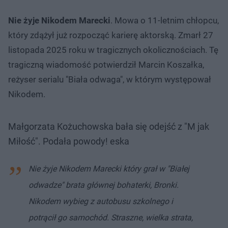
Nie żyje Nikodem Marecki
. Mowa o 11-letnim chłopcu,
który zdążył już rozpocząć karierę aktorską. Zmarł 27
listopada 2025 roku w tragicznych okolicznościach. Tę
tragiczną wiadomość potwierdził Marcin Koszałka,
reżyser serialu "Biała odwaga", w którym występował
Nikodem.
Małgorzata Kożuchowska bała się odejść z "M jak
Miłość". Podała powody! eska
Nie żyje Nikodem Marecki który grał w "Białej
odwadze" brata głównej bohaterki, Bronki.
Nikodem wybieg z autobusu szkolnego i
potrącił go samochód. Straszne, wielka strata,