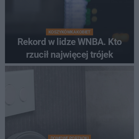
KOSZYKÓWKA KOBIET
Rekord w lidze WNBA. Kto
rzucił najwięcej trójek
DOMOWE PORZĄDKI