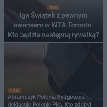
TENIS
Iga Świątek z pewnym
awansem w WTA Toronto.
Kto będzie następną rywalką?
ŻUŻEL
Abramczyk Polonia Bydgoszcz
deklasuje Polonię Piła. Kto zdobył