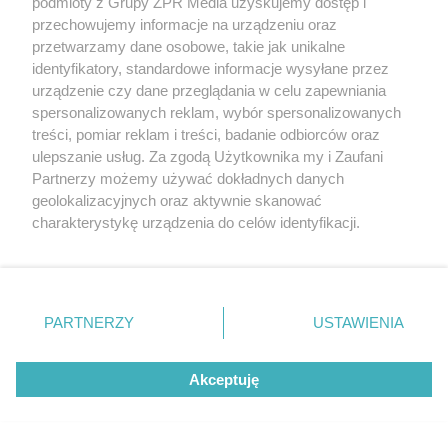
podmioty z Grupy ZPR Media uzyskujemy dostęp i
przechowujemy informacje na urządzeniu oraz
przetwarzamy dane osobowe, takie jak unikalne
identyfikatory, standardowe informacje wysyłane przez
urządzenie czy dane przeglądania w celu zapewniania
spersonalizowanych reklam, wybór spersonalizowanych
treści, pomiar reklam i treści, badanie odbiorców oraz
ulepszanie usług. Za zgodą Użytkownika my i Zaufani
Partnerzy możemy używać dokładnych danych
geolokalizacyjnych oraz aktywnie skanować
charakterystykę urządzenia do celów identyfikacji.
Ponieważ cenimy Twoją prywatność, prosimy o zgodę na
korzystanie z tych technologii poprzez kliknięcie
„Akceptuję”. Zgoda jest dobrowolna i zawsze możesz ją
zmienić/wycofać klikając przycisk ustawień prywatności
PARTNERZY
USTAWIENIA
znajdujący się w lewym dolnym rogu strony
. Niektóre
rodzaje przetwarzania danych nie wymagają zgody
Akceptuję
użytkownika, ale masz prawo sprzeciwić się takiemu
Żaden utwór zamieszczony w serwisie nie może być powielany i
przetwarzaniu. Preferencje będą miały zastosowanie tylko
rozpowszechniany lub dalej rozpowszechniany w jakikolwiek sposób (w
na tej witrynie.
tym także elektroniczny lub mechaniczny) na jakimkolwiek polu