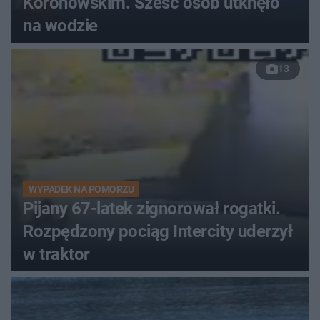
Koronowskim. Sześć osób utknęło
na wodzie
13
WYPADEK NA POMORZU
Pijany 67-latek zignorował rogatki.
Rozpędzony pociąg Intercity uderzył
w traktor