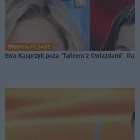
ZMIANY W POLSACIE
Ewa Kasprzyk poza "Tańcem z Gwiazdami". Rafa