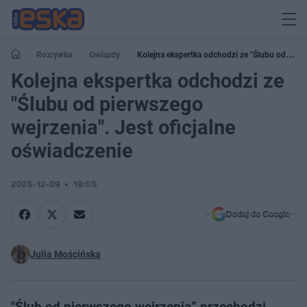
Rozrywka
Gwiazdy
Kolejna ekspertka odchodzi ze "Ślubu od
pierwszego wejrzenia". Jest oficjalne oświadczenie
Kolejna ekspertka odchodzi ze
"Ślubu od pierwszego
wejrzenia". Jest oficjalne
oświadczenie
2025-12-09
19:05
Dodaj do Google
Julia Mościńska
"Ślub od pierwszego wejrzenia” przechodzi