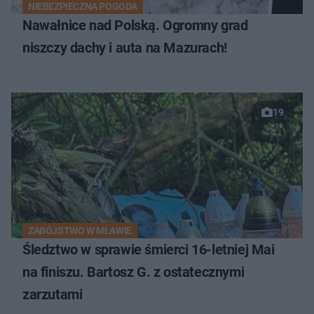
NIEBEZPIECZNA POGODA
Nawałnice nad Polską. Ogromny grad
niszczy dachy i auta na Mazurach!
19
ZABÓJSTWO W MŁAWIE
Śledztwo w sprawie śmierci 16-letniej Mai
na finiszu. Bartosz G. z ostatecznymi
zarzutami