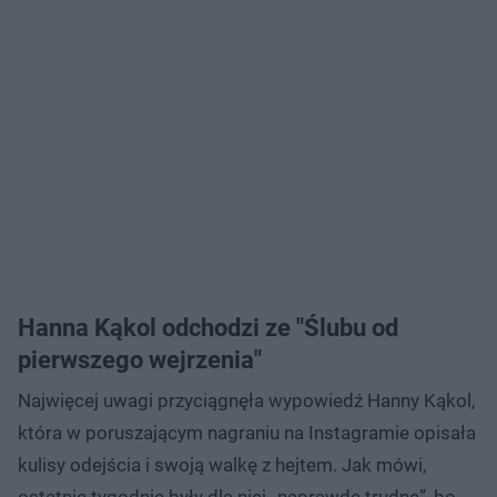
Hanna Kąkol odchodzi ze "Ślubu od
pierwszego wejrzenia"
Najwięcej uwagi przyciągnęła wypowiedź Hanny Kąkol,
która w poruszającym nagraniu na Instagramie opisała
kulisy odejścia i swoją walkę z hejtem. Jak mówi,
ostatnie tygodnie były dla niej „naprawdę trudne”, bo