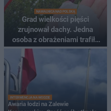
NAWAŁNICA NAD POLSKĄ
Grad wielkości pięści
zrujnował dachy. Jedna
osoba z obrażeniami trafiła
do szpitala
INTERWENCJA NA WODZIE
Awaria łodzi na Zalewie