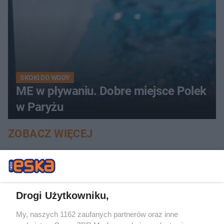
SKOKI DO WODY
ME w pływaniu. Dobre miejsce Polek
w Paryżu
ZOBACZ WIĘCEJ
Drogi Użytkowniku,
My, naszych 1162 zaufanych partnerów oraz inne