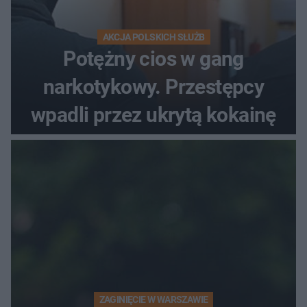
AKCJA POLSKICH SŁUŻB
Potężny cios w gang
narkotykowy. Przestępcy
wpadli przez ukrytą kokainę
ZAGINIĘCIE W WARSZAWIE