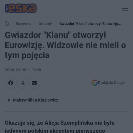
Rozrywka
Gwiazdy
Gwiazdor "Klanu" otworzył Eurowizję.
Widzowie nie mieli o tym pojęcia
Gwiazdor "Klanu" otworzył
Eurowizję. Widzowie nie mieli o
tym pojęcia
2026-05-13
18:18
Dodaj do Google
Maksymilian Kluziewicz
Okazuje się, że Alicja Szemplińska nie była
jedynym polskim akcentem pierwszego