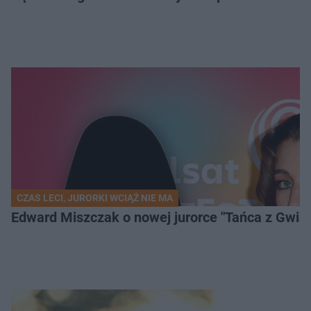
CZAS LECI, JURORKI WCIĄŻ NIE MA
Edward Miszczak o nowej jurorce "Tańca z Gwia