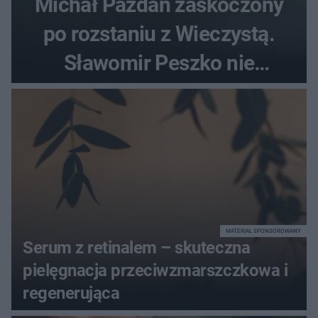
Michał Pazdan zaskoczony
po rozstaniu z Wieczystą.
Sławomir Peszko nie
dotrzymał słowa?
MATERIAŁ SPONSOROWANY
Serum z retinalem – skuteczna
pielęgnacja przeciwzmarszczkowa i
regenerująca