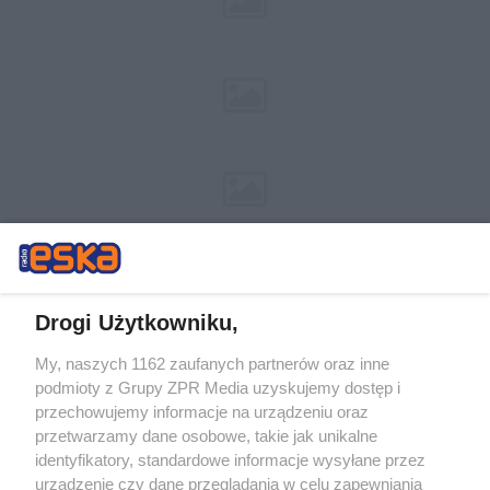
Drogi Użytkowniku,
My, naszych 1162 zaufanych partnerów oraz inne
Żaden utwór zamieszczony w serwisie nie może być powielany i
podmioty z Grupy ZPR Media uzyskujemy dostęp i
rozpowszechniany lub dalej rozpowszechniany w jakikolwiek sposób (w
przechowujemy informacje na urządzeniu oraz
tym także elektroniczny lub mechaniczny) na jakimkolwiek polu
eksploatacji w jakiejkolwiek formie, włącznie z umieszczaniem w
przetwarzamy dane osobowe, takie jak unikalne
Internecie bez pisemnej zgody właściciela praw. Jakiekolwiek użycie lub
identyfikatory, standardowe informacje wysyłane przez
wykorzystanie utworów w całości lub w części z naruszeniem prawa,
tzn. bez właściwej zgody, jest zabronione pod groźbą kary i może być
urządzenie czy dane przeglądania w celu zapewniania