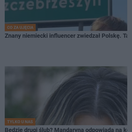
CO ZA UJĘCIA
Znany niemiecki influencer zwiedzał Polskę. T
TYLKO U NAS
Będzie drugi ślub? Mandaryna odpowiada na ko