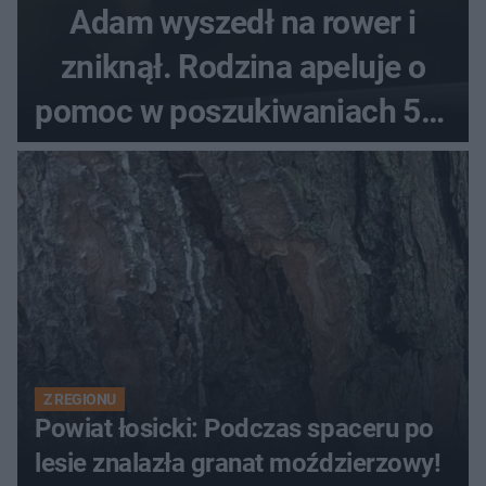
Adam wyszedł na rower i
zniknął. Rodzina apeluje o
pomoc w poszukiwaniach 59-
latka
Z REGIONU
Powiat łosicki: Podczas spaceru po
lesie znalazła granat moździerzowy!