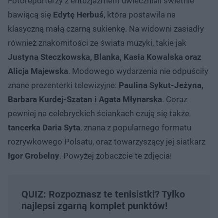
Fotoreporterzy z entuzjazmem uwieczniali świetnie
bawiącą się
Edytę Herbuś
, która postawiła na
klasyczną małą czarną sukienkę. Na widowni zasiadły
również znakomitości ze świata muzyki, takie jak
Justyna Steczkowska, Blanka, Kasia Kowalska oraz
Alicja Majewska
. Modowego wydarzenia nie odpuściły
znane prezenterki telewizyjne:
Paulina Sykut-Jeżyna,
Barbara Kurdej-Szatan i Agata Młynarska
. Coraz
pewniej na celebryckich ściankach czują się także
tancerka Daria Syta
, znana z popularnego formatu
rozrywkowego Polsatu, oraz towarzyszący jej siatkarz
Igor Grobelny
. Powyżej zobaczcie te zdjęcia!
QUIZ: Rozpoznasz te tenisistki? Tylko
najlepsi zgarną komplet punktów!