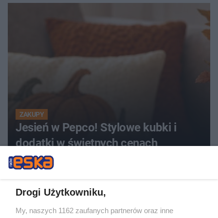
ZAKUPY
Jesień w Pepco! Stylowe kubki i
dodatki w świetnych cenach
ZOBACZ WIĘCEJ
Drogi Użytkowniku,
My, naszych 1162 zaufanych partnerów oraz inne