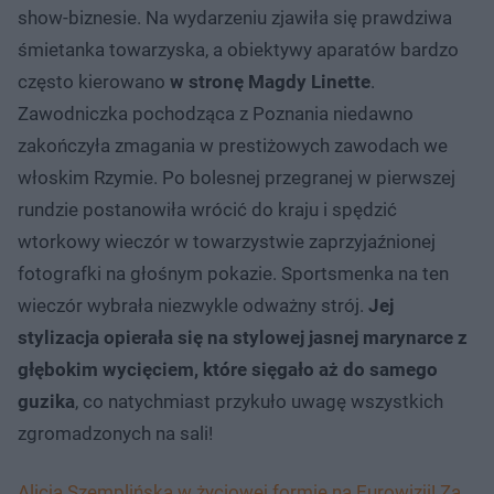
show-biznesie. Na wydarzeniu zjawiła się prawdziwa
śmietanka towarzyska, a obiektywy aparatów bardzo
często kierowano
w stronę Magdy Linette
.
Zawodniczka pochodząca z Poznania niedawno
zakończyła zmagania w prestiżowych zawodach we
włoskim Rzymie. Po bolesnej przegranej w pierwszej
rundzie postanowiła wrócić do kraju i spędzić
wtorkowy wieczór w towarzystwie zaprzyjaźnionej
fotografki na głośnym pokazie. Sportsmenka na ten
wieczór wybrała niezwykle odważny strój.
Jej
stylizacja opierała się na stylowej jasnej marynarce z
głębokim wycięciem, które sięgało aż do samego
guzika
, co natychmiast przykuło uwagę wszystkich
zgromadzonych na sali!
Alicja Szemplińska w życiowej formie na Eurowizji! Za