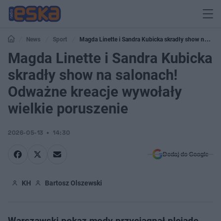
News
Sport
Magda Linette i Sandra Kubicka skradły show na
salonach! Odważne kreacje wywołały wielkie poruszenie
Magda Linette i Sandra Kubicka
skradły show na salonach!
Odważne kreacje wywołały
wielkie poruszenie
2026-05-13
14:30
Dodaj do Google
KH
Bartosz Olszewski
Warszawski pokaz mody przyciągnął plejadę