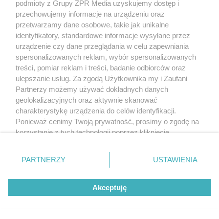
podmioty z Grupy ZPR Media uzyskujemy dostęp i
przechowujemy informacje na urządzeniu oraz
przetwarzamy dane osobowe, takie jak unikalne
identyfikatory, standardowe informacje wysyłane przez
urządzenie czy dane przeglądania w celu zapewniania
spersonalizowanych reklam, wybór spersonalizowanych
treści, pomiar reklam i treści, badanie odbiorców oraz
ulepszanie usług. Za zgodą Użytkownika my i Zaufani
Partnerzy możemy używać dokładnych danych
geolokalizacyjnych oraz aktywnie skanować
charakterystykę urządzenia do celów identyfikacji.
Ponieważ cenimy Twoją prywatność, prosimy o zgodę na
korzystanie z tych technologii poprzez kliknięcie
„Akceptuję”. Zgoda jest dobrowolna i zawsze możesz ją
zmienić/wycofać klikając przycisk ustawień prywatności
PARTNERZY
USTAWIENIA
znajdujący się w lewym dolnym rogu strony
. Niektóre
rodzaje przetwarzania danych nie wymagają zgody
Akceptuję
użytkownika, ale masz prawo sprzeciwić się takiemu
przetwarzaniu. Preferencje będą miały zastosowanie tylko
na tej witrynie.