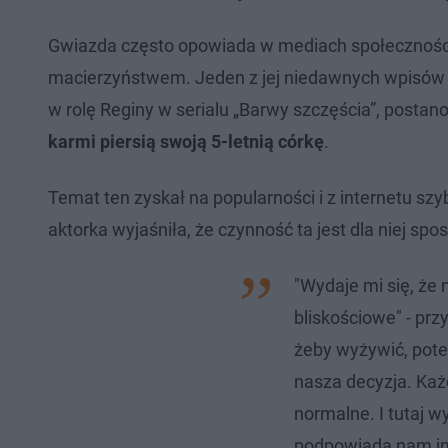
Gwiazda często opowiada w mediach społecznośc
macierzyństwem. Jeden z jej niedawnych wpisów n
w rolę Reginy w serialu „Barwy szczęścia”, postan
karmi piersią swoją 5-letnią córkę
.
Temat ten zyskał na popularności i z internetu szy
aktorka wyjaśniła, że czynność ta jest dla niej s
"Wydaje mi się, że n
bliskościowe" - przy
żeby wyżywić, potem 
nasza decyzja. Każd
normalne. I tutaj w
podpowiada nam intu