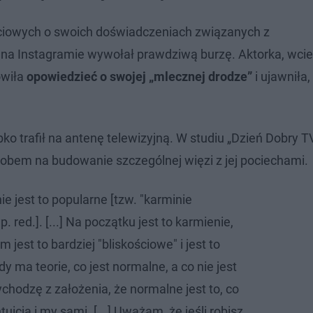
iowych o swoich doświadczeniach związanych z
a Instagramie wywołał prawdziwą burzę. Aktorka, wciel
owiła
opowiedzieć o swojej „mlecznej drodze”
i ujawniła,
bko trafił na antenę telewizyjną. W studiu „Dzień Dobry 
posobem na budowanie szczególnej więzi z jej pociechami.
ie jest to popularne [tzw. "karminie
p. red.]. [...] Na początku jest to karmienie,
jest to bardziej "bliskościowe" i jest to
y ma teorie, co jest normalne, a co nie jest
ychodzę z założenia, że normalne jest to, co
icja i my sami. [...] Uważam, że jeśli robisz