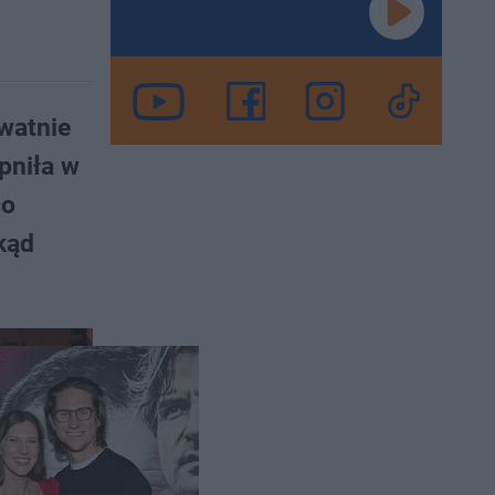
watnie
pniła w
co
kąd