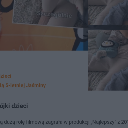
zieci
ą 5-letniej Jaśminy
jki dzieci
ą dużą rolę filmową zagrała w produkcji „Najlepszy” z 20