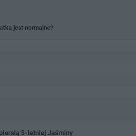
latka jest normalne?
iersią 5-letniej Jaśminy