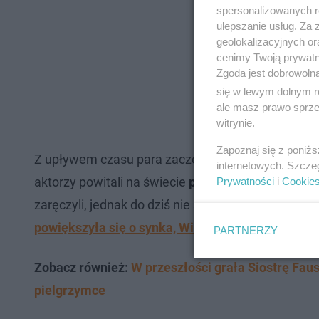
spersonalizowanych re
ulepszanie usług. Za
geolokalizacyjnych or
cenimy Twoją prywatno
Zgoda jest dobrowoln
się w lewym dolnym r
ale masz prawo sprzec
witrynie.
Zapoznaj się z poniż
Z upływem czasu para zaczęła jednak śmielej opo
internetowych. Szcze
aktorzy powitali na świecie
pierwsze dziecko, cór
Prywatności
i
Cookie
zaręczyli, jednak do dziś nie sformalizowali jeszc
powiększyła się o synka, Witolda.
PARTNERZY
Zobacz również:
W przeszłości grała Siostrę Faus
pielgrzymce