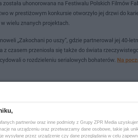
ka została uhonorowana na Festiwalu Polskich Filmów Fa
two w prestiżowym konkursie otworzyło jej drzwi do kari
w wielu znanych projektach.
weli „Zakochani po uszy”, gdzie partnerował jej 40-letn
cja z czasem przeniosła się także do świata rzeczywistego
ecydowali o rozdzieleniu serialowych bohaterów.
Na pocz
cierzyństwie: Karmienie piersią to dar
niku,
fanych partnerów oraz inne podmioty z Grupy ZPR Media uzyskujem
cje na urządzeniu oraz przetwarzamy dane osobowe, takie jak unika
je wysyłane przez urządzenie czy dane przeglądania w celu zapewn