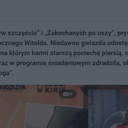
rw szczęścia” i „Zakochanych po uszy”, pry
rocznego Witolda. Niedawno gwiazda udostę
a którym karmi starszą pociechę piersią, 
eraz w programie śniadaniowym zdradziła, s
oga”.
20