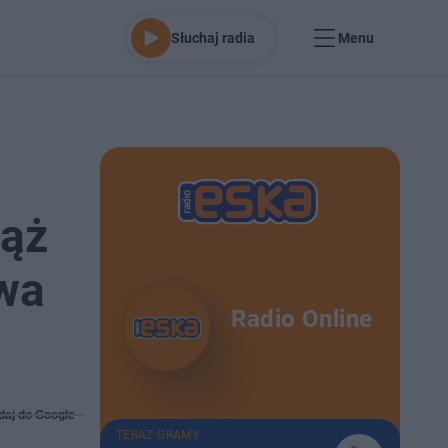
Słuchaj radia
Menu
iąż
owa
Radio Online
daj do Google
TERAZ GRAMY