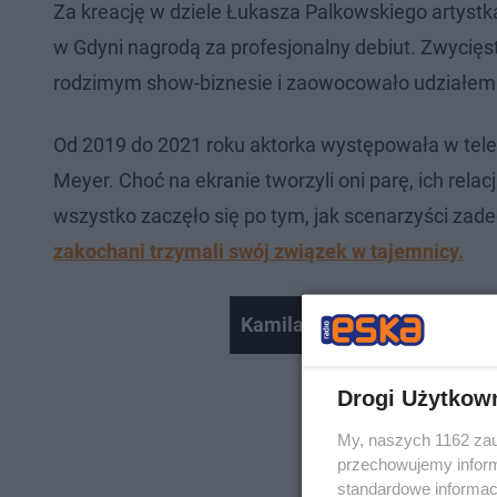
Za kreację w dziele Łukasza Palkowskiego artyst
w Gdyni nagrodą za profesjonalny debiut. Zwycięs
rodzimym show-biznesie i zaowocowało udziałem 
Od 2019 do 2021 roku aktorka występowała w teleno
Meyer. Choć na ekranie tworzyli oni parę, ich rela
wszystko zaczęło się po tym, jak scenarzyści zad
zakochani trzymali swój związek w tajemnicy.
Kamila Kamińska o swoim ma
Drogi Użytkow
My, naszych 1162 zau
przechowujemy informa
standardowe informac