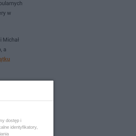
bularnych
ery w
i Michał
, a
ątku
y dostęp i
lne identyfikatory,
iania