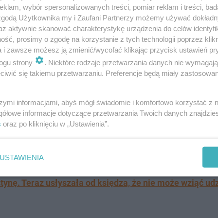
klam, wybór spersonalizowanych treści, pomiar reklam i treści, bad
 zgodą Użytkownika my i Zaufani Partnerzy możemy używać dokład
az aktywnie skanować charakterystykę urządzenia do celów identyfi
ść, prosimy o zgodę na korzystanie z tych technologii poprzez klikn
a i zawsze możesz ją zmienić/wycofać klikając przycisk ustawień pr
ogu strony
. Niektóre rodzaje przetwarzania danych nie wymagaj
iwić się takiemu przetwarzaniu. Preferencje będą miały zastosowanie
szymi informacjami, abyś mógł świadomie i komfortowo korzystać z
wiadać o swoim prywatnym życiu w sieci. 17 maja 2021 
gółowe informacje dotyczące przetwarzania Twoich danych znajdzi
kę Jaśminę
. Niedługo po narodzinach dziewczynki zakoch
s
oraz po kliknięciu w „Ustawienia”.
ze swojego związku.
Z kolei 22 października 2023 roku ic
USTAWIENIA
tynę. Teraz usłyszała od księdza, że nie może wziąć ud