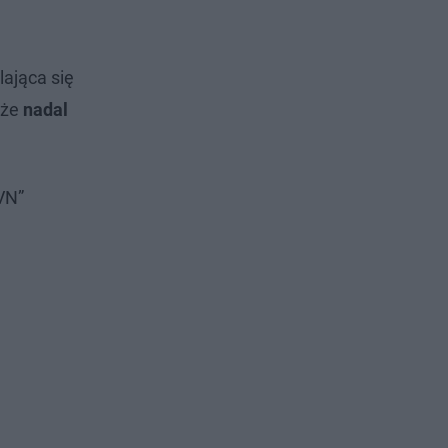
ająca się
 że
nadal
TVN”