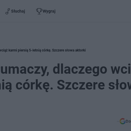
Słuchaj
Wygraj
iąż karmi piersią 5-letnią córkę. Szczere słowa aktorki
łumaczy, dlaczego wc
nią córkę. Szczere sł
Do