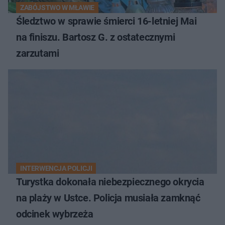
ZABÓJSTWO W MŁAWIE
Śledztwo w sprawie śmierci 16-letniej Mai
na finiszu. Bartosz G. z ostatecznymi
zarzutami
INTERWENCJA POLICJI
Turystka dokonała niebezpiecznego okrycia
na plaży w Ustce. Policja musiała zamknąć
odcinek wybrzeża