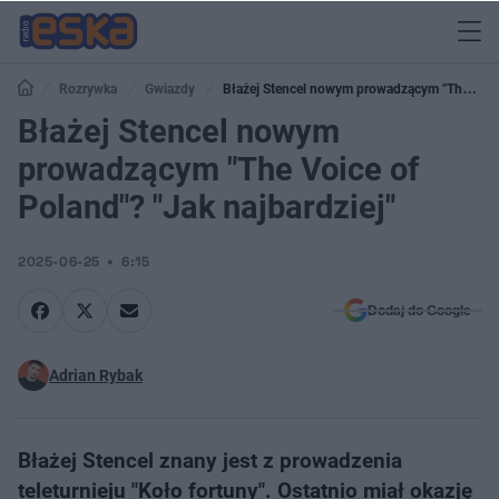
Rozrywka
Gwiazdy
Błażej Stencel nowym prowadzącym "The
Voice of Poland"? "Jak najbardziej"
Błażej Stencel nowym
prowadzącym "The Voice of
Poland"? "Jak najbardziej"
2025-06-25
6:15
Dodaj do Google
Adrian Rybak
Błażej Stencel znany jest z prowadzenia
teleturnieju "Koło fortuny". Ostatnio miał okazję