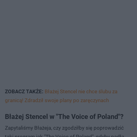
ZOBACZ TAKŻE:
Błażej Stencel nie chce ślubu za
granicą! Zdradził swoje plany po zaręczynach
Błażej Stencel w "The Voice of Poland"?
Zapytaliśmy Błażeja, czy zgodziłby się poprowadzić
taki program jak "The Voice of Poland", gdyby padła