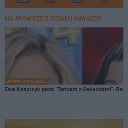
NAJNOWSZE Z DZIAŁU GWIAZDY
ZMIANY W POLSACIE
Ewa Kasprzyk poza "Tańcem z Gwiazdami". Rafa