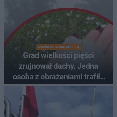
NAWAŁNICA NAD POLSKĄ
Grad wielkości pięści
zrujnował dachy. Jedna
osoba z obrażeniami trafiła
do szpitala