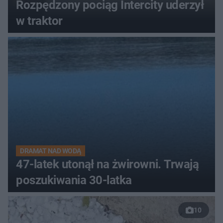
Rozpędzony pociąg Intercity uderzył
w traktor
DRAMAT NAD WODĄ
47-latek utonął na żwirowni. Trwają
poszukiwania 30-latka
10