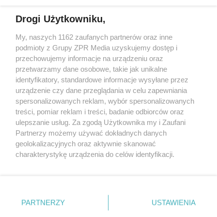
Drogi Użytkowniku,
My, naszych 1162 zaufanych partnerów oraz inne
Żaden utwór zamieszczony w serwisie nie może być powielany i
podmioty z Grupy ZPR Media uzyskujemy dostęp i
rozpowszechniany lub dalej rozpowszechniany w jakikolwiek sposób (w
przechowujemy informacje na urządzeniu oraz
tym także elektroniczny lub mechaniczny) na jakimkolwiek polu
eksploatacji w jakiejkolwiek formie, włącznie z umieszczaniem w
przetwarzamy dane osobowe, takie jak unikalne
Internecie bez pisemnej zgody właściciela praw. Jakiekolwiek użycie lub
identyfikatory, standardowe informacje wysyłane przez
wykorzystanie utworów w całości lub w części z naruszeniem prawa,
tzn. bez właściwej zgody, jest zabronione pod groźbą kary i może być
urządzenie czy dane przeglądania w celu zapewniania
ścigane prawnie.
spersonalizowanych reklam, wybór spersonalizowanych
treści, pomiar reklam i treści, badanie odbiorców oraz
ulepszanie usług. Za zgodą Użytkownika my i Zaufani
Partnerzy możemy używać dokładnych danych
geolokalizacyjnych oraz aktywnie skanować
charakterystykę urządzenia do celów identyfikacji.
Ponieważ cenimy Twoją prywatność, prosimy o zgodę na
O nas
korzystanie z tych technologii poprzez kliknięcie
Informacje prawne
„Akceptuję”. Zgoda jest dobrowolna i zawsze możesz ją
zmienić/wycofać klikając przycisk ustawień prywatności
PARTNERZY
USTAWIENIA
Nasze serwisy
znajdujący się w lewym dolnym rogu strony
. Niektóre