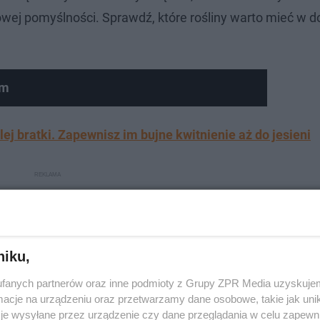
owej pomyślności. Sprawdź, które rośliny warto mieć w 
um
lej bratki. Zapewnisz im bujne kwitnienie aż do jesieni
niku,
fanych partnerów oraz inne podmioty z Grupy ZPR Media uzyskujem
cje na urządzeniu oraz przetwarzamy dane osobowe, takie jak unika
je wysyłane przez urządzenie czy dane przeglądania w celu zapewn