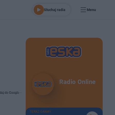
Słuchaj radia
Menu
Radio Online
daj do Google
TERAZ GRAMY