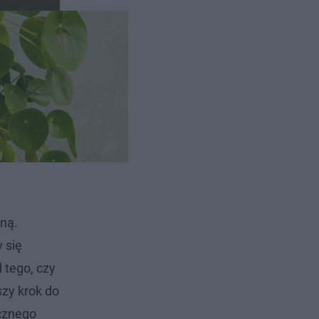
zną.
 się
 tego, czy
szy krok do
icznego