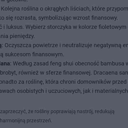
: Kolejna roślina o okrągłych liściach, które przypo
ko się rozrasta, symbolizując wzrost finansowy.
 i luksus. Wybierz storczyka w kolorze fioletowym 
nia pieniędzy.
ą
: Oczyszcza powietrze i neutralizuje negatywną en
ącą sukcesom finansowym.
iana
: Według zasad feng shui obecność bambusa
brobyt, również w sferze finansowej. Dracaena san
onadto za roślinę, która chroni domowników przed
awach osobistych i uczuciowych, jak i materialnych
 zaprzeczyć, że rośliny poprawiają nastrój, redukują
 harmonijną przestrzeń.