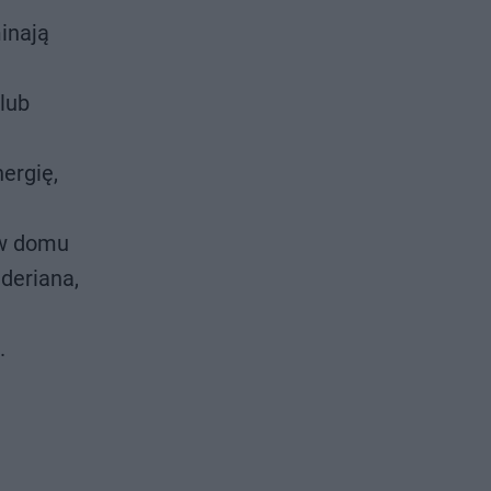
minają
lub
ergię,
 w domu
deriana,
.