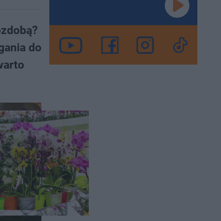
ozdobą?
gania do
warto