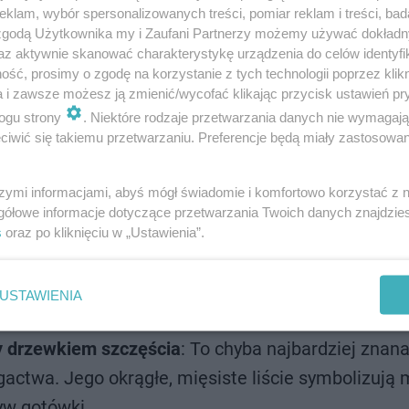
klam, wybór spersonalizowanych treści, pomiar reklam i treści, bad
 zgodą Użytkownika my i Zaufani Partnerzy możemy używać dokład
az aktywnie skanować charakterystykę urządzenia do celów identyfi
ść, prosimy o zgodę na korzystanie z tych technologii poprzez klikn
a i zawsze możesz ją zmienić/wycofać klikając przycisk ustawień pr
dze
ogu strony
. Niektóre rodzaje przetwarzania danych nie wymagaj
iwić się takiemu przetwarzaniu. Preferencje będą miały zastosowanie
sze mieszkanie zamieni się w skarbiec. Jednak, zgodnie 
rgii w naszym otoczeniu, tworząc harmonijną atmosferę
szymi informacjami, abyś mógł świadomie i komfortowo korzystać z
c, możemy świadomie wybierać rośliny, które będą nie ty
gółowe informacje dotyczące przetwarzania Twoich danych znajdzi
s
oraz po kliknięciu w „Ustawienia”.
ego życia. Które rośliny wybrać, aby przyciągnąć szczęśc
h, nie wiedząc nawet o tym, iż mogą pełnić rolę magicz
USTAWIENIA
częście?
y drzewkiem szczęścia
: To chyba najbardziej znana
gactwa. Jego okrągłe, mięsiste liście symbolizują 
yw gotówki.