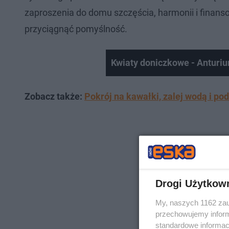
zaproszenia do domu szczęścia, harmonii i finans
przyciągnąć pomyślność.
Kwiaty doniczkowe - Anturi
Zobacz także:
Pokrój na kawałki, zalej wodą i pod
Drogi Użytkow
My, naszych 1162 zau
przechowujemy informa
standardowe informac