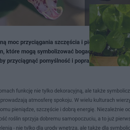
ą moc przyciągania szczęścia i pieniędzy.
oślin, które mogą symbolizować bogactwo.
 by przyciągnąć pomyślność i poprawić swoje
ach funkcję nie tylko dekoracyjną, ale także symbolic
wprowadzają atmosferę spokoju. W wielu kulturach wierzy
omu pieniądze, szczęście i dobrą energię. Niezależnie od
ość roślin sprzyja dobremu samopoczuciu, a to już pierw
enią - nie tylko dla urody wnętrza, ale także dla symbol