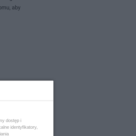
domu, aby
y dostęp i
lne identyfikatory,
iania