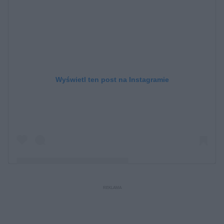
Wyświetl ten post na Instagramie
Post udostępniony przez Lekarze dla Dzieci to baza
specjalistów dziecięcych (@lekarzedladzieci.pl)