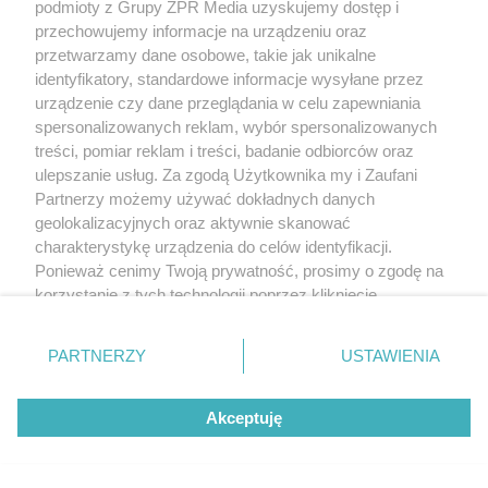
podmioty z Grupy ZPR Media uzyskujemy dostęp i
przechowujemy informacje na urządzeniu oraz
przetwarzamy dane osobowe, takie jak unikalne
identyfikatory, standardowe informacje wysyłane przez
urządzenie czy dane przeglądania w celu zapewniania
spersonalizowanych reklam, wybór spersonalizowanych
TENIS
treści, pomiar reklam i treści, badanie odbiorców oraz
Świątek kontra Kostiuk w WTA
ulepszanie usług. Za zgodą Użytkownika my i Zaufani
Partnerzy możemy używać dokładnych danych
Toronto. Ukrainka rzuca wyzwanie
geolokalizacyjnych oraz aktywnie skanować
Polce
charakterystykę urządzenia do celów identyfikacji.
Ponieważ cenimy Twoją prywatność, prosimy o zgodę na
korzystanie z tych technologii poprzez kliknięcie
„Akceptuję”. Zgoda jest dobrowolna i zawsze możesz ją
zmienić/wycofać klikając przycisk ustawień prywatności
PARTNERZY
USTAWIENIA
znajdujący się w lewym dolnym rogu strony
. Niektóre
rodzaje przetwarzania danych nie wymagają zgody
Akceptuję
użytkownika, ale masz prawo sprzeciwić się takiemu
przetwarzaniu. Preferencje będą miały zastosowanie tylko
na tej witrynie.