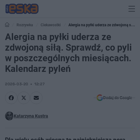
Rozrywka
Ciekawostki
Alergia na pyłki uderza ze zdwojoną siłą.
Sprawdź, co pyli w poszczególnych miesiącach. Kalendarz pyleń
Alergia na pyłki uderza ze
zdwojoną siłą. Sprawdź, co pyli
w poszczególnych miesiącach.
Kalendarz pyleń
2026-03-20
12:27
Dodaj do Google
Katarzyna Kustra
Dla wielu osób wiosna to najpiękniejsza pora