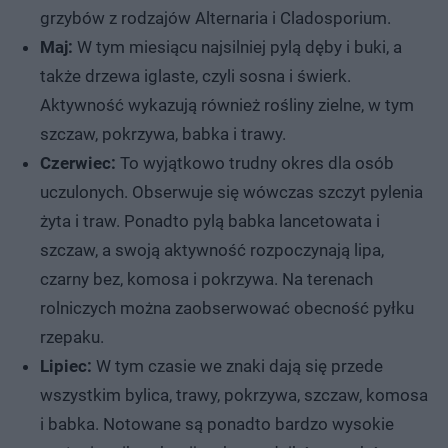
grzybów z rodzajów Alternaria i Cladosporium.
Maj:
W tym miesiącu najsilniej pylą dęby i buki, a
także drzewa iglaste, czyli sosna i świerk.
Aktywność wykazują również rośliny zielne, w tym
szczaw, pokrzywa, babka i trawy.
Czerwiec:
To wyjątkowo trudny okres dla osób
uczulonych. Obserwuje się wówczas szczyt pylenia
żyta i traw. Ponadto pylą babka lancetowata i
szczaw, a swoją aktywność rozpoczynają lipa,
czarny bez, komosa i pokrzywa. Na terenach
rolniczych można zaobserwować obecność pyłku
rzepaku.
Lipiec:
W tym czasie we znaki dają się przede
wszystkim bylica, trawy, pokrzywa, szczaw, komosa
i babka. Notowane są ponadto bardzo wysokie