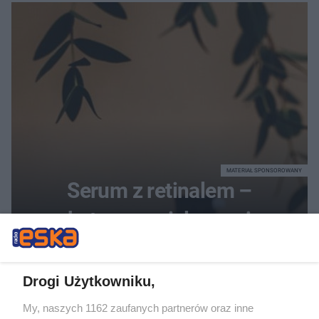
dotrzymał słowa?
MATERIAŁ SPONSOROWANY
Serum z retinalem –
skuteczna pielęgnacja
przeciwzmarszczkowa i
regenerująca
Drogi Użytkowniku,
My, naszych 1162 zaufanych partnerów oraz inne