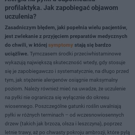
profilaktyka. Jak zapobiegać objawom
uczulenia?
Zasadniczym błędem, jaki popełnia wielu pacjentów,
jest zwlekanie z przyjęciem preparatów medycznych
do chwili, w której
symptomy
stają się bardzo
uciążliwe.
Tymczasem środki przeciwhistaminowe
wykazują największą skuteczność wtedy, gdy stosuje
się je zapobiegawczo i systematycznie, na długo przed
tym, jak stężenie alergenów osiągnie maksymalny
poziom. Należy również mieć na uwadze, że uczulenie
na pyłki nie ogranicza się wyłącznie do okresu
wiosennego. Poszczególne gatunki roślin uwalniają
pyłki w różnych terminach – od wczesnowiosennych
drzew (takich jak brzoza, olsza i leszczyna), poprzez
letnie trawy, aż po chwasty pokroju ambrozji, które pylą