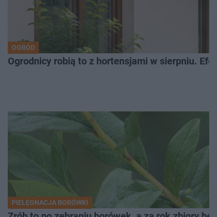
OGRÓD
Ogrodnicy robią to z hortensjami w sierpniu. Efe
PIELĘGNACJA BORÓWKI
Zrób to po zebraniu borówek, a za rok zbiory będ