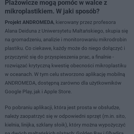
Plażowicze mogą pomóc w walce z
mikroplastikiem. W jaki sposób?
Projekt ANDROMEDA
, kierowany przez profesora
Alana Deiduna z Uniwersytetu Maltańskiego, skupia się
na gromadzeniu, analizie i monitorowaniu mikrodrobin
plastiku. Co ciekawe, każdy może do niego dołączyć i
przyczynić się do przyspieszenia prac, a finalnie -
rozwiązać krytyczną kwestię obecności mikroplastiku
w oceanach. W tym celu stworzono aplikację mobilną
ANDROMEDA, dostępną zarówno dla użytkowników
Google Play, jak i Apple Store.
Po pobraniu aplikacji, która jest prosta w obsłudze,
należy zaopatrzyć się w odpowiedni sprzęt (m.in. sito,
kielnia, linijka, szklany słoik), który można wypożyczyć
na dwóch maltańskich plażach: Golden Bay i Għadira