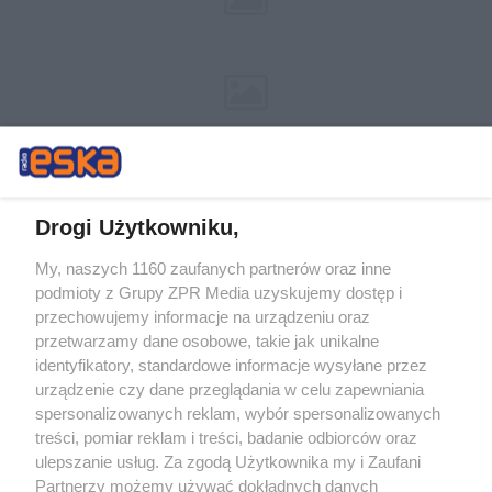
Drogi Użytkowniku,
My, naszych 1160 zaufanych partnerów oraz inne
Żaden utwór zamieszczony w serwisie nie może być powielany i
podmioty z Grupy ZPR Media uzyskujemy dostęp i
rozpowszechniany lub dalej rozpowszechniany w jakikolwiek sposób (w
tym także elektroniczny lub mechaniczny) na jakimkolwiek polu
przechowujemy informacje na urządzeniu oraz
eksploatacji w jakiejkolwiek formie, włącznie z umieszczaniem w
przetwarzamy dane osobowe, takie jak unikalne
Internecie bez pisemnej zgody właściciela praw. Jakiekolwiek użycie lub
identyfikatory, standardowe informacje wysyłane przez
wykorzystanie utworów w całości lub w części z naruszeniem prawa,
tzn. bez właściwej zgody, jest zabronione pod groźbą kary i może być
urządzenie czy dane przeglądania w celu zapewniania
ścigane prawnie.
spersonalizowanych reklam, wybór spersonalizowanych
treści, pomiar reklam i treści, badanie odbiorców oraz
ulepszanie usług. Za zgodą Użytkownika my i Zaufani
Partnerzy możemy używać dokładnych danych