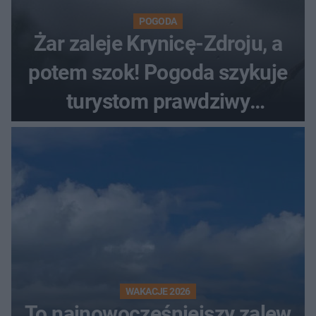
POGODA
Żar zaleje Krynicę-Zdroju, a
potem szok! Pogoda szykuje
turystom prawdziwy
rollercoaster
WAKACJE 2026
To najnowocześniejszy zalew