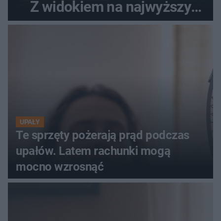
Z widokiem na najwyższy
szczyt Gór Świętokrzyskich
UPAŁY
Te sprzęty pożerają prąd podczas
upałów. Latem rachunki mogą
mocno wzrosnąć