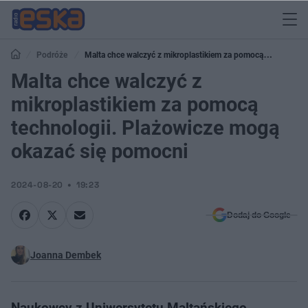
Podróże
Malta chce walczyć z mikroplastikiem za pomocą
technologii. Plażowicze mogą okazać się pomocni
Malta chce walczyć z
mikroplastikiem za pomocą
technologii. Plażowicze mogą
okazać się pomocni
2024-08-20
19:23
Dodaj do Google
Joanna Dembek
Naukowcy z Uniwersytetu Maltańskiego