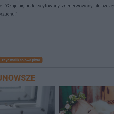
ne. "Czuje się podekscytowany, zdenerwowany, ale szczęś
rzuchu!"
zayn malik solowa płyta
AJNOWSZE