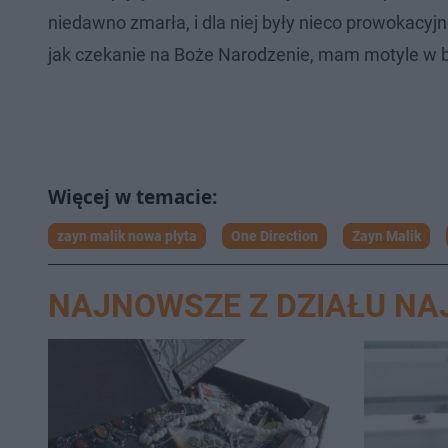
niedawno zmarła, i dla niej były nieco prowokacyj
jak czekanie na Boże Narodzenie, mam motyle w b
zayn malik nowa płyta
One Direction
Zayn Malik
NAJNOWSZE Z DZIAŁU N