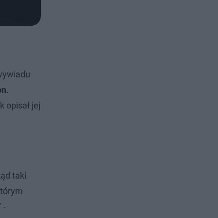
wywiadu
on
.
k opisał jej
ąd taki
którym
 -