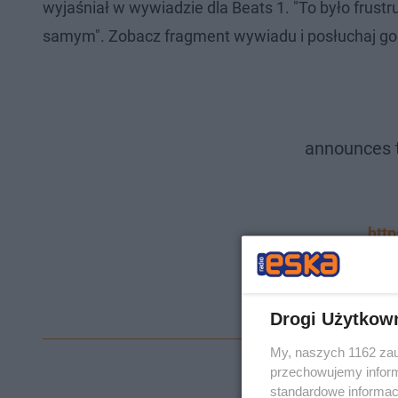
wyjaśniał w wywiadzie dla Beats 1. "To było frus
samym".
Zobacz fragment wywiadu i posłuchaj g
announces t
htt
http
— 
Drogi Użytkow
My, naszych 1162 zau
przechowujemy informa
standardowe informac