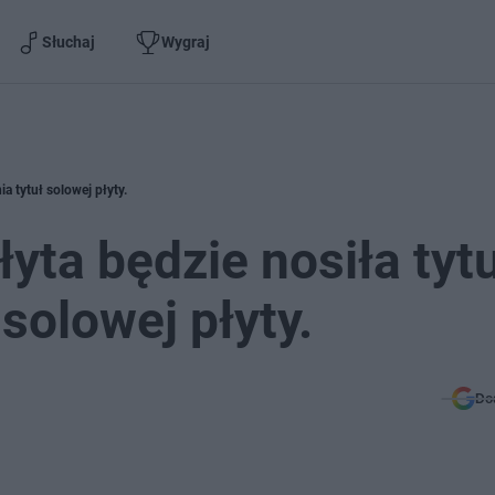
Słuchaj
Wygraj
ia tytuł solowej płyty.
yta będzie nosiła tytuł
 solowej płyty.
Do