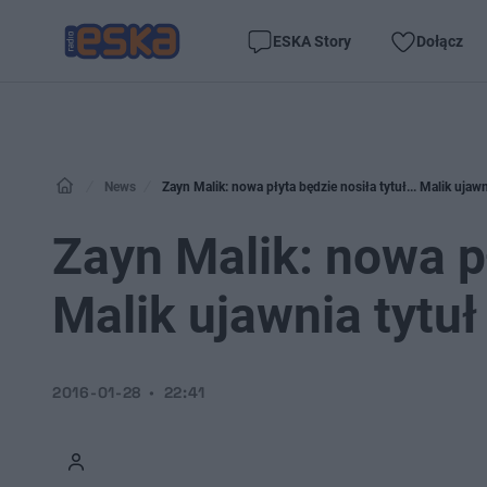
ESKA Story
Dołącz
News
Zayn Malik: nowa płyta będzie nosiła tytuł... Malik ujawn
Zayn Malik: nowa pł
Malik ujawnia tytuł
2016-01-28
22:41