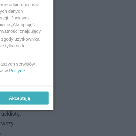
anie odbiorców oraz
nych danych
kacji. Ponieważ
ięcie „Akceptuję”.
ywatności znajdujący
ą zgody użytkownika,
 tylko na tej
 naszych serwisów
esz w
Polityce
Akceptuję
acklistę,
erwszy
a