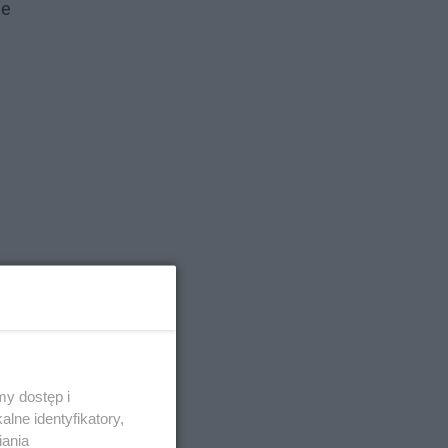
ie
y dostęp i
lne identyfikatory,
iania