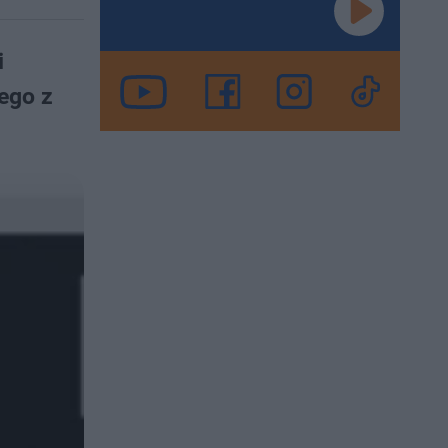
i
ego z