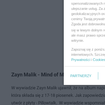
spersonalizowanych re
ulepszanie usług. Za
geolokalizacyjnych or
cenimy Twoją prywatno
Zgoda jest dobrowoln
się w lewym dolnym r
ale masz prawo sprzec
witrynie.
Zapoznaj się z poniż
internetowych. Szcze
Prywatności
i
Cookie
Zayn Malik - Mind of Mine
PARTNERZY
W wywiadzie Zayn Malik ujawnił, że na album napis
która składa się z 17-18 piosenek. Jak zapowiedz
utwór z płyty - Pillowtalk. W wywiadzie wspomniał