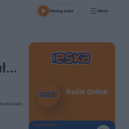
Słuchaj radia
Menu
...
Radio Online
daj do Google
TERAZ GRAMY