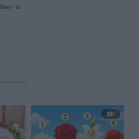
liwy - to
5