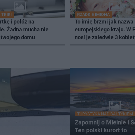
TRIKI
RZADKIE IMIONA
rtkę i połóż na
To imię brzmi jak nazwa
ie. Żadna mucha nie
europejskiego kraju. W 
o twojego domu
nosi je zaledwie 3 kobiet
TURYSTYKA NAD BAŁTYKIEM
Zapomnij o Mielnie i S
Ten polski kurort to