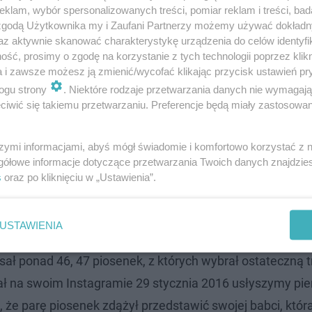
klam, wybór spersonalizowanych treści, pomiar reklam i treści, bad
 zgodą Użytkownika my i Zaufani Partnerzy możemy używać dokład
az aktywnie skanować charakterystykę urządzenia do celów identyfi
ść, prosimy o zgodę na korzystanie z tych technologii poprzez klikn
a i zawsze możesz ją zmienić/wycofać klikając przycisk ustawień pr
ogu strony
. Niektóre rodzaje przetwarzania danych nie wymagaj
iwić się takiemu przetwarzaniu. Preferencje będą miały zastosowanie
szymi informacjami, abyś mógł świadomie i komfortowo korzystać z
gółowe informacje dotyczące przetwarzania Twoich danych znajdzi
s
oraz po kliknięciu w „Ustawienia”.
USTAWIENIA
ał ponad 46, 47 piosenek, z których wybrał ostateczną tr
iał na swoim Instagramie 29 stycznia 2016 usłyszymy pi
, że parę piosenek zdążył przedstawić swojej babci, któr