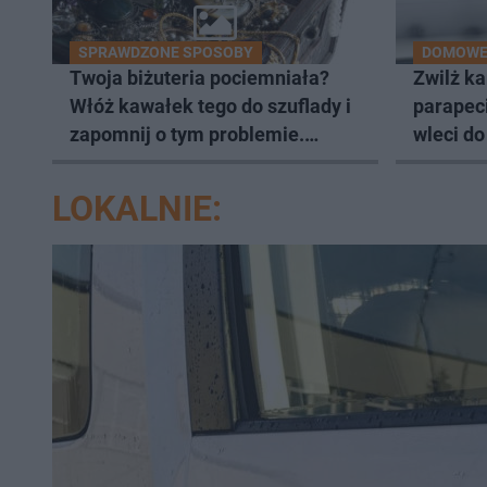
SPRAWDZONE SPOSOBY
DOMOWE 
Twoja biżuteria pociemniała?
Zwilż ka
Włóż kawałek tego do szuflady i
parapec
zapomnij o tym problemie.
wleci d
Sposób na pociemniałą biżuterię
LOKALNIE: