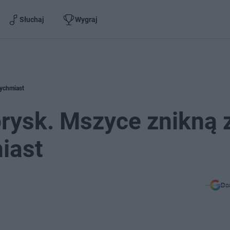
Słuchaj
Wygraj
tychmiast
rysk. Mszyce znikną 
iast
Do