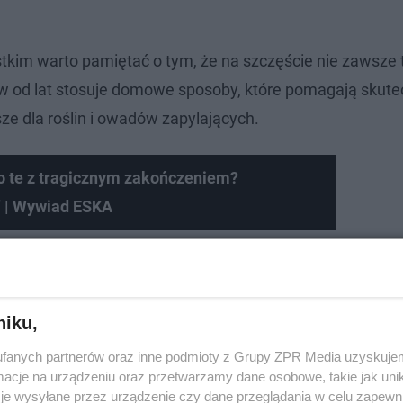
stkim warto pamiętać o tym, że na szczęście nie zawsze 
ów od lat stosuje domowe sposoby, które pomagają skute
ze dla roślin i owadów zapylających.
to te z tragicznym zakończeniem?
 | Wywiad ESKA
niku,
fanych partnerów oraz inne podmioty z Grupy ZPR Media uzyskujem
cje na urządzeniu oraz przetwarzamy dane osobowe, takie jak unika
je wysyłane przez urządzenie czy dane przeglądania w celu zapewn