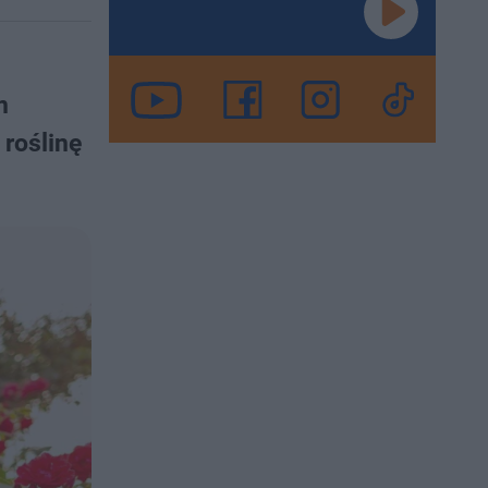
m
roślinę