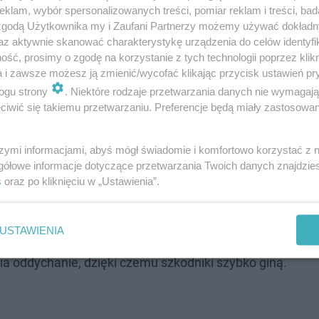
klam, wybór spersonalizowanych treści, pomiar reklam i treści, bad
 zgodą Użytkownika my i Zaufani Partnerzy możemy używać dokład
az aktywnie skanować charakterystykę urządzenia do celów identyfi
ść, prosimy o zgodę na korzystanie z tych technologii poprzez klikn
a i zawsze możesz ją zmienić/wycofać klikając przycisk ustawień pr
ogu strony
. Niektóre rodzaje przetwarzania danych nie wymagaj
iwić się takiemu przetwarzaniu. Preferencje będą miały zastosowanie
aż do jesieni? Ogrodnicy zdradzają prosty sposób
szymi informacjami, abyś mógł świadomie i komfortowo korzystać z
gółowe informacje dotyczące przetwarzania Twoich danych znajdzi
s
oraz po kliknięciu w „Ustawienia”.
sk z szarego mydła. Wystarczy rozpuścić około 20-30 g 
i po ostudzeniu przelać roztwór do opryskiwacza. Następ
USTAWIENIA
 stronę liści, gdzie mszyce najczęściej się gromadzą. 
nia oddychanie, dzięki czemu szkodniki szybko giną.