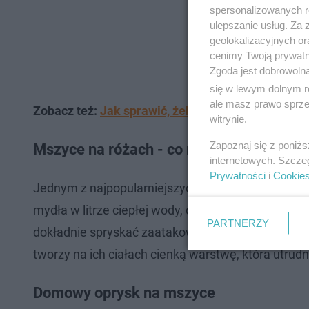
spersonalizowanych re
ulepszanie usług. Za
geolokalizacyjnych or
cenimy Twoją prywatno
Zgoda jest dobrowoln
się w lewym dolnym r
ale masz prawo sprzec
Zobacz też:
Jak sprawić, żeby pelargonie kwitły 
witrynie.
Zapoznaj się z poniż
Mszyce na różach - co robić?
internetowych. Szcze
Prywatności
i
Cookie
Jednym z najpopularniejszych rozwiązań jest opry
mydła w litrze ciepłej wody, dokładnie wymieszać 
PARTNERZY
dokładnie spryskać zaatakowane pędy oraz spodnią
tworzy na ich ciałach cienką warstwę, która utrud
Domowy oprysk na mszyce