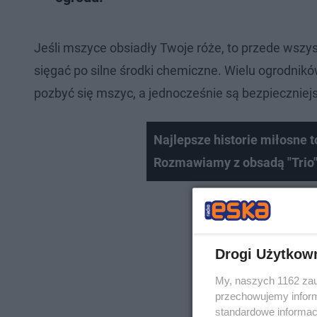
Jeśli mszyce obsiadły Twoje róże, to przede wszy
sięgać po silne środki chemiczne. Wielu ogrodnik
pozbyć się mszyc, a jednocześnie są bezpieczniejs
Najlepsze historie miłosne 
Rozmawiamy z obsadą "Trio"
Drogi Użytkow
My, naszych 1162 zau
przechowujemy informa
standardowe informac