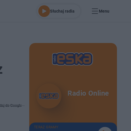
Słuchaj radia
Menu
z
Radio Online
daj do Google
TERAZ GRAMY