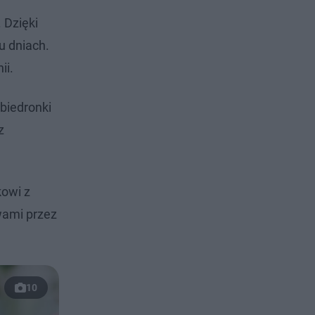
 Dzięki
u dniach.
ii.
biedronki
z
kowi z
wami przez
10