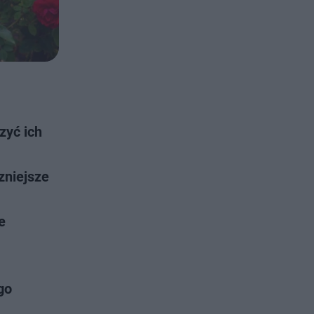
zyć ich
zniejsze
e
go