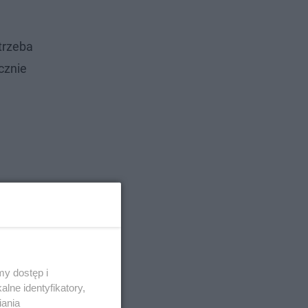
trzeba
cznie
y dostęp i
lne identyfikatory,
iania