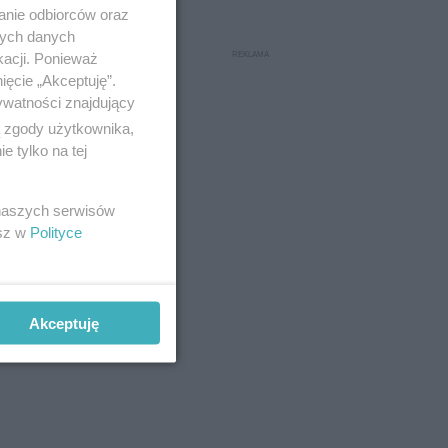
anie odbiorców oraz
nych danych
kacji. Ponieważ
ięcie „Akceptuję”.
ywatności znajdujący
ą zgody użytkownika,
 tylko na tej
 naszych serwisów
esz w
Polityce
szarego
nie należy
Akceptuję
Mydło