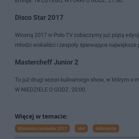
Emisja: 14 LUTEGO, WTORKI O GODZ. 21:30.
Disco Star 2017
Wiosną 2017 w Polo TV zobaczymy już piątą edycj
młodzi wokaliści i zespoły śpiewające największe 
Mastercheff Junior 2
To już drugi sezon kulinarnego show, w którym o 
W NIEDZIELE O GODZ. 20:00.
Wiosenna ramówka 2017
idol
milionerzy