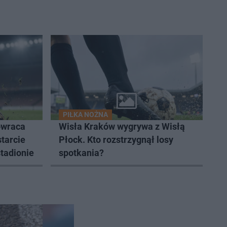
PIŁKA NOŻNA
owraca
Wisła Kraków wygrywa z Wisłą
tarcie
Płock. Kto rozstrzygnął losy
tadionie
spotkania?