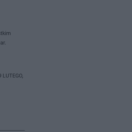
stkim
tar.
19 LUTEGO,