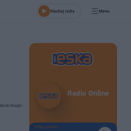
Słuchaj radia
Menu
Radio Online
daj do Google
TERAZ GRAMY