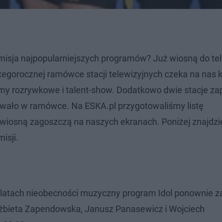
misja najpopularniejszych programów? Już wiosną do tel
egorocznej ramówce stacji telewizyjnych czeka na nas k
amy rozrywkowe i talent-show. Dodatkowo dwie stacje z
akowało w ramówce. Na ESKA.pl przygotowaliśmy listę
wiosną zagoszczą na naszych ekranach. Poniżej znajdzi
isji.
u latach nieobecności muzyczny program Idol ponownie z
Elżbieta Zapendowska, Janusz Panasewicz i Wojciech