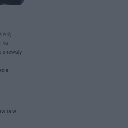
ewizji
ilka
aplanowały
ecie
awita w