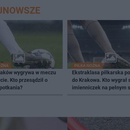
AJNOWSZE
OŻNA
PIŁKA NOŻNA
raków wygrywa w meczu
Ekstraklasa piłkarska p
cie. Kto przesądził o
do Krakowa. Kto wygrał s
spotkania?
imienniczek na pełnym s