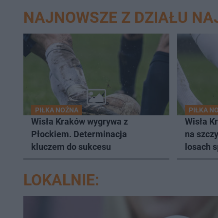
NAJNOWSZE Z DZIAŁU N
PIŁKA NOŻNA
PIŁKA N
Wisła Kraków wygrywa z
Wisła K
Płockiem. Determinacja
na szczy
kluczem do sukcesu
losach 
LOKALNIE: