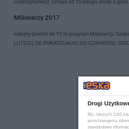
Łuszczykiewicz. Emisja od 15 lutego, środy o godz.
Milionerzy 2017
Kolejny powrót do TV to program Milionerzy. Gos
LUTEGO, OD PONIEDZIAŁKU DO CZWARTKU, GODZ.
Drogi Użytkow
My, naszych 1162 zau
przechowujemy informa
standardowe informac