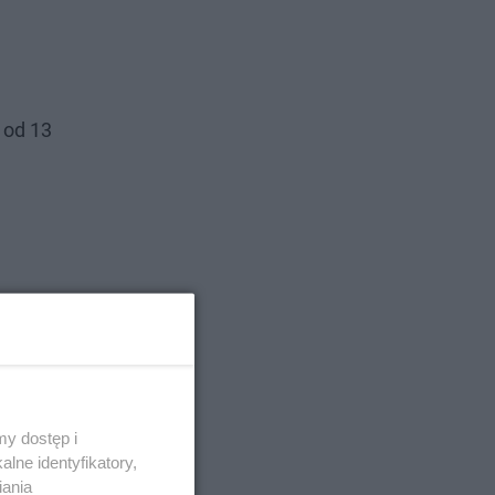
 od 13
y dostęp i
lne identyfikatory,
iania