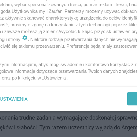
klam, wybór spersonalizowanych treści, pomiar reklam i treści, bad
 zgodą Użytkownika my i Zaufani Partnerzy możemy używać dokład
az aktywnie skanować charakterystykę urządzenia do celów identyfi
ść, prosimy o zgodę na korzystanie z tych technologii poprzez klikn
a i zawsze możesz ją zmienić/wycofać klikając przycisk ustawień pr
do Polsatu już 4 marca.
ogu strony
. Niektóre rodzaje przetwarzania danych nie wymagaj
iwić się takiemu przetwarzaniu. Preferencje będą miały zastosowanie
szymi informacjami, abyś mógł świadomie i komfortowo korzystać z
gółowe informacje dotyczące przetwarzania Twoich danych znajdzi
mi. Dokładna data emisji show nie jest jeszcze znana, a
s
oraz po kliknięciu w „Ustawienia”.
USTAWIENIA
ykonania trudne zadania wymagające doskonałej sprawn
lęków i słabości. Tym razem uczestnicy wyjadą do Argen