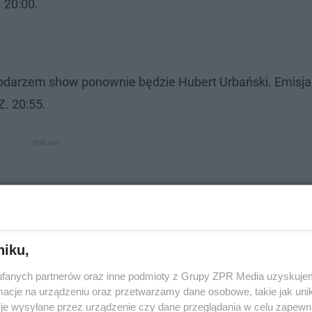
 20:00.
podarzem show ponownie będzie Hubert Urbański. Emisja
 20:55.
niku,
fanych partnerów oraz inne podmioty z Grupy ZPR Media uzyskujem
cje na urządzeniu oraz przetwarzamy dane osobowe, takie jak unika
je wysyłane przez urządzenie czy dane przeglądania w celu zapewn