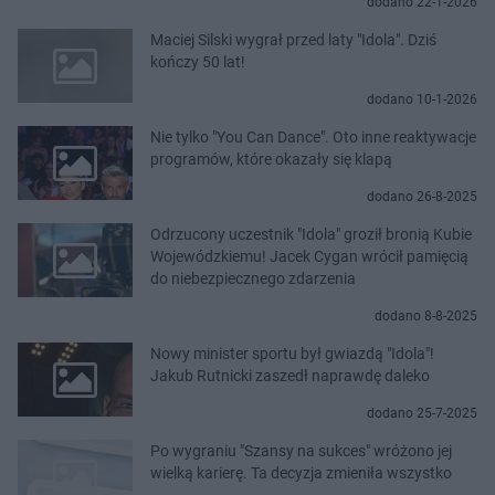
dodano 22-1-2026
Maciej Silski wygrał przed laty "Idola". Dziś
kończy 50 lat!
dodano 10-1-2026
Nie tylko "You Can Dance". Oto inne reaktywacje
programów, które okazały się klapą
dodano 26-8-2025
Odrzucony uczestnik "Idola" groził bronią Kubie
Wojewódzkiemu! Jacek Cygan wrócił pamięcią
do niebezpiecznego zdarzenia
dodano 8-8-2025
Nowy minister sportu był gwiazdą "Idola"!
Jakub Rutnicki zaszedł naprawdę daleko
dodano 25-7-2025
Po wygraniu "Szansy na sukces" wróżono jej
wielką karierę. Ta decyzja zmieniła wszystko