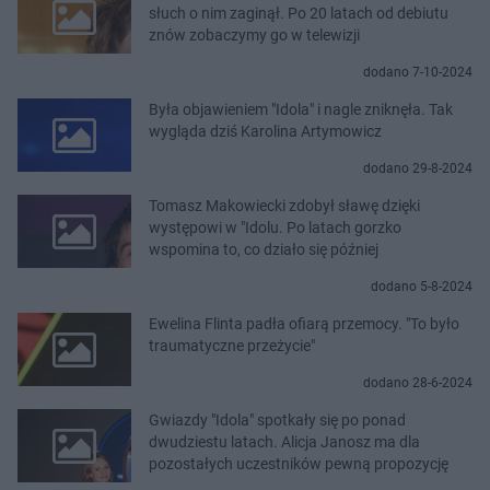
słuch o nim zaginął. Po 20 latach od debiutu
znów zobaczymy go w telewizji
dodano 7-10-2024
Była objawieniem "Idola" i nagle zniknęła. Tak
wygląda dziś Karolina Artymowicz
dodano 29-8-2024
Tomasz Makowiecki zdobył sławę dzięki
występowi w "Idolu. Po latach gorzko
wspomina to, co działo się później
dodano 5-8-2024
Ewelina Flinta padła ofiarą przemocy. "To było
traumatyczne przeżycie"
dodano 28-6-2024
Gwiazdy "Idola" spotkały się po ponad
dwudziestu latach. Alicja Janosz ma dla
pozostałych uczestników pewną propozycję