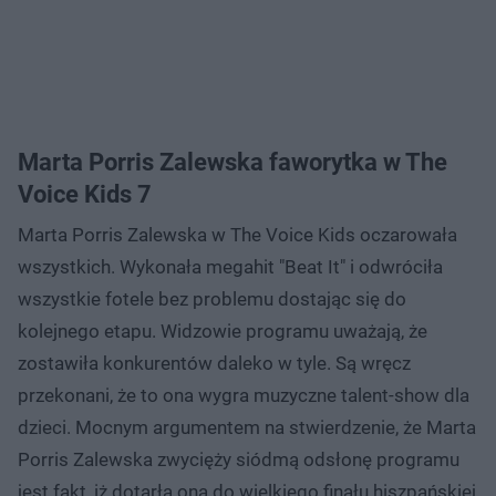
Marta Porris Zalewska faworytka w The
Voice Kids 7
Marta Porris Zalewska w The Voice Kids oczarowała
wszystkich. Wykonała megahit "Beat It" i odwróciła
wszystkie fotele bez problemu dostając się do
kolejnego etapu. Widzowie programu uważają, że
zostawiła konkurentów daleko w tyle. Są wręcz
przekonani, że to ona wygra muzyczne talent-show dla
dzieci. Mocnym argumentem na stwierdzenie, że Marta
Porris Zalewska zwycięży siódmą odsłonę programu
jest fakt, iż dotarła ona do wielkiego finału hiszpańskiej