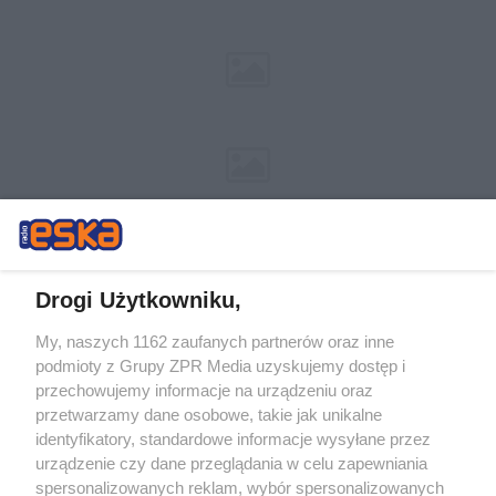
Drogi Użytkowniku,
My, naszych 1162 zaufanych partnerów oraz inne
Żaden utwór zamieszczony w serwisie nie może być powielany i
podmioty z Grupy ZPR Media uzyskujemy dostęp i
rozpowszechniany lub dalej rozpowszechniany w jakikolwiek sposób (w
przechowujemy informacje na urządzeniu oraz
tym także elektroniczny lub mechaniczny) na jakimkolwiek polu
eksploatacji w jakiejkolwiek formie, włącznie z umieszczaniem w
przetwarzamy dane osobowe, takie jak unikalne
Internecie bez pisemnej zgody właściciela praw. Jakiekolwiek użycie lub
identyfikatory, standardowe informacje wysyłane przez
wykorzystanie utworów w całości lub w części z naruszeniem prawa,
tzn. bez właściwej zgody, jest zabronione pod groźbą kary i może być
urządzenie czy dane przeglądania w celu zapewniania
ścigane prawnie.
spersonalizowanych reklam, wybór spersonalizowanych