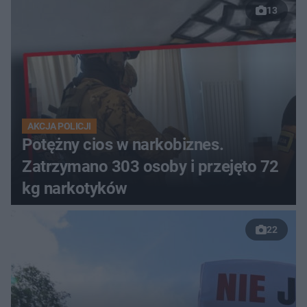
13
AKCJA POLICJI
Potężny cios w narkobiznes.
Zatrzymano 303 osoby i przejęto 72
kg narkotyków
22