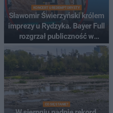
KONCERT U REDEMPTORYSTY
Sławomir Świerzyński królem
imprezy u Rydzyka. Bayer Full
rozgrzał publiczność w
Toruniu
CO SIĘ STANIE?
W sierpniu padnie rekord,