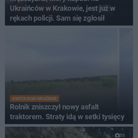
Ukraińców w Krakowie, jest już w
rękach policji. Sam się zgłosił
KWOTA ROBI WRAŻENIE
Rolnik zniszczył nowy asfalt
traktorem. Straty idą w setki tysięcy
55