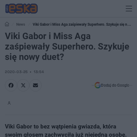
News
Viki Gabor i Miss Aga zaśpiewały Superhero. Szykuje się nowy
duet?
Viki Gabor i Miss Aga
zaśpiewały Superhero. Szykuje
się nowy duet?
2020-03-25
13:54
Dodaj do Google
Viki Gabor to bez wątpienia gwiazda, która
swoim głosem zachwyciła już niejedną osobę.