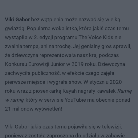
Viki Gabor
bez wątpienia może nazwać się wielką
gwiazdą. Popularna wokalistka, która jakiś czas temu
wystąpiła w 2. edycji programu The Voice Kids nie
zwalnia tempa, ani na trochę. Jej genialny głos sprawił,
że dziewczyna reprezentowała nasz kraj podczas
Konkursu Eurowizji Junior w 2019 roku. Dziewczyna
zachwyciła publiczność, w efekcie czego zajęła
pierwsze miejsce i wygrała show. W styczniu 2020
roku wraz z piosenkarką Kayah nagrały kawałek
Ramię
w ramię
, który w serwisie YouTubie ma obecnie ponad
21 milionów wyświetleń!
Viki Gabor jakiś czas temu pojawiła się w telewizji,
ponieważ została zaproszona do udziału w zabawie