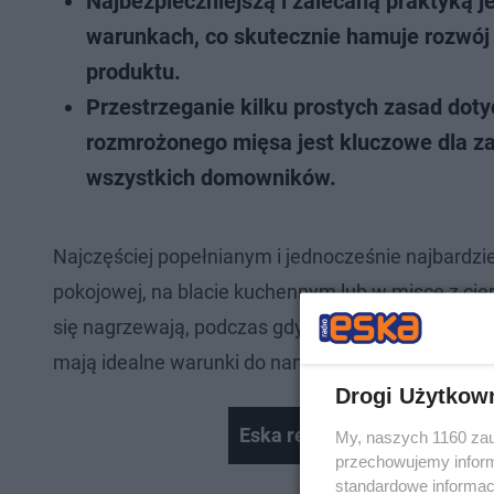
Najbezpieczniejszą i zalecaną praktyką 
warunkach, co skutecznie hamuje rozwój
produktu.
Przestrzeganie kilku prostych zasad dot
rozmrożonego mięsa jest kluczowe dla z
wszystkich domowników.
Najczęściej popełnianym i jednocześnie najbardz
pokojowej, na blacie kuchennym lub w misce z c
się nagrzewają, podczas gdy jego środek pozosta
mają idealne warunki do namnażania się.
Drogi Użytkow
Eska relacja ZAiKS
My, naszych 1160 zau
przechowujemy informa
standardowe informac