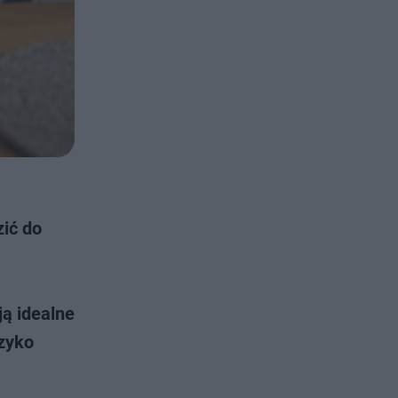
ić do
ą idealne
yzyko