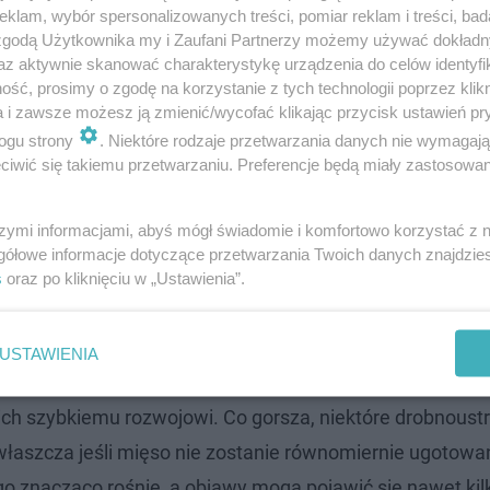
klam, wybór spersonalizowanych treści, pomiar reklam i treści, bad
 zgodą Użytkownika my i Zaufani Partnerzy możemy używać dokład
az aktywnie skanować charakterystykę urządzenia do celów identyfi
ść, prosimy o zgodę na korzystanie z tych technologii poprzez klikn
a i zawsze możesz ją zmienić/wycofać klikając przycisk ustawień pr
ogu strony
. Niektóre rodzaje przetwarzania danych nie wymagaj
iwić się takiemu przetwarzaniu. Preferencje będą miały zastosowanie
szymi informacjami, abyś mógł świadomie i komfortowo korzystać z
gółowe informacje dotyczące przetwarzania Twoich danych znajdzi
s
oraz po kliknięciu w „Ustawienia”.
USTAWIENIA
się psują i tracą swoje naturalne witaminy
ą ich szybkiemu rozwojowi. Co gorsza, niektóre drobnous
właszcza jeśli mięso nie zostanie równomiernie ugotowa
 znacząco rośnie, a objawy mogą pojawić się nawet kil