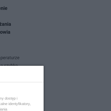
enie
żania
rowia
mperaturze
sa szybko
otwórcze
y dostęp i
lne identyfikatory,
iania