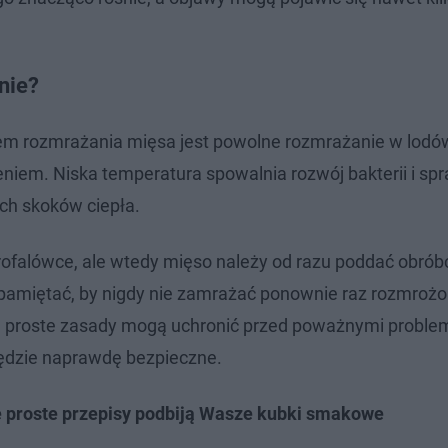
nie?
 rozmrażania mięsa jest powolne rozmrażanie w lodó
niem. Niska temperatura spowalnia rozwój bakterii i spr
ch skoków ciepła.
ofalówce, ale wtedy mięso należy od razu poddać obrób
eż pamiętać, by nigdy nie zamrażać ponownie raz rozmroż
 Te proste zasady mogą uchronić przed poważnymi probl
będzie naprawdę bezpieczne.
Te proste przepisy podbiją Wasze kubki smakowe