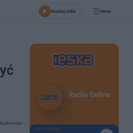
Słuchaj radia
Menu
być
Radio Online
daj do Google
TERAZ GRAMY