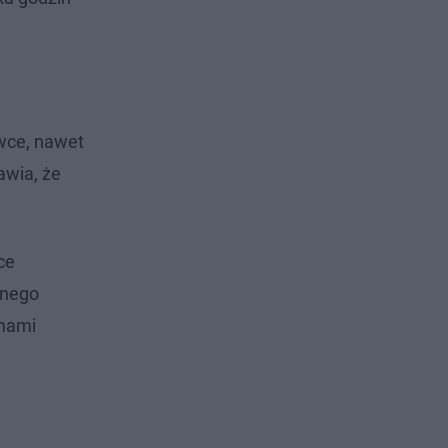
wce, nawet
awia, że
ce
onego
emami