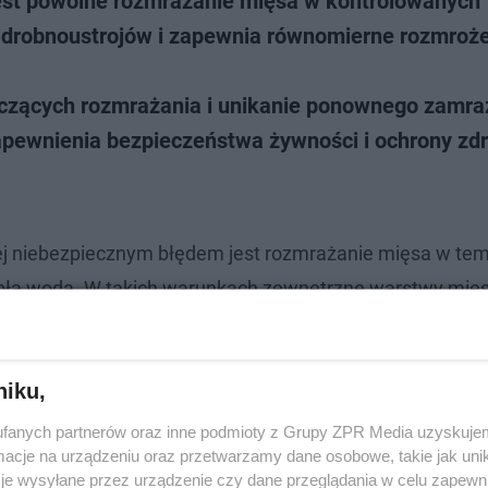
jest powolne rozmrażanie mięsa w kontrolowanych
 drobnoustrojów i zapewnia równomierne rozmroż
yczących rozmrażania i unikanie ponownego zamra
apewnienia bezpieczeństwa żywności i ochrony zd
iej niebezpiecznym błędem jest rozmrażanie mięsa w te
iepłą wodą. W takich warunkach zewnętrzne warstwy mię
je jeszcze zamrożony. To właśnie wtedy bakterie chorob
niku,
fanych partnerów oraz inne podmioty z Grupy ZPR Media uzyskujem
cje na urządzeniu oraz przetwarzamy dane osobowe, takie jak unika
je wysyłane przez urządzenie czy dane przeglądania w celu zapewn