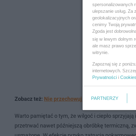
spersonalizowanych re
ulepszanie usług. Za
geolokalizacyjnych or
cenimy Twoją prywatno
Zgoda jest dobrowoln
się w lewym dolnym r
ale masz prawo sprzec
witrynie.
Zapoznaj się z poniż
internetowych. Szcze
Prywatności
i
Cookie
PARTNERZY
Zobacz też:
Nie przechowuj tak warzyw! Szybciej 
Warto pamiętać o tym, że wilgoć i ciepło sprzyjaj
przetrwać nawet późniejszą obróbkę termiczną, z
usmażone. W efekcie ryzyko zatrucia pokarmowego