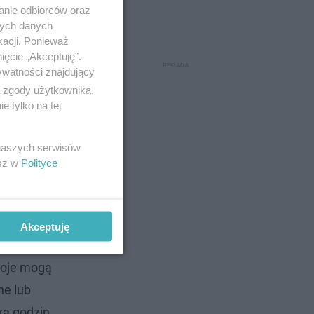
anie odbiorców oraz
nych danych
kacji. Ponieważ
ięcie „Akceptuję”.
ywatności znajdujący
ą zgody użytkownika,
 tylko na tej
 naszych serwisów
esz w
Polityce
Akceptuję
troje mogą
ne lub
ka godzin