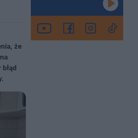
nia, że
 ma
 błąd
y.