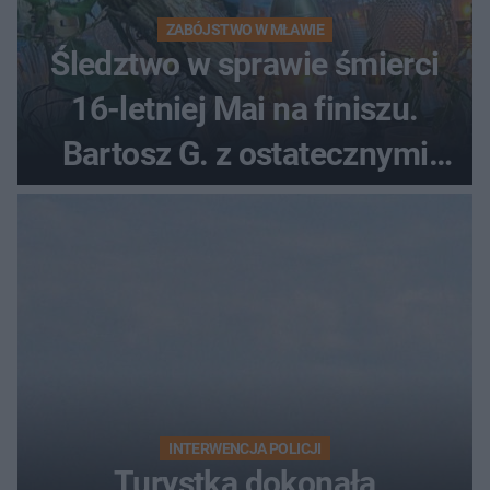
ZABÓJSTWO W MŁAWIE
Śledztwo w sprawie śmierci
16-letniej Mai na finiszu.
Bartosz G. z ostatecznymi
zarzutami
INTERWENCJA POLICJI
Turystka dokonała