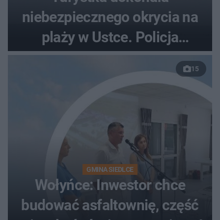
niebezpiecznego okrycia na
plaży w Ustce. Policja
musiała zamknąć odcinek
15
wybrzeża
GMINA SIEDLCE
Wołyńce: Inwestor chce
budować asfaltownię, część