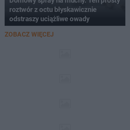
Domowy spray na muchy. Ten prosty
roztwór z octu błyskawicznie
odstraszy uciążliwe owady
ZOBACZ WIĘCEJ