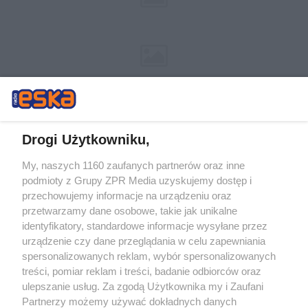
Drogi Użytkowniku,
My, naszych 1160 zaufanych partnerów oraz inne
Żaden utwór zamieszczony w serwisie nie może być powielany i
podmioty z Grupy ZPR Media uzyskujemy dostęp i
rozpowszechniany lub dalej rozpowszechniany w jakikolwiek sposób (w
przechowujemy informacje na urządzeniu oraz
tym także elektroniczny lub mechaniczny) na jakimkolwiek polu
eksploatacji w jakiejkolwiek formie, włącznie z umieszczaniem w
przetwarzamy dane osobowe, takie jak unikalne
Internecie bez pisemnej zgody właściciela praw. Jakiekolwiek użycie lub
identyfikatory, standardowe informacje wysyłane przez
wykorzystanie utworów w całości lub w części z naruszeniem prawa,
tzn. bez właściwej zgody, jest zabronione pod groźbą kary i może być
urządzenie czy dane przeglądania w celu zapewniania
ścigane prawnie.
spersonalizowanych reklam, wybór spersonalizowanych
treści, pomiar reklam i treści, badanie odbiorców oraz
ulepszanie usług. Za zgodą Użytkownika my i Zaufani
Partnerzy możemy używać dokładnych danych