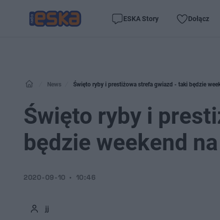
ESKA Story
Dołącz
News
Święto ryby i prestiżowa strefa gwiazd - taki będzie w
Święto ryby i prest
będzie weekend na
2020-09-10
10:46
jj