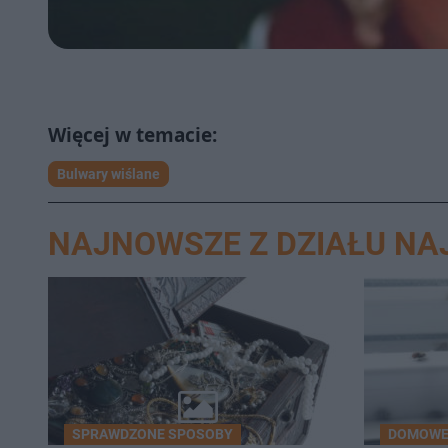
Bulwary wiślane
NAJNOWSZE Z DZIAŁU N
SPRAWDZONE SPOSOBY
DOMOWE 