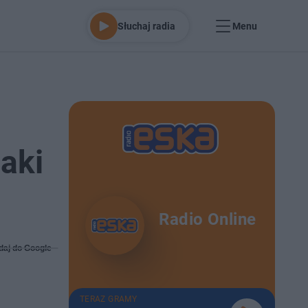
Słuchaj radia
Menu
taki
Radio Online
daj do Google
TERAZ GRAMY