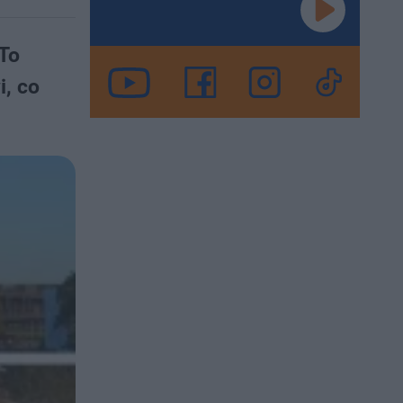
 To
i, co