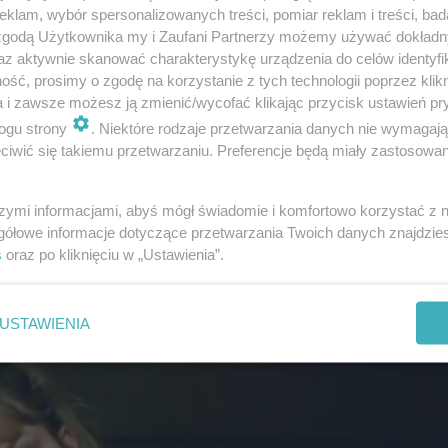
klam, wybór spersonalizowanych treści, pomiar reklam i treści, bad
 zgodą Użytkownika my i Zaufani Partnerzy możemy używać dokład
az aktywnie skanować charakterystykę urządzenia do celów identyfi
ść, prosimy o zgodę na korzystanie z tych technologii poprzez klikn
a i zawsze możesz ją zmienić/wycofać klikając przycisk ustawień pr
ogu strony
. Niektóre rodzaje przetwarzania danych nie wymagaj
iwić się takiemu przetwarzaniu. Preferencje będą miały zastosowanie
szymi informacjami, abyś mógł świadomie i komfortowo korzystać z
gółowe informacje dotyczące przetwarzania Twoich danych znajdzi
s
oraz po kliknięciu w „Ustawienia”.
USTAWIENIA