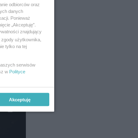
anie odbiorców oraz
nych danych
kacji. Ponieważ
ięcie „Akceptuję”.
ywatności znajdujący
ą zgody użytkownika,
 tylko na tej
 naszych serwisów
esz w
Polityce
Akceptuję
8