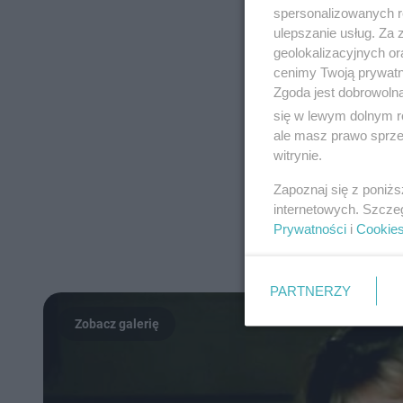
spersonalizowanych re
ulepszanie usług. Za
geolokalizacyjnych or
cenimy Twoją prywatno
Zgoda jest dobrowoln
się w lewym dolnym r
ale masz prawo sprzec
witrynie.
Zapoznaj się z poniż
internetowych. Szcze
Prywatności
i
Cookie
PARTNERZY