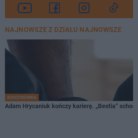
NAJNOWSZE Z DZIAŁU NAJNOWSZE
KOSZYKÓWKA
Adam Hrycaniuk kończy karierę. „Bestia” schodzi