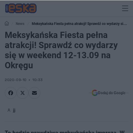
News
Meksykańska Fiesta pełna atrakcji! Sprawdź co wydarzy się w
weekend 12-13.09 na Okręgu
Meksykańska Fiesta pełna
atrakcji! Sprawdź co wydarzy
się w weekend 12-13.09 na
Okręgu
2020-09-10
10:33
Dodaj do Google
jj
To będzie prawdziwa meksykańska impreza. W