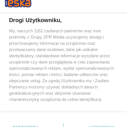
Drogi Użytkowniku,
My, naszych 1162 zaufanych partnerów oraz inne
Żaden utwór zamieszczony w serwisie nie może być powielany i
podmioty z Grupy ZPR Media uzyskujemy dostęp i
rozpowszechniany lub dalej rozpowszechniany w jakikolwiek sposób (w
tym także elektroniczny lub mechaniczny) na jakimkolwiek polu
przechowujemy informacje na urządzeniu oraz
eksploatacji w jakiejkolwiek formie, włącznie z umieszczaniem w
przetwarzamy dane osobowe, takie jak unikalne
Internecie bez pisemnej zgody właściciela praw. Jakiekolwiek użycie lub
identyfikatory, standardowe informacje wysyłane przez
wykorzystanie utworów w całości lub w części z naruszeniem prawa,
tzn. bez właściwej zgody, jest zabronione pod groźbą kary i może być
urządzenie czy dane przeglądania w celu zapewniania
ścigane prawnie.
spersonalizowanych reklam, wybór spersonalizowanych
treści, pomiar reklam i treści, badanie odbiorców oraz
ulepszanie usług. Za zgodą Użytkownika my i Zaufani
Partnerzy możemy używać dokładnych danych
geolokalizacyjnych oraz aktywnie skanować
charakterystykę urządzenia do celów identyfikacji.
Ponieważ cenimy Twoją prywatność, prosimy o zgodę na
O nas
korzystanie z tych technologii poprzez kliknięcie
Informacje prawne
„Akceptuję”. Zgoda jest dobrowolna i zawsze możesz ją
zmienić/wycofać klikając przycisk ustawień prywatności